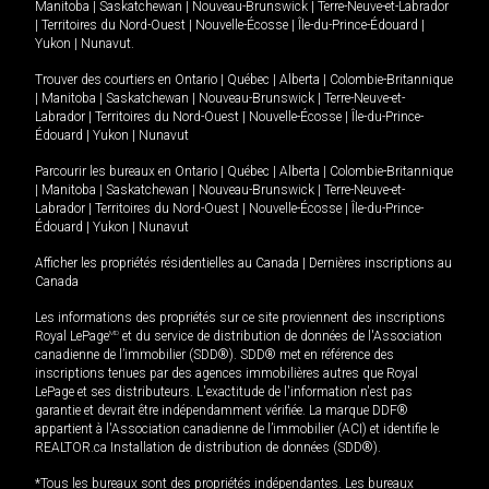
Manitoba
|
Saskatchewan
|
Nouveau-Brunswick
|
Terre-Neuve-et-Labrador
|
Territoires du Nord-Ouest
|
Nouvelle-Écosse
|
Île-du-Prince-Édouard
|
Yukon
|
Nunavut
.
Trouver des courtiers en
Ontario
|
Québec
|
Alberta
|
Colombie-Britannique
|
Manitoba
|
Saskatchewan
|
Nouveau-Brunswick
|
Terre-Neuve-et-
Labrador
|
Territoires du Nord-Ouest
|
Nouvelle-Écosse
|
Île-du-Prince-
Édouard
|
Yukon
|
Nunavut
Parcourir les bureaux en
Ontario
|
Québec
|
Alberta
|
Colombie-Britannique
|
Manitoba
|
Saskatchewan
|
Nouveau-Brunswick
|
Terre-Neuve-et-
Labrador
|
Territoires du Nord-Ouest
|
Nouvelle-Écosse
|
Île-du-Prince-
Édouard
|
Yukon
|
Nunavut
Afficher les propriétés résidentielles au Canada
|
Dernières inscriptions au
Canada
Les informations des propriétés sur ce site proviennent des inscriptions
Royal LePage
MD
et du service de distribution de données de l'Association
canadienne de l’immobilier (SDD®). SDD® met en référence des
inscriptions tenues par des agences immobilières autres que Royal
LePage et ses distributeurs. L'exactitude de l'information n'est pas
garantie et devrait être indépendamment vérifiée. La marque DDF®
appartient à l'Association canadienne de l’immobilier (ACI) et identifie le
REALTOR.ca Installation de distribution de données (SDD®).
*Tous les bureaux sont des propriétés indépendantes. Les bureaux