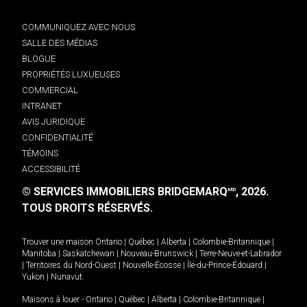
COMMUNIQUEZ AVEC NOUS
SALLE DES MÉDIAS
BLOGUE
PROPRIÉTÉS LUXUEUSES
COMMERCIAL
INTRANET
AVIS JURIDIQUE
CONFIDENTIALITÉ
TÉMOINS
ACCESSIBILITÉ
© SERVICES IMMOBILIERS BRIDGEMARQ
, 2026.
MD
TOUS DROITS RÉSERVÉS.
Trouver une maison
Ontario
|
Québec
|
Alberta
|
Colombie-Britannique
|
Manitoba
|
Saskatchewan
|
Nouveau-Brunswick
|
Terre-Neuve-et-Labrador
|
Territoires du Nord-Ouest
|
Nouvelle-Écosse
|
Île-du-Prince-Édouard
|
Yukon
|
Nunavut
.
Maisons à louer -
Ontario
|
Québec
|
Alberta
|
Colombie-Britannique
|