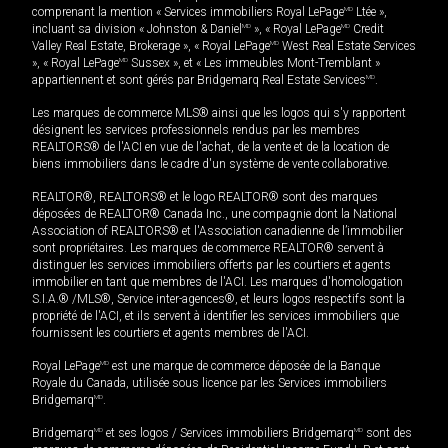
comprenant la mention « Services immobiliers Royal LePage
MD
Ltée »,
incluant sa division « Johnston & Daniel
MD
», « Royal LePage
MD
Credit
Valley Real Estate, Brokerage », « Royal LePage
MD
West Real Estate Services
», « Royal LePage
MD
Sussex », et « Les immeubles Mont-Tremblant »
appartiennent et sont gérés par Bridgemarq Real Estate Services
MD
.
Les marques de commerce MLS® ainsi que les logos qui s'y rapportent
désignent les services professionnels rendus par les membres
REALTORS® de l'ACI en vue de l'achat, de la vente et de la location de
biens immobiliers dans le cadre d'un système de vente collaborative.
REALTOR®, REALTORS® et le logo REALTOR® sont des marques
déposées de REALTOR® Canada Inc., une compagnie dont la National
Association of REALTORS® et l'Association canadienne de l’immobilier
sont propriétaires. Les marques de commerce REALTOR® servent à
distinguer les services immobiliers offerts par les courtiers et agents
immobilier en tant que membres de l'ACI. Les marques d'homologation
S.I.A.® /MLS®, Service inter-agences®, et leurs logos respectifs sont la
propriété de l'ACI, et ils servent à identifier les services immobiliers que
fournissent les courtiers et agents membres de l'ACI.
Royal LePage
MD
est une marque de commerce déposée de la Banque
Royale du Canada, utilisée sous licence par les Services immobiliers
Bridgemarq
MD
.
Bridgemarq
MD
et ses logos / Services immobiliers Bridgemarq
MD
sont des