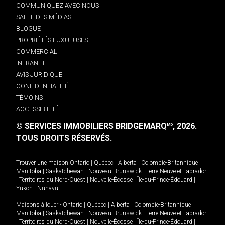
COMMUNIQUEZ AVEC NOUS
SALLE DES MÉDIAS
BLOGUE
PROPRIÉTÉS LUXUEUSES
COMMERCIAL
INTRANET
AVIS JURIDIQUE
CONFIDENTIALITÉ
TÉMOINS
ACCESSIBILITÉ
© SERVICES IMMOBILIERS BRIDGEMARQ
, 2026.
MD
TOUS DROITS RÉSERVÉS.
Trouver une maison
Ontario
|
Québec
|
Alberta
|
Colombie-Britannique
|
Manitoba
|
Saskatchewan
|
Nouveau-Brunswick
|
Terre-Neuve-et-Labrador
|
Territoires du Nord-Ouest
|
Nouvelle-Écosse
|
Île-du-Prince-Édouard
|
Yukon
|
Nunavut
.
Maisons à louer -
Ontario
|
Québec
|
Alberta
|
Colombie-Britannique
|
Manitoba
|
Saskatchewan
|
Nouveau-Brunswick
|
Terre-Neuve-et-Labrador
|
Territoires du Nord-Ouest
|
Nouvelle-Écosse
|
Île-du-Prince-Édouard
|