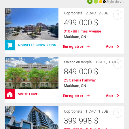
Style de vie
10
Copropriété
2 CAC , 2 SDB
?
499 000
$
310 - 88 Times Avenue
Markham, ON
NOUVELLE INSCRIPTION
Enregistrer
Voir
Maison en rangée
3 CAC , 3 SDB
?
849 000
$
25 Galleria Parkway
Markham, ON
VISITE LIBRE
Enregistrer
Voir
Copropriété
1 CAC , 1 SDB
?
399 998
$