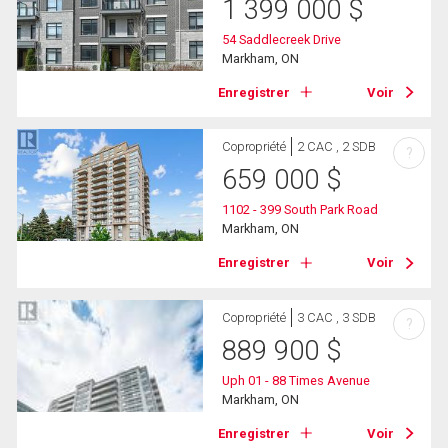
1 399 000
$
54 Saddlecreek Drive
Markham, ON
Enregistrer
Voir
Copropriété
2 CAC , 2 SDB
?
659 000
$
1102 - 399 South Park Road
Markham, ON
Enregistrer
Voir
Copropriété
3 CAC , 3 SDB
?
889 900
$
Uph 01 - 88 Times Avenue
Markham, ON
Enregistrer
Voir