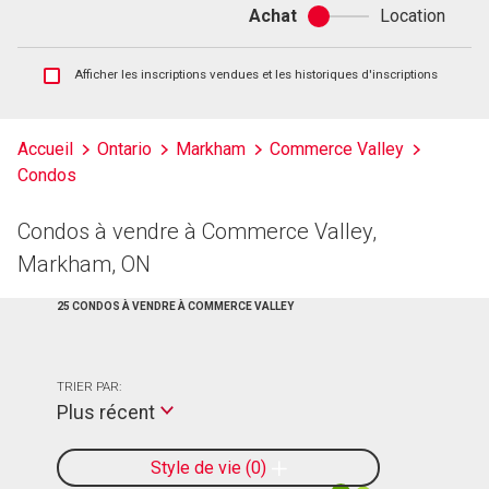
Achat
Location
Achat
ou
location
Afficher
Afficher les inscriptions vendues et les historiques d'inscriptions
les
inscriptions
vendues
Accueil
Ontario
Markham
Commerce Valley
et
Condos
les
historiques
d'inscriptions
Condos à vendre à Commerce Valley,
Markham, ON
25 CONDOS À VENDRE À COMMERCE VALLEY
TRIER PAR:
Plus récent
Style de vie
0