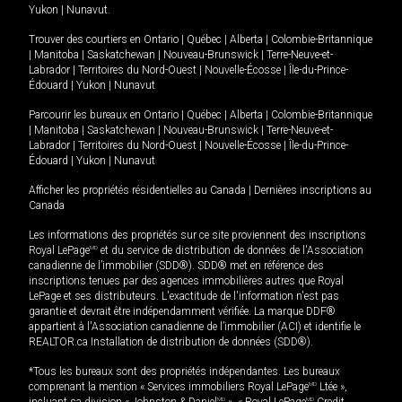
Yukon
|
Nunavut
.
Trouver des courtiers en
Ontario
|
Québec
|
Alberta
|
Colombie-Britannique
|
Manitoba
|
Saskatchewan
|
Nouveau-Brunswick
|
Terre-Neuve-et-
Labrador
|
Territoires du Nord-Ouest
|
Nouvelle-Écosse
|
Île-du-Prince-
Édouard
|
Yukon
|
Nunavut
Parcourir les bureaux en
Ontario
|
Québec
|
Alberta
|
Colombie-Britannique
|
Manitoba
|
Saskatchewan
|
Nouveau-Brunswick
|
Terre-Neuve-et-
Labrador
|
Territoires du Nord-Ouest
|
Nouvelle-Écosse
|
Île-du-Prince-
Édouard
|
Yukon
|
Nunavut
Afficher les propriétés résidentielles au Canada
|
Dernières inscriptions au
Canada
Les informations des propriétés sur ce site proviennent des inscriptions
Royal LePage
MD
et du service de distribution de données de l'Association
canadienne de l’immobilier (SDD®). SDD® met en référence des
inscriptions tenues par des agences immobilières autres que Royal
LePage et ses distributeurs. L'exactitude de l'information n'est pas
garantie et devrait être indépendamment vérifiée. La marque DDF®
appartient à l'Association canadienne de l’immobilier (ACI) et identifie le
REALTOR.ca Installation de distribution de données (SDD®).
*Tous les bureaux sont des propriétés indépendantes. Les bureaux
comprenant la mention « Services immobiliers Royal LePage
MD
Ltée »,
incluant sa division « Johnston & Daniel
MD
», « Royal LePage
MD
Credit