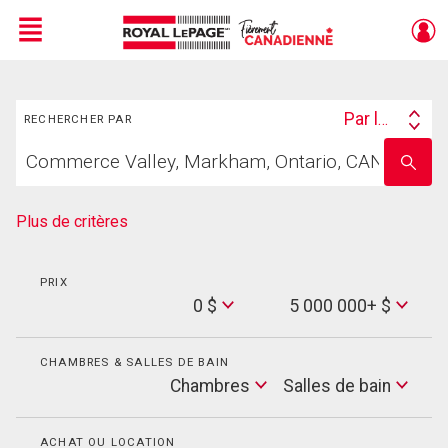
Menu
Rechercher
Live
En Direct
Par lieu
RECHERCHER PAR
Search
Trouvez
By
Entrez
votre
le
foyer
nom
de
Plus de critères
l'école
PRIX
Min
0 $
5 000 000+ $
Price
Max
Price
CHAMBRES & SALLES DE BAIN
Cham
Chambres
Salles de bain
Salles
de
bain
ACHAT OU LOCATION