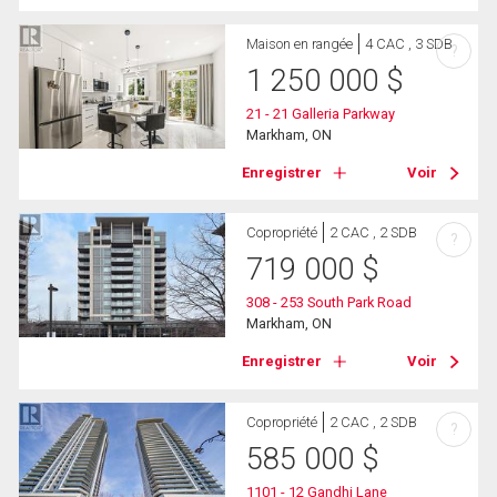
Maison en rangée
4 CAC , 3 SDB
?
1 250 000
$
21 - 21 Galleria Parkway
Markham, ON
Enregistrer
Voir
Copropriété
2 CAC , 2 SDB
?
719 000
$
308 - 253 South Park Road
Markham, ON
Enregistrer
Voir
Copropriété
2 CAC , 2 SDB
?
585 000
$
1101 - 12 Gandhi Lane