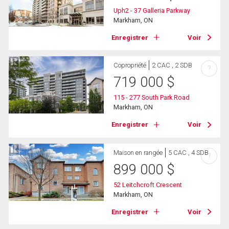
Uph2 - 37 Galleria Parkway
Markham, ON
Enregistrer
Voir
Copropriété
2 CAC , 2 SDB
?
719 000
$
115 - 277 South Park Road
Markham, ON
Enregistrer
Voir
Maison en rangée
5 CAC , 4 SDB
?
899 000
$
52 Leitchcroft Crescent
Markham, ON
Enregistrer
Voir