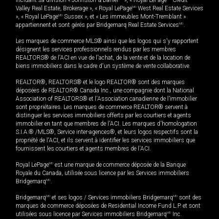
Valley Real Estate, Brokerage », « Royal LePage
MD
West Real Estate Services
», « Royal LePage
MD
Sussex », et « Les immeubles Mont-Tremblant »
appartiennent et sont gérés par Bridgemarq Real Estate Services
MD
.
Les marques de commerce MLS® ainsi que les logos qui s'y rapportent
désignent les services professionnels rendus par les membres
REALTORS® de l'ACI en vue de l'achat, de la vente et de la location de
biens immobiliers dans le cadre d'un système de vente collaborative.
REALTOR®, REALTORS® et le logo REALTOR® sont des marques
déposées de REALTOR® Canada Inc., une compagnie dont la National
Association of REALTORS® et l'Association canadienne de l’immobilier
sont propriétaires. Les marques de commerce REALTOR® servent à
distinguer les services immobiliers offerts par les courtiers et agents
immobilier en tant que membres de l'ACI. Les marques d'homologation
S.I.A.® /MLS®, Service inter-agences®, et leurs logos respectifs sont la
propriété de l'ACI, et ils servent à identifier les services immobiliers que
fournissent les courtiers et agents membres de l'ACI.
Royal LePage
MD
est une marque de commerce déposée de la Banque
Royale du Canada, utilisée sous licence par les Services immobiliers
Bridgemarq
MD
.
Bridgemarq
MD
et ses logos / Services immobiliers Bridgemarq
MD
sont des
marques de commerce déposées de Residential Income Fund L.P. et sont
utilisées sous licence par Services immobiliers Bridgemarq
MD
Inc.