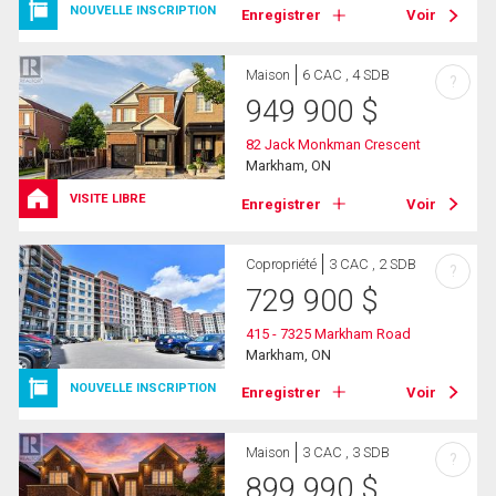
NOUVELLE INSCRIPTION
Enregistrer
Voir
Maison
6 CAC , 4 SDB
?
949 900
$
82 Jack Monkman Crescent
Markham, ON
VISITE LIBRE
Enregistrer
Voir
Copropriété
3 CAC , 2 SDB
?
729 900
$
415 - 7325 Markham Road
Markham, ON
NOUVELLE INSCRIPTION
Enregistrer
Voir
Maison
3 CAC , 3 SDB
?
899 990
$