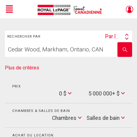
Menu
Rechercher
Live
En Direct
Par lieu
RECHERCHER PAR
Search
Trouvez
By
Entrez
votre
le
foyer
nom
de
Plus de critères
l'école
PRIX
Min
0 $
5 000 000+ $
Price
Max
Price
CHAMBRES & SALLES DE BAIN
Cham
Chambres
Salles de bain
Salles
de
bain
ACHAT OU LOCATION