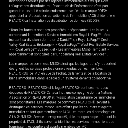
inscriptions tenues par des agences immobilières autres que Royal
LePage et ses distributeurs. L'exactitude de l'information n'est pas
garantie et devrait être indépendamment vérifiée. La marque DDF®
appartient à l'Association canadienne de l’immobilier (ACI) et identifie le
REALTOR.ca Installation de distribution de données (SDD®).
*Tous les bureaux sont des propriétés indépendantes. Les bureaux
comprenant la mention « Services immobiliers Royal LePage
MD
Ltée »,
incluant sa division « Johnston & Daniel
MD
», « Royal LePage
MD
Credit
Valley Real Estate, Brokerage », « Royal LePage
MD
West Real Estate Services
», « Royal LePage
MD
Sussex », et « Les immeubles Mont-Tremblant »
appartiennent et sont gérés par Bridgemarq Real Estate Services
MD
.
Les marques de commerce MLS® ainsi que les logos qui s'y rapportent
désignent les services professionnels rendus par les membres
REALTORS® de l'ACI en vue de l'achat, de la vente et de la location de
biens immobiliers dans le cadre d'un système de vente collaborative.
REALTOR®, REALTORS® et le logo REALTOR® sont des marques
déposées de REALTOR® Canada Inc., une compagnie dont la National
Association of REALTORS® et l'Association canadienne de l’immobilier
sont propriétaires. Les marques de commerce REALTOR® servent à
distinguer les services immobiliers offerts par les courtiers et agents
immobilier en tant que membres de l'ACI. Les marques d'homologation
S.I.A.® /MLS®, Service inter-agences®, et leurs logos respectifs sont la
propriété de l'ACI, et ils servent à identifier les services immobiliers que
fournissent les courtiers et agents membres de l'ACI.