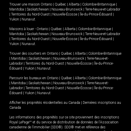
Trouver une maison
Ontario
|
Québec
|
Alberta
|
Colombie-Britannique
|
Manitoba
|
Saskatchewan
|
Nouveau-Brunswick
|
Terre-Neuve-et-Labrador
|
Territoires du Nord-Ouest
|
Nouvelle-Écosse
|
Île-du-Prince-Édouard
|
Yukon
|
Nunavut
.
Maisons à louer -
Ontario
|
Québec
|
Alberta
|
Colombie-Britannique
|
Manitoba
|
Saskatchewan
|
Nouveau-Brunswick
|
Terre-Neuve-et-Labrador
|
Territoires du Nord-Ouest
|
Nouvelle-Écosse
|
Île-du-Prince-Édouard
|
Yukon
|
Nunavut
.
Trouver des courtiers en
Ontario
|
Québec
|
Alberta
|
Colombie-Britannique
|
Manitoba
|
Saskatchewan
|
Nouveau-Brunswick
|
Terre-Neuve-et-
Labrador
|
Territoires du Nord-Ouest
|
Nouvelle-Écosse
|
Île-du-Prince-
Édouard
|
Yukon
|
Nunavut
Parcourir les bureaux en
Ontario
|
Québec
|
Alberta
|
Colombie-Britannique
|
Manitoba
|
Saskatchewan
|
Nouveau-Brunswick
|
Terre-Neuve-et-
Labrador
|
Territoires du Nord-Ouest
|
Nouvelle-Écosse
|
Île-du-Prince-
Édouard
|
Yukon
|
Nunavut
Afficher les propriétés résidentielles au Canada
|
Dernières inscriptions au
Canada
Les informations des propriétés sur ce site proviennent des inscriptions
Royal LePage
MD
et du service de distribution de données de l'Association
canadienne de l’immobilier (SDD®). SDD® met en référence des