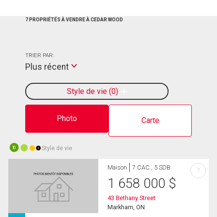
7 PROPRIÉTÉS À VENDRE À CEDAR WOOD
TRIER PAR:
Plus récent
Style de vie
0
Photo
Carte
Style de vie
10
Maison
7 CAC , 5 SDB
?
1 658 000
$
43 Bethany Street
Markham, ON