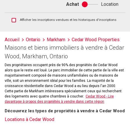
Achat
Location
Achat
ou
location
Afficher
Afficher les inscriptions vendues et les historiques d'inscriptions
les
inscriptions
vendues
Accueil
Ontario
Markham
Cedar Wood Properties
et
Maisons et biens immobiliers à vendre à Cedar
les
historiques
Wood, Markham, Ontario
d'inscriptions
Des propriétaires occupent près de 90% des propriétés de Cedar Wood
alors que le reste est loué. Le parc immobilier de cette partie de la ville est
majoritairement composé de maisons unifamiliales ou de maisons de
ville, soit un environnement idéal pour les familles. La majorité de la
croissance résidentielle dans Cedar Wood a eu lieu depuis l'an 2000.
Cette partie de Markham intéressera spécialement ceux qui recherchent
des logements avec quatre chambres à coucher.
Cedar Wood - Lire
davantage à propos des propriétés à vendre dans cette région
Découvrez les types de propriétés à vendre à Cedar Wood
Locations à Cedar Wood