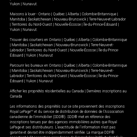
Yukon
|
Nunavut
.
Maisons à louer -
Ontario
|
Québec
|
Alberta
|
Colombie-Britannique
|
Manitoba
|
Saskatchewan
|
Nouveau-Brunswick
|
Terre-Neuve-et-Labrador
|
Territoires du Nord-Ouest
|
Nouvelle-Écosse
|
Île-du-Prince-Édouard
|
Yukon
|
Nunavut
.
Trouver des courtiers en
Ontario
|
Québec
|
Alberta
|
Colombie-Britannique
|
Manitoba
|
Saskatchewan
|
Nouveau-Brunswick
|
Terre-Neuve-et-
Labrador
|
Territoires du Nord-Ouest
|
Nouvelle-Écosse
|
Île-du-Prince-
Édouard
|
Yukon
|
Nunavut
Parcourir les bureaux en
Ontario
|
Québec
|
Alberta
|
Colombie-Britannique
|
Manitoba
|
Saskatchewan
|
Nouveau-Brunswick
|
Terre-Neuve-et-
Labrador
|
Territoires du Nord-Ouest
|
Nouvelle-Écosse
|
Île-du-Prince-
Édouard
|
Yukon
|
Nunavut
Afficher les propriétés résidentielles au Canada
|
Dernières inscriptions au
Canada
Les informations des propriétés sur ce site proviennent des inscriptions
Royal LePage
MD
et du service de distribution de données de l'Association
canadienne de l’immobilier (SDD®). SDD® met en référence des
inscriptions tenues par des agences immobilières autres que Royal
LePage et ses distributeurs. L'exactitude de l'information n'est pas
garantie et devrait être indépendamment vérifiée. La marque DDF®