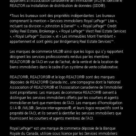
appartient à l'Association canadienne de l’immobilier (ACI) et identifie le
REALTOR.ca Installation de distribution de données (SDD®).
*Tous les bureaux sont des propriétés indépendantes. Les bureaux
comprenant la mention « Services immobiliers Royal LePage
MD
Ltée »,
incluant sa division « Johnston & Daniel
MD
», « Royal LePage
MD
Credit
Valley Real Estate, Brokerage », « Royal LePage
MD
West Real Estate Services
», « Royal LePage
MD
Sussex », et « Les immeubles Mont-Tremblant »
appartiennent et sont gérés par Bridgemarq Real Estate Services
MD
.
Les marques de commerce MLS® ainsi que les logos qui s'y rapportent
désignent les services professionnels rendus par les membres
REALTORS® de l'ACI en vue de l'achat, de la vente et de la location de
biens immobiliers dans le cadre d'un système de vente collaborative.
REALTOR®, REALTORS® et le logo REALTOR® sont des marques
déposées de REALTOR® Canada Inc., une compagnie dont la National
Association of REALTORS® et l'Association canadienne de l’immobilier
sont propriétaires. Les marques de commerce REALTOR® servent à
distinguer les services immobiliers offerts par les courtiers et agents
immobilier en tant que membres de l'ACI. Les marques d'homologation
S.I.A.® /MLS®, Service inter-agences®, et leurs logos respectifs sont la
propriété de l'ACI, et ils servent à identifier les services immobiliers que
fournissent les courtiers et agents membres de l'ACI.
Royal LePage
MD
est une marque de commerce déposée de la Banque
Royale du Canada, utilisée sous licence par les Services immobiliers