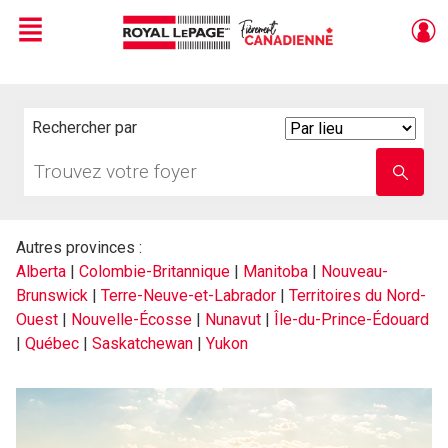
Menu
Live
En Direct
Rechercher par
Search
By
Trouvez
Entrez
votre
le
foyer
nom
de
l'école
Autres provinces :
Alberta
|
Colombie-Britannique
|
Manitoba
|
Nouveau-
Brunswick
|
Terre-Neuve-et-Labrador
|
Territoires du Nord-
Ouest
|
Nouvelle-Écosse
|
Nunavut
|
Île-du-Prince-Édouard
|
Québec
|
Saskatchewan
|
Yukon