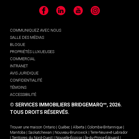
Facebook
LinkedIn
YouTube
Instagram
COMMUNIQUEZ AVEC NOUS
SALLE DES MÉDIAS
BLOGUE
PROPRIÉTÉS LUXUEUSES
COMMERCIAL
INTRANET
AVIS JURIDIQUE
CONFIDENTIALITÉ
TÉMOINS
ACCESSIBILITÉ
© SERVICES IMMOBILIERS BRIDGEMARQ
, 2026.
MD
TOUS DROITS RÉSERVÉS.
Trouver une maison
Ontario
|
Québec
|
Alberta
|
Colombie-Britannique
|
Manitoba
|
Saskatchewan
|
Nouveau-Brunswick
|
Terre-Neuve-et-Labrador
|
Territoires du Nord-Ouest
|
Nouvelle-Écosse
|
Île-du-Prince-Édouard
|