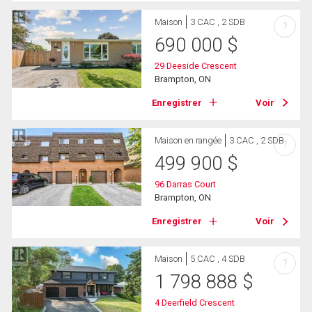
Maison
3 CAC , 2 SDB
?
690 000
$
29 Deeside Crescent
Brampton, ON
Enregistrer
Voir
Maison en rangée
3 CAC , 2 SDB
?
499 900
$
96 Darras Court
Brampton, ON
Enregistrer
Voir
Maison
5 CAC , 4 SDB
?
1 798 888
$
4 Deerfield Crescent