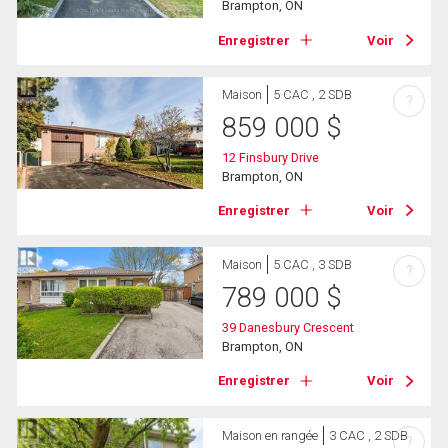
Brampton, ON
Enregistrer
Voir
Maison
5 CAC , 2 SDB
?
859 000
$
12 Finsbury Drive
Brampton, ON
Enregistrer
Voir
Maison
5 CAC , 3 SDB
?
789 000
$
39 Danesbury Crescent
Brampton, ON
Enregistrer
Voir
Maison en rangée
3 CAC , 2 SDB
?