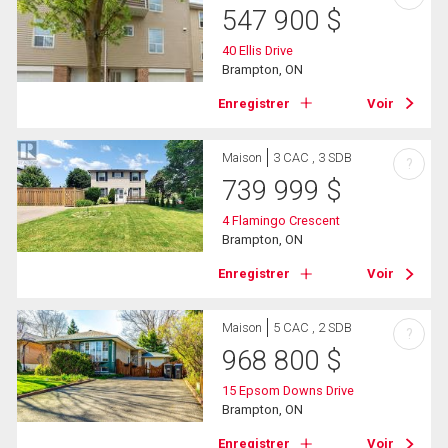
547 900
$
40 Ellis Drive
Brampton, ON
Enregistrer
Voir
Maison
3 CAC , 3 SDB
?
739 999
$
4 Flamingo Crescent
Brampton, ON
Enregistrer
Voir
Maison
5 CAC , 2 SDB
?
968 800
$
15 Epsom Downs Drive
Brampton, ON
Enregistrer
Voir