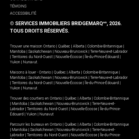
TÉMOINS
ACCESSIBILITÉ
© SERVICES IMMOBILIERS BRIDGEMARQ
, 2026.
MD
TOUS DROITS RÉSERVÉS.
Trouver une maison
Ontario
|
Québec
|
Alberta
|
Colombie-Britannique
|
Manitoba
|
Saskatchewan
|
Nouveau-Brunswick
|
Terre-Neuve-et-Labrador
|
Territoires du Nord-Ouest
|
Nouvelle-Écosse
|
Île-du-Prince-Édouard
|
Yukon
|
Nunavut
.
Maisons à louer -
Ontario
|
Québec
|
Alberta
|
Colombie-Britannique
|
Manitoba
|
Saskatchewan
|
Nouveau-Brunswick
|
Terre-Neuve-et-Labrador
|
Territoires du Nord-Ouest
|
Nouvelle-Écosse
|
Île-du-Prince-Édouard
|
Yukon
|
Nunavut
.
Trouver des courtiers en
Ontario
|
Québec
|
Alberta
|
Colombie-Britannique
|
Manitoba
|
Saskatchewan
|
Nouveau-Brunswick
|
Terre-Neuve-et-
Labrador
|
Territoires du Nord-Ouest
|
Nouvelle-Écosse
|
Île-du-Prince-
Édouard
|
Yukon
|
Nunavut
Parcourir les bureaux en
Ontario
|
Québec
|
Alberta
|
Colombie-Britannique
|
Manitoba
|
Saskatchewan
|
Nouveau-Brunswick
|
Terre-Neuve-et-
Labrador
|
Territoires du Nord-Ouest
|
Nouvelle-Écosse
|
Île-du-Prince-