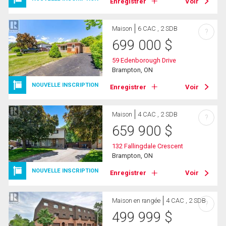
Enregistrer
Voir
Maison
6 CAC , 2 SDB
?
699 000
$
59 Edenborough Drive
Brampton, ON
NOUVELLE INSCRIPTION
Enregistrer
Voir
Maison
4 CAC , 2 SDB
?
659 900
$
132 Fallingdale Crescent
Brampton, ON
NOUVELLE INSCRIPTION
Enregistrer
Voir
Maison en rangée
4 CAC , 2 SDB
?
499 999
$