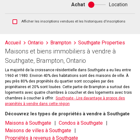
Achat
Location
Achat
ou
location
Afficher
Afficher les inscriptions vendues et les historiques d'inscriptions
les
inscriptions
vendues
Accueil
Ontario
Brampton
Southgate Properties
et
Maisons et biens immobiliers à vendre à
les
historiques
Southgate, Brampton, Ontario
d'inscriptions
La majorité de la croissance résidentielle dans Southgate a eu lieu entre
1960 et 1980. Environ 40% des habitations sont des maisons de ville. À
peu près 80% des propriétés du quartier sont occupées par des
propriétaires et 20% sont louées. Cette partie de Brampton a surtout des
logements avec quatre chambres à coucher et des logements avec trois
chambres à coucher à offrir.
Southgate - Lire davantage à propos des
propriétés à vendre dans cette région
Découvrez les types de propriétés à vendre à Southgate
Maisons à Southgate
Condos à Southgate
Maisons de villes à Southgate
Propriétés à revenus à Southgate