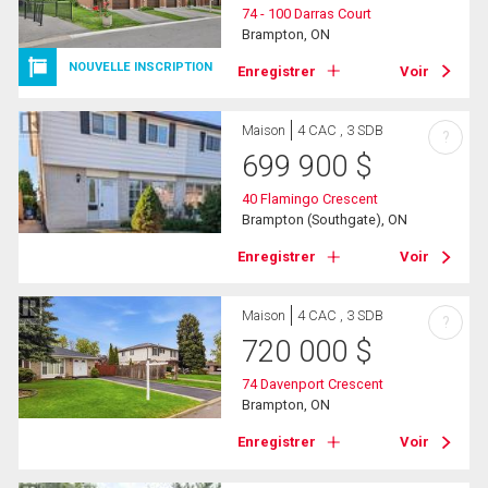
74 - 100 Darras Court
Brampton, ON
NOUVELLE INSCRIPTION
Enregistrer
Voir
Maison
4 CAC , 3 SDB
?
699 900
$
40 Flamingo Crescent
Brampton (Southgate), ON
Enregistrer
Voir
Maison
4 CAC , 3 SDB
?
720 000
$
74 Davenport Crescent
Brampton, ON
Enregistrer
Voir