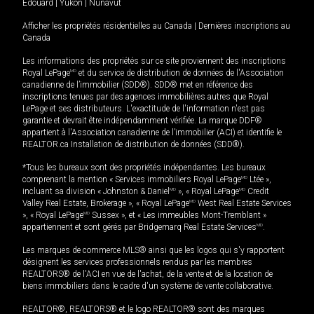
Édouard
|
Yukon
|
Nunavut
Afficher les propriétés résidentielles au Canada
|
Dernières inscriptions au
Canada
Les informations des propriétés sur ce site proviennent des inscriptions
Royal LePage
MD
et du service de distribution de données de l'Association
canadienne de l’immobilier (SDD®). SDD® met en référence des
inscriptions tenues par des agences immobilières autres que Royal
LePage et ses distributeurs. L'exactitude de l'information n'est pas
garantie et devrait être indépendamment vérifiée. La marque DDF®
appartient à l'Association canadienne de l’immobilier (ACI) et identifie le
REALTOR.ca Installation de distribution de données (SDD®).
*Tous les bureaux sont des propriétés indépendantes. Les bureaux
comprenant la mention « Services immobiliers Royal LePage
MD
Ltée »,
incluant sa division « Johnston & Daniel
MD
», « Royal LePage
MD
Credit
Valley Real Estate, Brokerage », « Royal LePage
MD
West Real Estate Services
», « Royal LePage
MD
Sussex », et « Les immeubles Mont-Tremblant »
appartiennent et sont gérés par Bridgemarq Real Estate Services
MD
.
Les marques de commerce MLS® ainsi que les logos qui s'y rapportent
désignent les services professionnels rendus par les membres
REALTORS® de l'ACI en vue de l'achat, de la vente et de la location de
biens immobiliers dans le cadre d'un système de vente collaborative.
REALTOR®, REALTORS® et le logo REALTOR® sont des marques