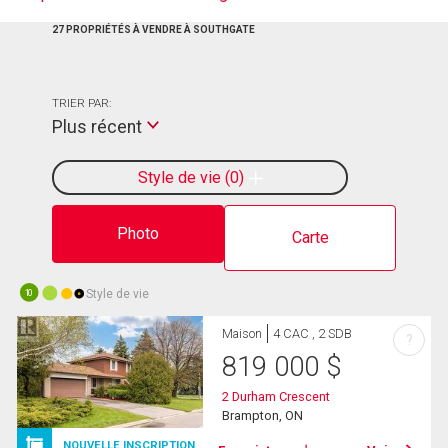
27 PROPRIÉTÉS À VENDRE À SOUTHGATE
TRIER PAR:
Plus récent
Style de vie
0
Photo
Carte
Style de vie
10
Maison
4 CAC , 2 SDB
?
819 000
$
2 Durham Crescent
Brampton, ON
NOUVELLE INSCRIPTION