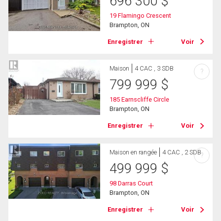
696 300
$
19 Flamingo Crescent
Brampton, ON
Enregistrer
Voir
Maison
4 CAC , 3 SDB
?
799 999
$
185 Earnscliffe Circle
Brampton, ON
Enregistrer
Voir
Maison en rangée
4 CAC , 2 SDB
?
499 999
$
98 Darras Court
Brampton, ON
Enregistrer
Voir