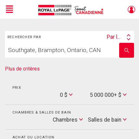
Menu
Rechercher
Live
En Direct
Par lieu
RECHERCHER PAR
Search
Trouvez
By
Entrez
votre
le
foyer
nom
de
Plus de critères
l'école
PRIX
Min
0 $
5 000 000+ $
Price
Max
Price
CHAMBRES & SALLES DE BAIN
Cham
Chambres
Salles de bain
Salles
de
bain
ACHAT OU LOCATION