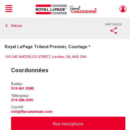
Menu
PARTAGER
Retour
Live
En Direct
Royal LePage Triland Premier, Courtage *
103-240 WATERLOO STREET, London, ON, N6B 2N4
Coordonnées
Bureau :
519.661.0380
Télécopieur :
519.286.0391
Courriel :
rich
@thecaneteam.com
Nos inscriptions