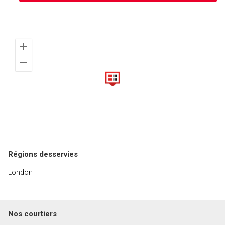
Zoom
in
Zoom
out
Régions desservies
London
Nos courtiers