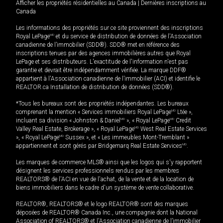
Afficher les propriétés résidentielles au Canada
|
Dernières inscriptions au
Canada
Les informations des propriétés sur ce site proviennent des inscriptions
Royal LePage
MD
et du service de distribution de données de l'Association
canadienne de l’immobilier (SDD®). SDD® met en référence des
inscriptions tenues par des agences immobilières autres que Royal
LePage et ses distributeurs. L'exactitude de l'information n'est pas
garantie et devrait être indépendamment vérifiée. La marque DDF®
appartient à l'Association canadienne de l’immobilier (ACI) et identifie le
REALTOR.ca Installation de distribution de données (SDD®).
*Tous les bureaux sont des propriétés indépendantes. Les bureaux
comprenant la mention « Services immobiliers Royal LePage
MD
Ltée »,
incluant sa division « Johnston & Daniel
MD
», « Royal LePage
MD
Credit
Valley Real Estate, Brokerage », « Royal LePage
MD
West Real Estate Services
», « Royal LePage
MD
Sussex », et « Les immeubles Mont-Tremblant »
appartiennent et sont gérés par Bridgemarq Real Estate Services
MD
.
Les marques de commerce MLS® ainsi que les logos qui s'y rapportent
désignent les services professionnels rendus par les membres
REALTORS® de l'ACI en vue de l'achat, de la vente et de la location de
biens immobiliers dans le cadre d'un système de vente collaborative.
REALTOR®, REALTORS® et le logo REALTOR® sont des marques
déposées de REALTOR® Canada Inc., une compagnie dont la National
Association of REALTORS® et l'Association canadienne de l’immobilier