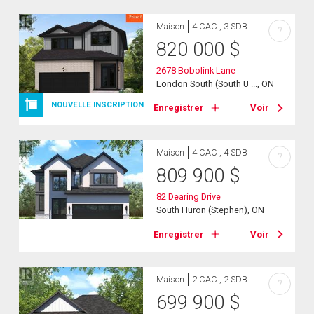
Maison
4 CAC , 3 SDB
?
820 000
$
2678 Bobolink Lane
London South (South U ..., ON
NOUVELLE INSCRIPTION
Enregistrer
Voir
Maison
4 CAC , 4 SDB
?
809 900
$
82 Dearing Drive
South Huron (Stephen), ON
Enregistrer
Voir
Maison
2 CAC , 2 SDB
?
699 900
$