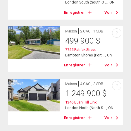
London South (South O ..., ON
Enregistrer
Voir
Maison
2 CAC , 1 SDB
?
499 900
$
7755 Patrick Street
Lambton Shores (Port ..., ON
Enregistrer
Voir
Maison
4 CAC , 3 SDB
?
1 249 900
$
1346 Bush Hill Link
London North (North S ..., ON
Enregistrer
Voir