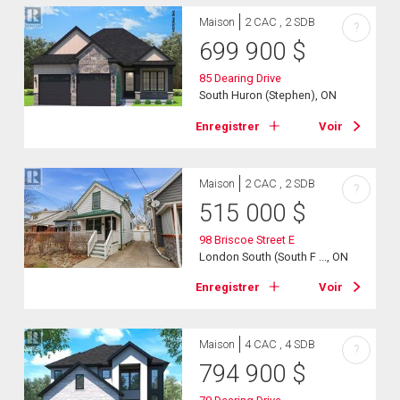
Maison
2 CAC , 2 SDB
?
699 900
$
85 Dearing Drive
South Huron (Stephen), ON
Enregistrer
Voir
Maison
2 CAC , 2 SDB
?
515 000
$
98 Briscoe Street E
London South (South F ..., ON
Enregistrer
Voir
Maison
4 CAC , 4 SDB
?
794 900
$