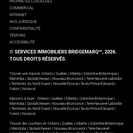
PROPRIÉTÉS LUXUEUSES
COMMERCIAL
INTRANET
AVIS JURIDIQUE
CONFIDENTIALITÉ
TÉMOINS
ACCESSIBILITÉ
© SERVICES IMMOBILIERS BRIDGEMARQ
, 2026.
MD
TOUS DROITS RÉSERVÉS.
Trouver une maison
Ontario
|
Québec
|
Alberta
|
Colombie-Britannique
|
Manitoba
|
Saskatchewan
|
Nouveau-Brunswick
|
Terre-Neuve-et-Labrador
|
Territoires du Nord-Ouest
|
Nouvelle-Écosse
|
Île-du-Prince-Édouard
|
Yukon
|
Nunavut
.
Maisons à louer -
Ontario
|
Québec
|
Alberta
|
Colombie-Britannique
|
Manitoba
|
Saskatchewan
|
Nouveau-Brunswick
|
Terre-Neuve-et-Labrador
|
Territoires du Nord-Ouest
|
Nouvelle-Écosse
|
Île-du-Prince-Édouard
|
Yukon
|
Nunavut
.
Trouver des courtiers en
Ontario
|
Québec
|
Alberta
|
Colombie-Britannique
|
Manitoba
|
Saskatchewan
|
Nouveau-Brunswick
|
Terre-Neuve-et-