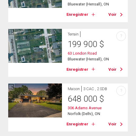
Bluewater (Hensall), ON
Enregistrer
Voir
Terrain
?
199 900
$
63 London Road
Bluewater (Hensall), ON
Enregistrer
Voir
Maison
3 CAC , 2 SDB
?
648 000
$
306 Adams Avenue
Norfolk (Delhi), ON
Enregistrer
Voir