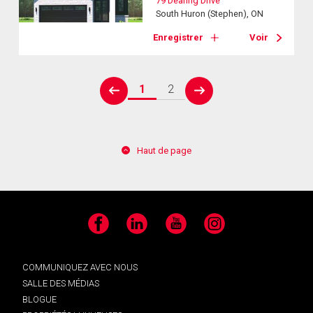
79 Dearing Drive
South Huron (Stephen), ON
Enregistrer
Voir
1
2
prev
next
Haut de page
Facebook
LinkedIn
YouTube
Instagram
COMMUNIQUEZ AVEC NOUS
SALLE DES MÉDIAS
BLOGUE