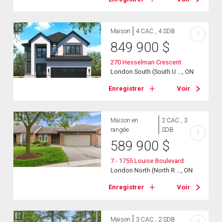
Maison
4 CAC , 4 SDB
?
849 900
$
270 Hesselman Crescent
London South (South U ..., ON
Enregistrer
Voir
Maison en
2 CAC , 3
rangée
SDB
?
589 900
$
7 - 1755 Louise Boulevard
London North (North R ..., ON
Enregistrer
Voir
Maison
3 CAC , 2 SDB