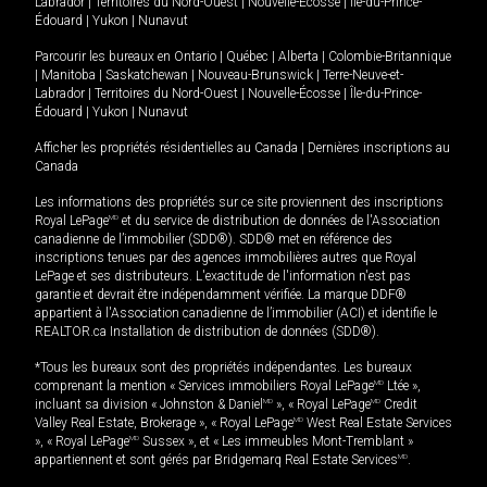
Labrador
|
Territoires du Nord-Ouest
|
Nouvelle-Écosse
|
Île-du-Prince-
Édouard
|
Yukon
|
Nunavut
Parcourir les bureaux en
Ontario
|
Québec
|
Alberta
|
Colombie-Britannique
|
Manitoba
|
Saskatchewan
|
Nouveau-Brunswick
|
Terre-Neuve-et-
Labrador
|
Territoires du Nord-Ouest
|
Nouvelle-Écosse
|
Île-du-Prince-
Édouard
|
Yukon
|
Nunavut
Afficher les propriétés résidentielles au Canada
|
Dernières inscriptions au
Canada
Les informations des propriétés sur ce site proviennent des inscriptions
Royal LePage
MD
et du service de distribution de données de l'Association
canadienne de l’immobilier (SDD®). SDD® met en référence des
inscriptions tenues par des agences immobilières autres que Royal
LePage et ses distributeurs. L'exactitude de l'information n'est pas
garantie et devrait être indépendamment vérifiée. La marque DDF®
appartient à l'Association canadienne de l’immobilier (ACI) et identifie le
REALTOR.ca Installation de distribution de données (SDD®).
*Tous les bureaux sont des propriétés indépendantes. Les bureaux
comprenant la mention « Services immobiliers Royal LePage
MD
Ltée »,
incluant sa division « Johnston & Daniel
MD
», « Royal LePage
MD
Credit
Valley Real Estate, Brokerage », « Royal LePage
MD
West Real Estate Services
», « Royal LePage
MD
Sussex », et « Les immeubles Mont-Tremblant »
appartiennent et sont gérés par Bridgemarq Real Estate Services
MD
.