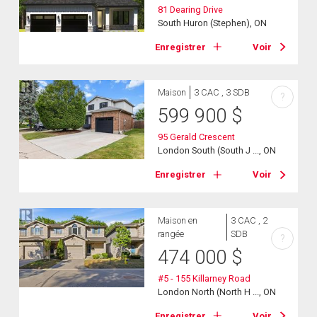
81 Dearing Drive
South Huron (Stephen), ON
Enregistrer
Voir
Maison
3 CAC , 3 SDB
?
599 900
$
95 Gerald Crescent
London South (South J ..., ON
Enregistrer
Voir
Maison en
3 CAC , 2
rangée
SDB
?
474 000
$
#5 - 155 Killarney Road
London North (North H ..., ON
Enregistrer
Voir