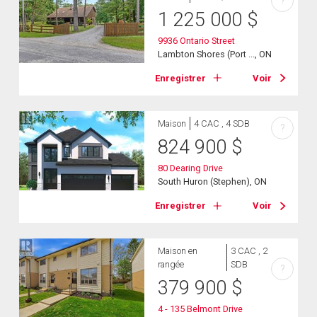
?
1 225 000
$
9936 Ontario Street
Lambton Shores (Port ..., ON
Enregistrer
Voir
Maison
4 CAC , 4 SDB
?
824 900
$
80 Dearing Drive
South Huron (Stephen), ON
Enregistrer
Voir
Maison en
3 CAC , 2
rangée
SDB
?
379 900
$
4 - 135 Belmont Drive