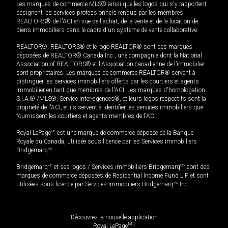
Les marques de commerce MLS® ainsi que les logos qui s'y rapportent
désignent les services professionnels rendus par les membres
REALTORS® de l'ACI en vue de l'achat, de la vente et de la location de
biens immobiliers dans le cadre d'un système de vente collaborative.
REALTOR®, REALTORS® et le logo REALTOR® sont des marques
déposées de REALTOR® Canada Inc., une compagnie dont la National
Association of REALTORS® et l'Association canadienne de l’immobilier
sont propriétaires. Les marques de commerce REALTOR® servent à
distinguer les services immobiliers offerts par les courtiers et agents
immobilier en tant que membres de l'ACI. Les marques d'homologation
S.I.A.® /MLS®, Service inter-agences®, et leurs logos respectifs sont la
propriété de l'ACI, et ils servent à identifier les services immobiliers que
fournissent les courtiers et agents membres de l'ACI.
Royal LePage
MD
est une marque de commerce déposée de la Banque
Royale du Canada, utilisée sous licence par les Services immobiliers
Bridgemarq
MD
.
Bridgemarq
MD
et ses logos / Services immobiliers Bridgemarq
MD
sont des
marques de commerce déposées de Residential Income Fund L.P. et sont
utilisées sous licence par Services immobiliers Bridgemarq
MD
Inc.
Découvrez la nouvelle application
MD
Royal LePage