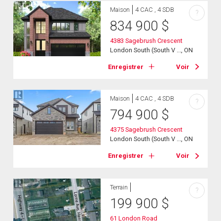
Maison
4 CAC , 4 SDB
?
834 900
$
4383 Sagebrush Crescent
London South (South V ..., ON
Enregistrer
Voir
Maison
4 CAC , 4 SDB
?
794 900
$
4375 Sagebrush Crescent
London South (South V ..., ON
Enregistrer
Voir
Terrain
?
199 900
$
61 London Road