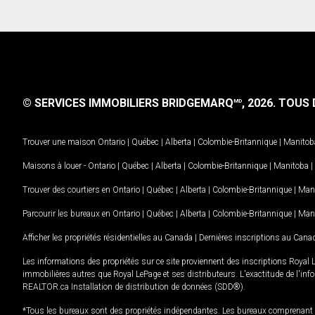
© SERVICES IMMOBILIERS BRIDGEMARQ
, 2026.
TOUS D
MD
Trouver une maison
Ontario
|
Québec
|
Alberta
|
Colombie-Britannique
|
Manitob
Maisons à louer -
Ontario
|
Québec
|
Alberta
|
Colombie-Britannique
|
Manitoba
|
Trouver des courtiers en
Ontario
|
Québec
|
Alberta
|
Colombie-Britannique
|
Man
Parcourir les bureaux en
Ontario
|
Québec
|
Alberta
|
Colombie-Britannique
|
Man
Afficher les propriétés résidentielles au Canada
|
Dernières inscriptions au Cana
Les informations des propriétés sur ce site proviennent des inscriptions Royal 
immobilières autres que Royal LePage et ses distributeurs. L'exactitude de l'info
REALTOR.ca Installation de distribution de données (SDD®).
*Tous les bureaux sont des propriétés indépendantes. Les bureaux comprenant 