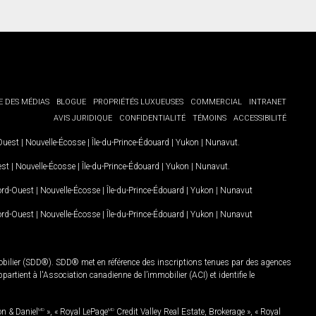
E DES MÉDIAS
BLOGUE
PROPRIÉTÉS LUXUEUSES
COMMERCIAL
INTRANET
AVIS JURIDIQUE
CONFIDENTIALITÉ
TÉMOINS
ACCESSIBILITÉ
-Ouest
|
Nouvelle-Écosse
|
Île-du-Prince-Édouard
|
Yukon
|
Nunavut
.
est
|
Nouvelle-Écosse
|
Île-du-Prince-Édouard
|
Yukon
|
Nunavut
.
Nord-Ouest
|
Nouvelle-Écosse
|
Île-du-Prince-Édouard
|
Yukon
|
Nunavut
Nord-Ouest
|
Nouvelle-Écosse
|
Île-du-Prince-Édouard
|
Yukon
|
Nunavut
mobilier (SDD®). SDD® met en référence des inscriptions tenues par des agences
rtient à l'Association canadienne de l’immobilier (ACI) et identifie le
on & Daniel
MD
», « Royal LePage
MD
Credit Valley Real Estate, Brokerage », « Royal