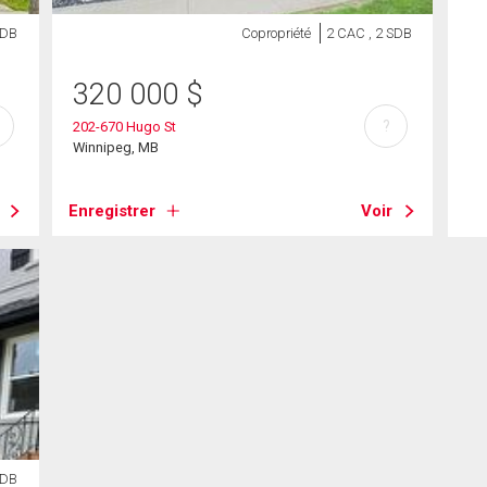
SDB
Copropriété
2 CAC , 2 SDB
320 000
$
?
202-670 Hugo St
Winnipeg, MB
Enregistrer
Voir
SDB