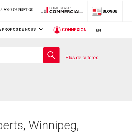
À PROPOS DE NOUS
CONNEXION
EN
Entrez
le
Plus de critères
nom
de
l'école
erts, Winnipeg,