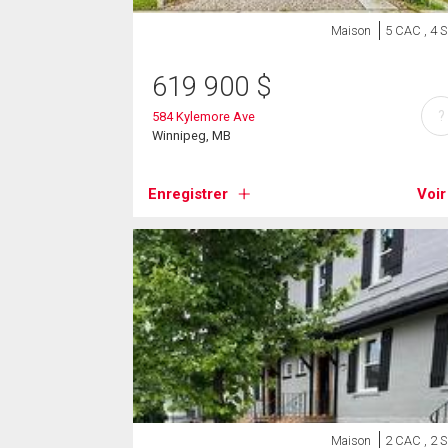
Maison
5 CAC , 4 
619 900
$
?
584 Kylemore Ave
Winnipeg, MB
Enregistrer
Voir
Maison
2 CAC , 2 