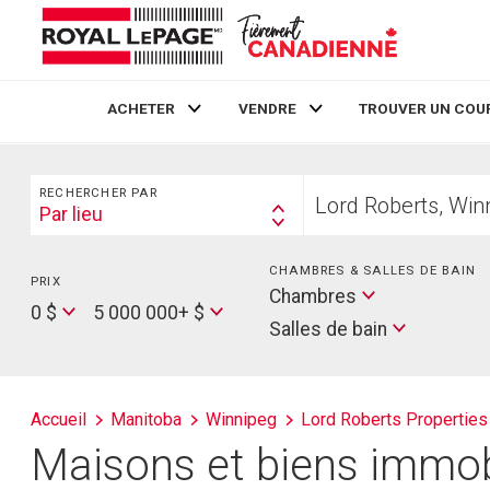
ACHETER
VENDRE
TROUVER UN COU
Live
En Direct
Rechercher
Trouvez
RECHERCHER PAR
votre
Par lieu
Search
foyer
By
CHAMBRES & SALLES DE BAIN
PRIX
Min
Salles
Chambres
Price
Max
0 $
5 000 000+ $
de
Salles de bain
Price
bain
Accueil
Manitoba
Winnipeg
Lord Roberts Properties
Maisons et biens immobi