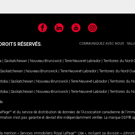
Facebook
LinkedIn
YouTube
Instagram
ROITS RÉSERVÉS.
COMMUNIQUEZ AVEC NOUS
SALL
a
|
Saskatchewan
|
Nouveau-Brunswick
|
Terre-Neuve-et-Labrador
|
Territoires du Nord
Saskatchewan
|
Nouveau-Brunswick
|
Terre-Neuve-et-Labrador
|
Territoires du Nord-Ou
itoba
|
Saskatchewan
|
Nouveau-Brunswick
|
Terre-Neuve-et-Labrador
|
Territoires du 
itoba
|
Saskatchewan
|
Nouveau-Brunswick
|
Terre-Neuve-et-Labrador
|
Territoires du 
da
LePage
MD
et du service de distribution de données de l'Association canadienne de l’im
rmation n'est pas garantie et devrait être indépendamment vérifiée. La marque DDF® appa
la mention « Services immobiliers Royal LePage
MD
Ltée », incluant sa division « Johnst