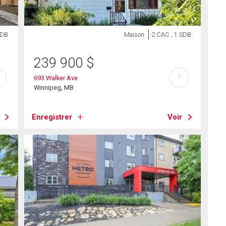
SDB
Maison
2 CAC , 1 SDB
239 900
$
?
693 Walker Ave
Winnipeg, MB
Enregistrer
Voir