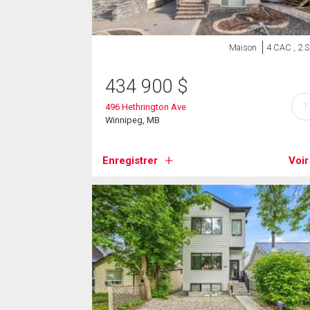
Maison
4 CAC , 2 
434 900
$
?
496 Hethrington Ave
Winnipeg, MB
Enregistrer
Voir