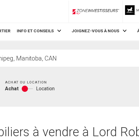
ZoneInvestisseurs RLP
RTIER
INFO ET CONSEILS
JOIGNEZ-VOUS À NOUS
Chambres
ACHAT OU LOCATION
Achat
Location
Achat
ou
location
liers à vendre à Lord Rob