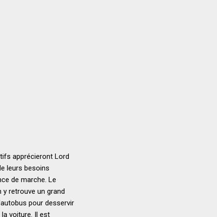
tifs apprécieront Lord
de leurs besoins
ance de marche. Le
n y retrouve un grand
d'autobus pour desservir
a voiture. Il est