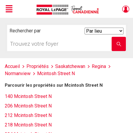
Menu
Live
En Direct
Rechercher par
Search
By
Trouvez
Entrez
votre
le
foyer
nom
de
l'école
Accueil
Propriétés
Saskatchewan
Regina
Normanview
Mcintosh Street N
Parcourir les propriétés sur Mcintosh Street N
140 Mcintosh Street N
206 Mcintosh Street N
212 Mcintosh Street N
218 Mcintosh Street N