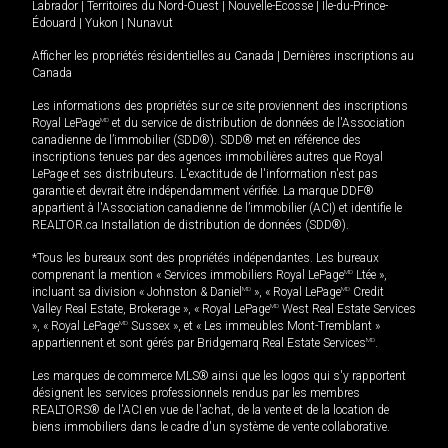
Labrador
|
Territoires du Nord-Ouest
|
Nouvelle-Écosse
|
Île-du-Prince-
Édouard
|
Yukon
|
Nunavut
Afficher les propriétés résidentielles au Canada
|
Dernières inscriptions au
Canada
Les informations des propriétés sur ce site proviennent des inscriptions
Royal LePage
MD
et du service de distribution de données de l'Association
canadienne de l’immobilier (SDD®). SDD® met en référence des
inscriptions tenues par des agences immobilières autres que Royal
LePage et ses distributeurs. L'exactitude de l'information n'est pas
garantie et devrait être indépendamment vérifiée. La marque DDF®
appartient à l'Association canadienne de l’immobilier (ACI) et identifie le
REALTOR.ca Installation de distribution de données (SDD®).
*Tous les bureaux sont des propriétés indépendantes. Les bureaux
comprenant la mention « Services immobiliers Royal LePage
MD
Ltée »,
incluant sa division « Johnston & Daniel
MD
», « Royal LePage
MD
Credit
Valley Real Estate, Brokerage », « Royal LePage
MD
West Real Estate Services
», « Royal LePage
MD
Sussex », et « Les immeubles Mont-Tremblant »
appartiennent et sont gérés par Bridgemarq Real Estate Services
MD
.
Les marques de commerce MLS® ainsi que les logos qui s'y rapportent
désignent les services professionnels rendus par les membres
REALTORS® de l'ACI en vue de l'achat, de la vente et de la location de
biens immobiliers dans le cadre d'un système de vente collaborative.