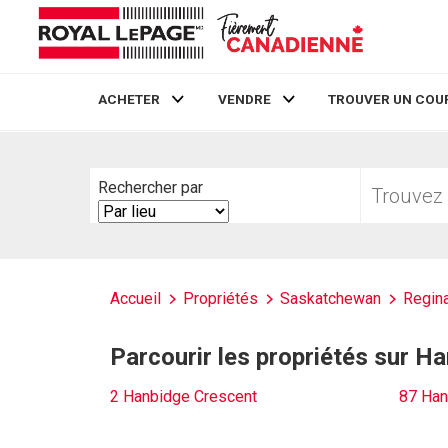
ACHETER
VENDRE
TROUVER UN COU
Live
En Direct
Trouvez
Rechercher par
votre
Search
foyer
By
Accueil
Propriétés
Saskatchewan
Regin
Parcourir les propriétés sur H
2 Hanbidge Crescent
87 Han