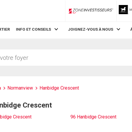
ZoneInvestisseurs RLP
RTIER
INFO ET CONSEILS
JOIGNEZ-VOUS À NOUS
a
Normanview
Hanbidge Crescent
anbidge Crescent
bidge Crescent
96 Hanbidge Crescent