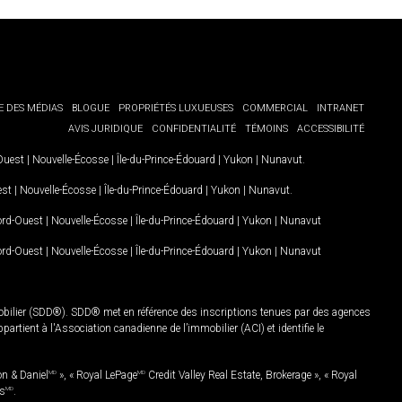
E DES MÉDIAS
BLOGUE
PROPRIÉTÉS LUXUEUSES
COMMERCIAL
INTRANET
AVIS JURIDIQUE
CONFIDENTIALITÉ
TÉMOINS
ACCESSIBILITÉ
-Ouest
|
Nouvelle-Écosse
|
Île-du-Prince-Édouard
|
Yukon
|
Nunavut
.
est
|
Nouvelle-Écosse
|
Île-du-Prince-Édouard
|
Yukon
|
Nunavut
.
Nord-Ouest
|
Nouvelle-Écosse
|
Île-du-Prince-Édouard
|
Yukon
|
Nunavut
Nord-Ouest
|
Nouvelle-Écosse
|
Île-du-Prince-Édouard
|
Yukon
|
Nunavut
mobilier (SDD®). SDD® met en référence des inscriptions tenues par des agences
rtient à l'Association canadienne de l’immobilier (ACI) et identifie le
on & Daniel
MD
», « Royal LePage
MD
Credit Valley Real Estate, Brokerage », « Royal
es
MD
.