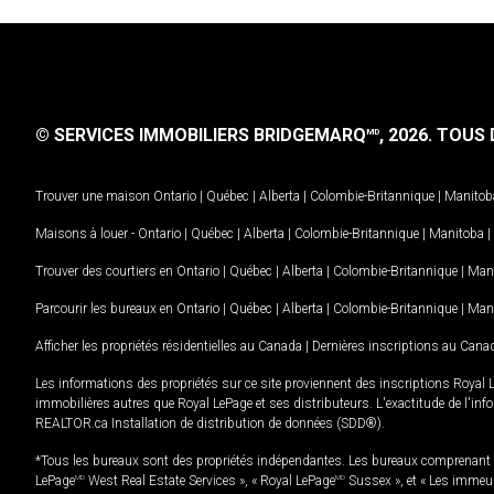
© SERVICES IMMOBILIERS BRIDGEMARQ
, 2026.
TOUS D
MD
Trouver une maison
Ontario
|
Québec
|
Alberta
|
Colombie-Britannique
|
Manitob
Maisons à louer -
Ontario
|
Québec
|
Alberta
|
Colombie-Britannique
|
Manitoba
|
Trouver des courtiers en
Ontario
|
Québec
|
Alberta
|
Colombie-Britannique
|
Man
Parcourir les bureaux en
Ontario
|
Québec
|
Alberta
|
Colombie-Britannique
|
Man
Afficher les propriétés résidentielles au Canada
|
Dernières inscriptions au Cana
Les informations des propriétés sur ce site proviennent des inscriptions Royal 
immobilières autres que Royal LePage et ses distributeurs. L'exactitude de l'info
REALTOR.ca Installation de distribution de données (SDD®).
*Tous les bureaux sont des propriétés indépendantes. Les bureaux comprenant 
LePage
MD
West Real Estate Services », « Royal LePage
MD
Sussex », et « Les immeu