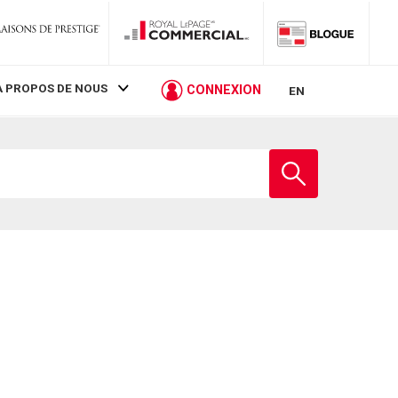
À PROPOS DE NOUS
CONNEXION
EN
Entrez
le
nom
de
l'école