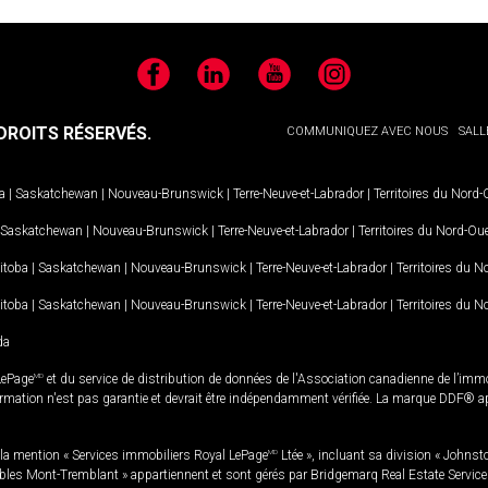
Facebook
LinkedIn
YouTube
Instagram
ROITS RÉSERVÉS.
COMMUNIQUEZ AVEC NOUS
SALL
a
|
Saskatchewan
|
Nouveau-Brunswick
|
Terre-Neuve-et-Labrador
|
Territoires du Nord
Saskatchewan
|
Nouveau-Brunswick
|
Terre-Neuve-et-Labrador
|
Territoires du Nord-Ou
itoba
|
Saskatchewan
|
Nouveau-Brunswick
|
Terre-Neuve-et-Labrador
|
Territoires du 
itoba
|
Saskatchewan
|
Nouveau-Brunswick
|
Terre-Neuve-et-Labrador
|
Territoires du 
da
LePage
MD
et du service de distribution de données de l'Association canadienne de l’im
rmation n'est pas garantie et devrait être indépendamment vérifiée. La marque DDF® appa
la mention « Services immobiliers Royal LePage
MD
Ltée », incluant sa division « Johnst
bles Mont-Tremblant » appartiennent et sont gérés par Bridgemarq Real Estate Servic