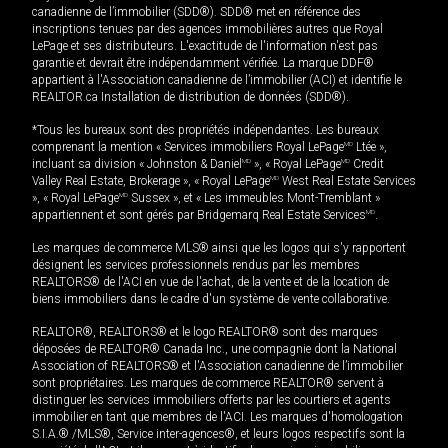
canadienne de l’immobilier (SDD®). SDD® met en référence des
inscriptions tenues par des agences immobilières autres que Royal
LePage et ses distributeurs. L'exactitude de l'information n'est pas
garantie et devrait être indépendamment vérifiée. La marque DDF®
appartient à l'Association canadienne de l’immobilier (ACI) et identifie le
REALTOR.ca Installation de distribution de données (SDD®).
*Tous les bureaux sont des propriétés indépendantes. Les bureaux
comprenant la mention « Services immobiliers Royal LePage
MD
Ltée »,
incluant sa division « Johnston & Daniel
MD
», « Royal LePage
MD
Credit
Valley Real Estate, Brokerage », « Royal LePage
MD
West Real Estate Services
», « Royal LePage
MD
Sussex », et « Les immeubles Mont-Tremblant »
appartiennent et sont gérés par Bridgemarq Real Estate Services
MD
.
Les marques de commerce MLS® ainsi que les logos qui s'y rapportent
désignent les services professionnels rendus par les membres
REALTORS® de l'ACI en vue de l'achat, de la vente et de la location de
biens immobiliers dans le cadre d'un système de vente collaborative.
REALTOR®, REALTORS® et le logo REALTOR® sont des marques
déposées de REALTOR® Canada Inc., une compagnie dont la National
Association of REALTORS® et l'Association canadienne de l’immobilier
sont propriétaires. Les marques de commerce REALTOR® servent à
distinguer les services immobiliers offerts par les courtiers et agents
immobilier en tant que membres de l'ACI. Les marques d'homologation
S.I.A.® /MLS®, Service inter-agences®, et leurs logos respectifs sont la