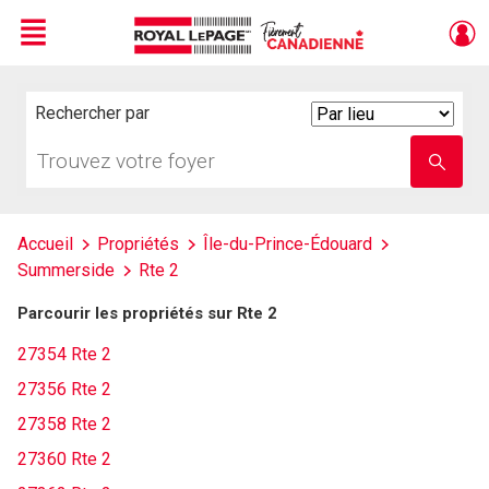
Menu
Live
En Direct
Rechercher par
Search
By
Trouvez
Entrez
votre
le
foyer
nom
de
l'école
Accueil
Propriétés
Île-du-Prince-Édouard
Summerside
Rte 2
Parcourir les propriétés sur Rte 2
27354 Rte 2
27356 Rte 2
27358 Rte 2
27360 Rte 2