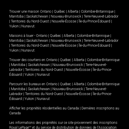
Trouver une maison
Ontario
|
Québec
|
Alberta
|
Colombie-Britannique
|
Manitoba
|
Saskatchewan
|
Nouveau-Brunswick
|
Terre-Neuve-et-Labrador
|
Territoires du Nord-Ouest
|
Nouvelle-Écosse
|
Île-du-Prince-Édouard
|
Yukon
|
Nunavut
.
Maisons à louer -
Ontario
|
Québec
|
Alberta
|
Colombie-Britannique
|
Manitoba
|
Saskatchewan
|
Nouveau-Brunswick
|
Terre-Neuve-et-Labrador
|
Territoires du Nord-Ouest
|
Nouvelle-Écosse
|
Île-du-Prince-Édouard
|
Yukon
|
Nunavut
.
Trouver des courtiers en
Ontario
|
Québec
|
Alberta
|
Colombie-Britannique
|
Manitoba
|
Saskatchewan
|
Nouveau-Brunswick
|
Terre-Neuve-et-
Labrador
|
Territoires du Nord-Ouest
|
Nouvelle-Écosse
|
Île-du-Prince-
Édouard
|
Yukon
|
Nunavut
Parcourir les bureaux en
Ontario
|
Québec
|
Alberta
|
Colombie-Britannique
|
Manitoba
|
Saskatchewan
|
Nouveau-Brunswick
|
Terre-Neuve-et-
Labrador
|
Territoires du Nord-Ouest
|
Nouvelle-Écosse
|
Île-du-Prince-
Édouard
|
Yukon
|
Nunavut
Afficher les propriétés résidentielles au Canada
|
Dernières inscriptions au
Canada
Les informations des propriétés sur ce site proviennent des inscriptions
Royal LePage
MD
et du service de distribution de données de l'Association