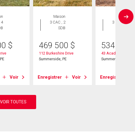
on
Maison
Maison
 4
3 CAC , 2
3 CAC , 3
DB
SDB
SDB
00
$
469 500
$
534 900
rive
112 Burkeshire Drive
43 Acadian Avenue
 PE
Summerside, PE
Summerside, PE
Voir
Enregistrer
Voir
Enregistrer