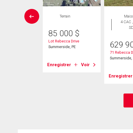
errain
Terrain
Mais
4 CAC ,
S
 900
$
85 000
$
 Road
Lot Rebecca Drive
629 9
side, PE
Summerside, PE
71 Rebecca D
Summerside,
strer
Voir
Enregistrer
Voir
Enregistrer