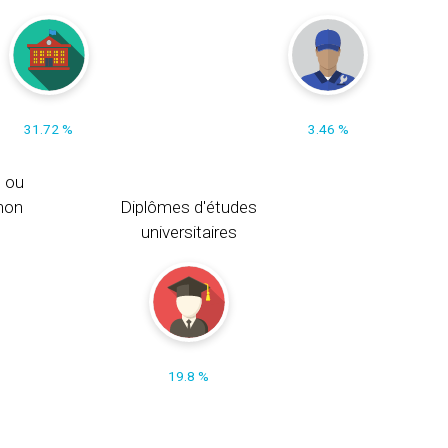
31.72 %
3.46 %
s ou
non
Diplômes d'études
universitaires
19.8 %