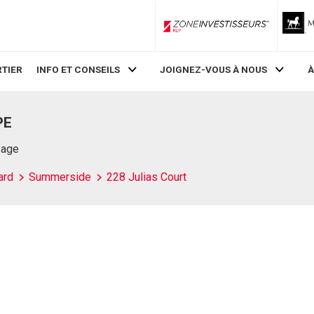
ZoneInvestisseurs RLP
TIER
INFO ET CONSEILS
JOIGNEZ-VOUS À NOUS
À
PE
Page
ard
Summerside
228 Julias Court