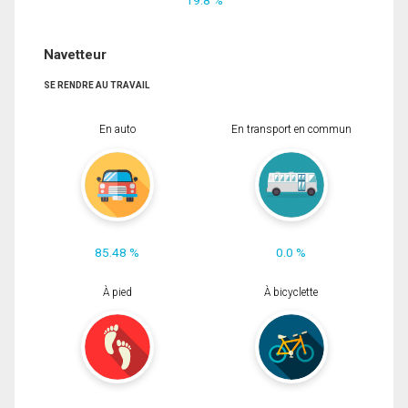
Navetteur
SE RENDRE AU TRAVAIL
En auto
En transport en commun
85.48 %
0.0 %
À pied
À bicyclette