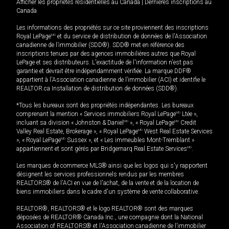
Afficher les propriétés résidentielles au Canada
|
Dernières inscriptions au
Canada
Les informations des propriétés sur ce site proviennent des inscriptions
Royal LePage
MD
et du service de distribution de données de l'Association
canadienne de l’immobilier (SDD®). SDD® met en référence des
inscriptions tenues par des agences immobilières autres que Royal
LePage et ses distributeurs. L'exactitude de l'information n'est pas
garantie et devrait être indépendamment vérifiée. La marque DDF®
appartient à l'Association canadienne de l’immobilier (ACI) et identifie le
REALTOR.ca Installation de distribution de données (SDD®).
*Tous les bureaux sont des propriétés indépendantes. Les bureaux
comprenant la mention « Services immobiliers Royal LePage
MD
Ltée »,
incluant sa division « Johnston & Daniel
MD
», « Royal LePage
MD
Credit
Valley Real Estate, Brokerage », « Royal LePage
MD
West Real Estate Services
», « Royal LePage
MD
Sussex », et « Les immeubles Mont-Tremblant »
appartiennent et sont gérés par Bridgemarq Real Estate Services
MD
.
Les marques de commerce MLS® ainsi que les logos qui s'y rapportent
désignent les services professionnels rendus par les membres
REALTORS® de l'ACI en vue de l'achat, de la vente et de la location de
biens immobiliers dans le cadre d'un système de vente collaborative.
REALTOR®, REALTORS® et le logo REALTOR® sont des marques
déposées de REALTOR® Canada Inc., une compagnie dont la National
Association of REALTORS® et l'Association canadienne de l’immobilier