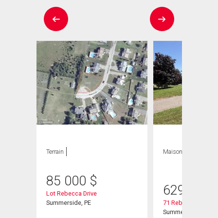
Terrain
Maison
4 CAC , 4
SDB
85 000
$
629 900
Lot Rebecca Drive
Summerside, PE
71 Rebecca Drive
Summerside, PE