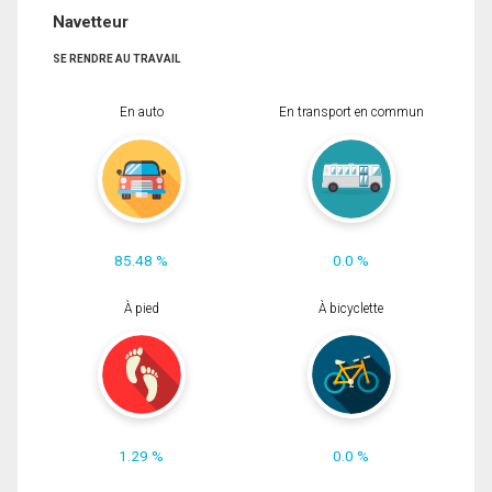
Navetteur
SE RENDRE AU TRAVAIL
En auto
En transport en commun
85.48 %
0.0 %
À pied
À bicyclette
1.29 %
0.0 %