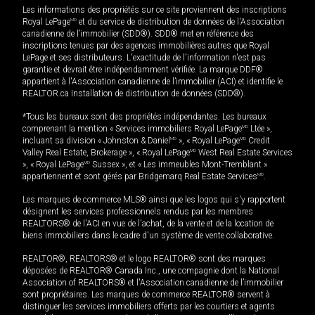
Les informations des propriétés sur ce site proviennent des inscriptions
Royal LePage
MD
et du service de distribution de données de l'Association
canadienne de l’immobilier (SDD®). SDD® met en référence des
inscriptions tenues par des agences immobilières autres que Royal
LePage et ses distributeurs. L'exactitude de l'information n'est pas
garantie et devrait être indépendamment vérifiée. La marque DDF®
appartient à l'Association canadienne de l’immobilier (ACI) et identifie le
REALTOR.ca Installation de distribution de données (SDD®).
*Tous les bureaux sont des propriétés indépendantes. Les bureaux
comprenant la mention « Services immobiliers Royal LePage
MD
Ltée »,
incluant sa division « Johnston & Daniel
MD
», « Royal LePage
MD
Credit
Valley Real Estate, Brokerage », « Royal LePage
MD
West Real Estate Services
», « Royal LePage
MD
Sussex », et « Les immeubles Mont-Tremblant »
appartiennent et sont gérés par Bridgemarq Real Estate Services
MD
.
Les marques de commerce MLS® ainsi que les logos qui s'y rapportent
désignent les services professionnels rendus par les membres
REALTORS® de l'ACI en vue de l'achat, de la vente et de la location de
biens immobiliers dans le cadre d'un système de vente collaborative.
REALTOR®, REALTORS® et le logo REALTOR® sont des marques
déposées de REALTOR® Canada Inc., une compagnie dont la National
Association of REALTORS® et l'Association canadienne de l’immobilier
sont propriétaires. Les marques de commerce REALTOR® servent à
distinguer les services immobiliers offerts par les courtiers et agents