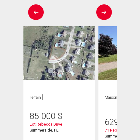
Terrain
Maison
4 CAC , 4
SDB
85 000
$
629 900
Lot Rebecca Drive
Summerside, PE
71 Rebecca Drive
Summerside, PE