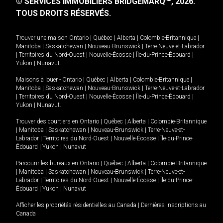
© SERVICES IMMOBILIERS BRIDGEMARQ
, 2026.
TOUS DROITS RÉSERVÉS.
Trouver une maison
Ontario
|
Québec
|
Alberta
|
Colombie-Britannique
|
Manitoba
|
Saskatchewan
|
Nouveau-Brunswick
|
Terre-Neuve-et-Labrador
|
Territoires du Nord-Ouest
|
Nouvelle-Écosse
|
Île-du-Prince-Édouard
|
Yukon
|
Nunavut
.
Maisons à louer -
Ontario
|
Québec
|
Alberta
|
Colombie-Britannique
|
Manitoba
|
Saskatchewan
|
Nouveau-Brunswick
|
Terre-Neuve-et-Labrador
|
Territoires du Nord-Ouest
|
Nouvelle-Écosse
|
Île-du-Prince-Édouard
|
Yukon
|
Nunavut
.
Trouver des courtiers en
Ontario
|
Québec
|
Alberta
|
Colombie-Britannique
|
Manitoba
|
Saskatchewan
|
Nouveau-Brunswick
|
Terre-Neuve-et-
Labrador
|
Territoires du Nord-Ouest
|
Nouvelle-Écosse
|
Île-du-Prince-
Édouard
|
Yukon
|
Nunavut
Parcourir les bureaux en
Ontario
|
Québec
|
Alberta
|
Colombie-Britannique
|
Manitoba
|
Saskatchewan
|
Nouveau-Brunswick
|
Terre-Neuve-et-
Labrador
|
Territoires du Nord-Ouest
|
Nouvelle-Écosse
|
Île-du-Prince-
Édouard
|
Yukon
|
Nunavut
Afficher les propriétés résidentielles au Canada
|
Dernières inscriptions au
Canada