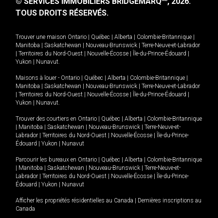
© SERVICES IMMOBILIERS BRIDGEMARQ
, 2026.
TOUS DROITS RÉSERVÉS.
Trouver une maison
Ontario
|
Québec
|
Alberta
|
Colombie-Britannique
|
Manitoba
|
Saskatchewan
|
Nouveau-Brunswick
|
Terre-Neuve-et-Labrador
|
Territoires du Nord-Ouest
|
Nouvelle-Écosse
|
Île-du-Prince-Édouard
|
Yukon
|
Nunavut
.
Maisons à louer -
Ontario
|
Québec
|
Alberta
|
Colombie-Britannique
|
Manitoba
|
Saskatchewan
|
Nouveau-Brunswick
|
Terre-Neuve-et-Labrador
|
Territoires du Nord-Ouest
|
Nouvelle-Écosse
|
Île-du-Prince-Édouard
|
Yukon
|
Nunavut
.
Trouver des courtiers en
Ontario
|
Québec
|
Alberta
|
Colombie-Britannique
|
Manitoba
|
Saskatchewan
|
Nouveau-Brunswick
|
Terre-Neuve-et-
Labrador
|
Territoires du Nord-Ouest
|
Nouvelle-Écosse
|
Île-du-Prince-
Édouard
|
Yukon
|
Nunavut
Parcourir les bureaux en
Ontario
|
Québec
|
Alberta
|
Colombie-Britannique
|
Manitoba
|
Saskatchewan
|
Nouveau-Brunswick
|
Terre-Neuve-et-
Labrador
|
Territoires du Nord-Ouest
|
Nouvelle-Écosse
|
Île-du-Prince-
Édouard
|
Yukon
|
Nunavut
Afficher les propriétés résidentielles au Canada
|
Dernières inscriptions au
Canada