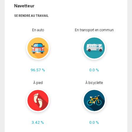
Navetteur
SE RENDRE AU TRAVAIL
En auto
En transport en commun
96.57 %
0.0 %
À pied
À bicyclette
3.42 %
0.0 %