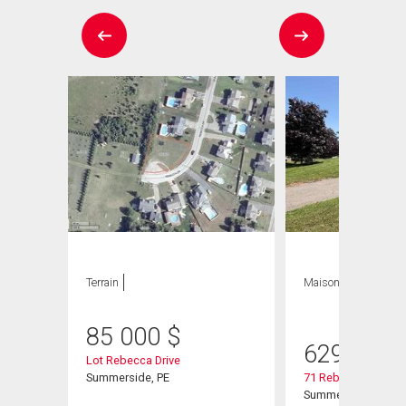
Terrain
Maison
4 CAC , 4
SDB
85 000
$
629 900
Lot Rebecca Drive
Summerside, PE
71 Rebecca Drive
Summerside, PE