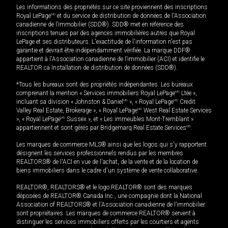
Les informations des propriétés sur ce site proviennent des inscriptions
Royal LePage
MD
et du service de distribution de données de l'Association
canadienne de l’immobilier (SDD®). SDD® met en référence des
inscriptions tenues par des agences immobilières autres que Royal
LePage et ses distributeurs. L'exactitude de l'information n'est pas
garantie et devrait être indépendamment vérifiée. La marque DDF®
appartient à l'Association canadienne de l’immobilier (ACI) et identifie le
REALTOR.ca Installation de distribution de données (SDD®).
*Tous les bureaux sont des propriétés indépendantes. Les bureaux
comprenant la mention « Services immobiliers Royal LePage
MD
Ltée »,
incluant sa division « Johnston & Daniel
MD
», « Royal LePage
MD
Credit
Valley Real Estate, Brokerage », « Royal LePage
MD
West Real Estate Services
», « Royal LePage
MD
Sussex », et « Les immeubles Mont-Tremblant »
appartiennent et sont gérés par Bridgemarq Real Estate Services
MD
.
Les marques de commerce MLS® ainsi que les logos qui s'y rapportent
désignent les services professionnels rendus par les membres
REALTORS® de l'ACI en vue de l'achat, de la vente et de la location de
biens immobiliers dans le cadre d'un système de vente collaborative.
REALTOR®, REALTORS® et le logo REALTOR® sont des marques
déposées de REALTOR® Canada Inc., une compagnie dont la National
Association of REALTORS® et l'Association canadienne de l’immobilier
sont propriétaires. Les marques de commerce REALTOR® servent à
distinguer les services immobiliers offerts par les courtiers et agents