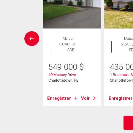
Maison
Maison
Mais
 CAC , 2
3 CAC , 2
5 CAC ,
SDB
SDB
S
9 900
$
549 000
$
435 0
ingbird Street
49 Massey Drive
1 Braemore 
yalty, PE
Charlottetown, PE
Charlottetown
strer
Voir
Enregistrer
Voir
Enregistrer