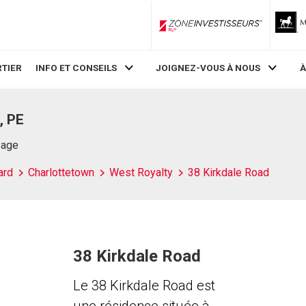
ZoneInvestisseurs RLP
TIER
INFO ET CONSEILS
JOIGNEZ-VOUS À NOUS
À
, PE
Page
ard
Charlottetown
West Royalty
38 Kirkdale Road
38 Kirkdale Road
Le 38 Kirkdale Road est