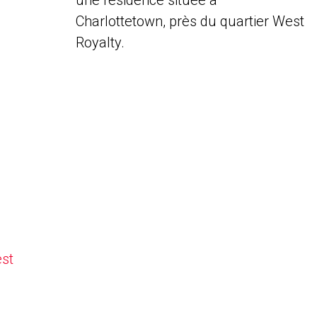
une résidence située à
Charlottetown, près du quartier West
Royalty.
est