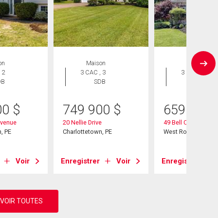
on
Maison
Maison
 2
3 CAC , 3
3 CAC , 4
DB
SDB
SDB
00
$
749 900
$
659 000
Avenue
20 Nellie Drive
49 Bell Crescent
, PE
Charlottetown, PE
West Royalty, PE
Voir
Enregistrer
Voir
Enregistrer