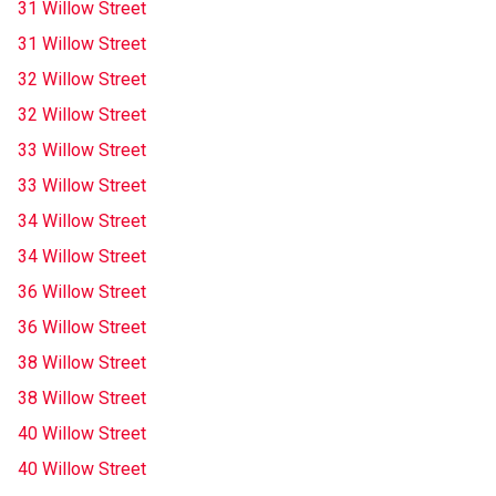
31 Willow Street
31 Willow Street
32 Willow Street
32 Willow Street
33 Willow Street
33 Willow Street
34 Willow Street
34 Willow Street
36 Willow Street
36 Willow Street
38 Willow Street
38 Willow Street
40 Willow Street
40 Willow Street