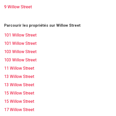
9 Willow Street
Parcourir les propriétés sur Willow Street
101 Willow Street
101 Willow Street
103 Willow Street
103 Willow Street
11 Willow Street
13 Willow Street
13 Willow Street
15 Willow Street
15 Willow Street
17 Willow Street