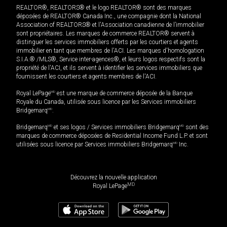
REALTOR®, REALTORS® et le logo REALTOR® sont des marques
déposées de REALTOR® Canada Inc., une compagnie dont la National
Association of REALTORS® et l'Association canadienne de l’immobilier
sont propriétaires. Les marques de commerce REALTOR® servent à
distinguer les services immobiliers offerts par les courtiers et agents
immobilier en tant que membres de l'ACI. Les marques d'homologation
S.I.A.® /MLS®, Service inter-agences®, et leurs logos respectifs sont la
propriété de l'ACI, et ils servent à identifier les services immobiliers que
fournissent les courtiers et agents membres de l'ACI.
Royal LePage
MD
est une marque de commerce déposée de la Banque
Royale du Canada, utilisée sous licence par les Services immobiliers
Bridgemarq
MD
.
Bridgemarq
MD
et ses logos / Services immobiliers Bridgemarq
MD
sont des
marques de commerce déposées de Residential Income Fund L.P. et sont
utilisées sous licence par Services immobiliers Bridgemarq
MD
Inc.
Découvrez la nouvelle application
MD
Royal LePage