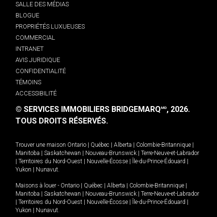
SALLE DES MÉDIAS
BLOGUE
PROPRIÉTÉS LUXUEUSES
COMMERCIAL
INTRANET
AVIS JURIDIQUE
CONFIDENTIALITÉ
TÉMOINS
ACCESSIBILITÉ
© SERVICES IMMOBILIERS BRIDGEMARQ
, 2026.
MD
TOUS DROITS RÉSERVÉS.
Trouver une maison
Ontario
|
Québec
|
Alberta
|
Colombie-Britannique
|
Manitoba
|
Saskatchewan
|
Nouveau-Brunswick
|
Terre-Neuve-et-Labrador
|
Territoires du Nord-Ouest
|
Nouvelle-Écosse
|
Île-du-Prince-Édouard
|
Yukon
|
Nunavut
.
Maisons à louer -
Ontario
|
Québec
|
Alberta
|
Colombie-Britannique
|
Manitoba
|
Saskatchewan
|
Nouveau-Brunswick
|
Terre-Neuve-et-Labrador
|
Territoires du Nord-Ouest
|
Nouvelle-Écosse
|
Île-du-Prince-Édouard
|
Yukon
|
Nunavut
.