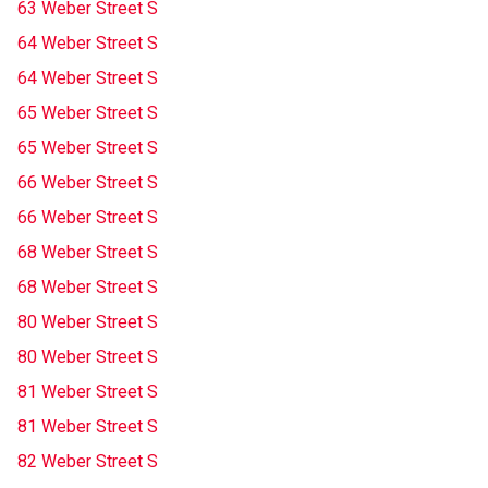
63 Weber Street S
64 Weber Street S
64 Weber Street S
65 Weber Street S
65 Weber Street S
66 Weber Street S
66 Weber Street S
68 Weber Street S
68 Weber Street S
80 Weber Street S
80 Weber Street S
81 Weber Street S
81 Weber Street S
82 Weber Street S