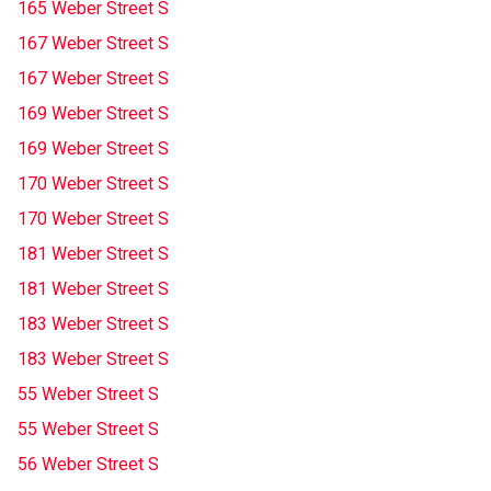
165 Weber Street S
167 Weber Street S
167 Weber Street S
169 Weber Street S
169 Weber Street S
170 Weber Street S
170 Weber Street S
181 Weber Street S
181 Weber Street S
183 Weber Street S
183 Weber Street S
55 Weber Street S
55 Weber Street S
56 Weber Street S