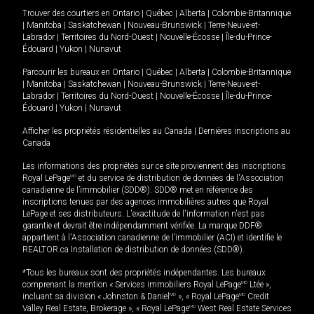
Trouver des courtiers en
Ontario
|
Québec
|
Alberta
|
Colombie-Britannique
|
Manitoba
|
Saskatchewan
|
Nouveau-Brunswick
|
Terre-Neuve-et-
Labrador
|
Territoires du Nord-Ouest
|
Nouvelle-Écosse
|
Île-du-Prince-
Édouard
|
Yukon
|
Nunavut
Parcourir les bureaux en
Ontario
|
Québec
|
Alberta
|
Colombie-Britannique
|
Manitoba
|
Saskatchewan
|
Nouveau-Brunswick
|
Terre-Neuve-et-
Labrador
|
Territoires du Nord-Ouest
|
Nouvelle-Écosse
|
Île-du-Prince-
Édouard
|
Yukon
|
Nunavut
Afficher les propriétés résidentielles au Canada
|
Dernières inscriptions au
Canada
Les informations des propriétés sur ce site proviennent des inscriptions
Royal LePage
MD
et du service de distribution de données de l'Association
canadienne de l’immobilier (SDD®). SDD® met en référence des
inscriptions tenues par des agences immobilières autres que Royal
LePage et ses distributeurs. L'exactitude de l'information n'est pas
garantie et devrait être indépendamment vérifiée. La marque DDF®
appartient à l'Association canadienne de l’immobilier (ACI) et identifie le
REALTOR.ca Installation de distribution de données (SDD®).
*Tous les bureaux sont des propriétés indépendantes. Les bureaux
comprenant la mention « Services immobiliers Royal LePage
MD
Ltée »,
incluant sa division « Johnston & Daniel
MD
», « Royal LePage
MD
Credit
Valley Real Estate, Brokerage », « Royal LePage
MD
West Real Estate Services