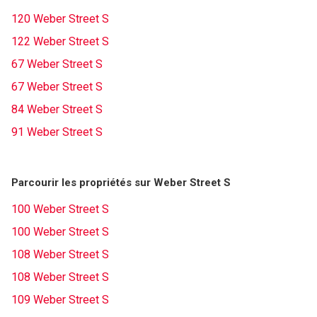
120 Weber Street S
122 Weber Street S
67 Weber Street S
67 Weber Street S
84 Weber Street S
91 Weber Street S
Parcourir les propriétés sur Weber Street S
100 Weber Street S
100 Weber Street S
108 Weber Street S
108 Weber Street S
109 Weber Street S