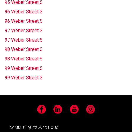
95 Weber Street S
96 Weber Street S
96 Weber Street S
97 Weber Street S
97 Weber Street S
98 Weber Street S
98 Weber Street S
99 Weber Street S
99 Weber Street S
Facebook
LinkedIn
YouTube
Instagram
COMMUNIQUEZ AVEC NOUS