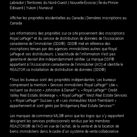
Labrador
|
Territoires du Nord-Ouest
|
Nouvelle-Écosse
|
Île-du-Prince-
Édouard
|
Yukon
|
Nunavut
Afficher les propriétés résidentielles au Canada
|
Dernières inscriptions au
Canada
Les informations des propriétés sur ce site proviennent des inscriptions
Royal LePage
MD
et du service de distribution de données de l'Association
canadienne de l’immobilier (SDD®). SDD® met en référence des
inscriptions tenues par des agences immobilières autres que Royal
LePage et ses distributeurs. L'exactitude de l'information n'est pas
garantie et devrait être indépendamment vérifiée. La marque DDF®
appartient à l'Association canadienne de l’immobilier (ACI) et identifie le
REALTOR.ca Installation de distribution de données (SDD®).
*Tous les bureaux sont des propriétés indépendantes. Les bureaux
comprenant la mention « Services immobiliers Royal LePage
MD
Ltée »,
incluant sa division « Johnston & Daniel
MD
», « Royal LePage
MD
Credit
Valley Real Estate, Brokerage », « Royal LePage
MD
West Real Estate Services
», « Royal LePage
MD
Sussex », et « Les immeubles Mont-Tremblant »
appartiennent et sont gérés par Bridgemarq Real Estate Services
MD
.
Les marques de commerce MLS® ainsi que les logos qui s'y rapportent
désignent les services professionnels rendus par les membres
REALTORS® de l'ACI en vue de l'achat, de la vente et de la location de
biens immobiliers dans le cadre d'un système de vente collaborative.