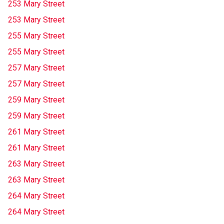
253 Mary Street
253 Mary Street
255 Mary Street
255 Mary Street
257 Mary Street
257 Mary Street
259 Mary Street
259 Mary Street
261 Mary Street
261 Mary Street
263 Mary Street
263 Mary Street
264 Mary Street
264 Mary Street