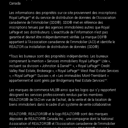
Canada
Les informations des propriétés sur ce site proviennent des inscriptions
Royal LePage
MD
et du service de distribution de données de l'Association
canadienne de l’immobilier (SDD®). SDD® met en référence des
inscriptions tenues par des agences immobilières autres que Royal
LePage et ses distributeurs. L'exactitude de l'information n'est pas
garantie et devrait être indépendamment vérifiée. La marque DDF®
appartient à l'Association canadienne de l’immobilier (ACI) et identifie le
REALTOR.ca Installation de distribution de données (SDD®).
*Tous les bureaux sont des propriétés indépendantes. Les bureaux
comprenant la mention « Services immobiliers Royal LePage
MD
Ltée »,
incluant sa division « Johnston & Daniel
MD
», « Royal LePage
MD
Credit
Valley Real Estate, Brokerage », « Royal LePage
MD
West Real Estate Services
», « Royal LePage
MD
Sussex », et « Les immeubles Mont-Tremblant »
appartiennent et sont gérés par Bridgemarq Real Estate Services
MD
.
Les marques de commerce MLS® ainsi que les logos qui s'y rapportent
désignent les services professionnels rendus par les membres
REALTORS® de l'ACI en vue de l'achat, de la vente et de la location de
biens immobiliers dans le cadre d'un système de vente collaborative.
REALTOR®, REALTORS® et le logo REALTOR® sont des marques
déposées de REALTOR® Canada Inc., une compagnie dont la National
Association of REALTORS® et l'Association canadienne de l’immobilier