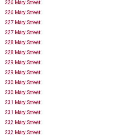
226 Mary Street
226 Mary Street
227 Mary Street
227 Mary Street
228 Mary Street
228 Mary Street
229 Mary Street
229 Mary Street
230 Mary Street
230 Mary Street
231 Mary Street
231 Mary Street
232 Mary Street
232 Mary Street