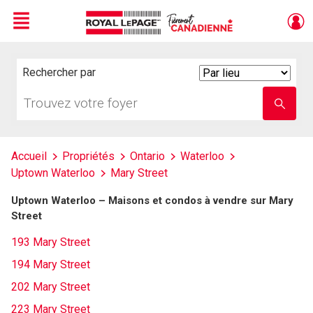
Menu
Live
En Direct
Rechercher par
Search
By
Trouvez
Entrez
votre
le
foyer
nom
de
l'école
Accueil
Propriétés
Ontario
Waterloo
Uptown Waterloo
Mary Street
Uptown Waterloo – Maisons et condos à vendre sur Mary
Street
193 Mary Street
194 Mary Street
202 Mary Street
223 Mary Street