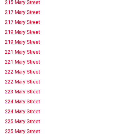
215 Mary Street
217 Mary Street
217 Mary Street
219 Mary Street
219 Mary Street
221 Mary Street
221 Mary Street
222 Mary Street
222 Mary Street
223 Mary Street
224 Mary Street
224 Mary Street
225 Mary Street
225 Mary Street