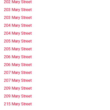
202 Mary Street
203 Mary Street
203 Mary Street
204 Mary Street
204 Mary Street
205 Mary Street
205 Mary Street
206 Mary Street
206 Mary Street
207 Mary Street
207 Mary Street
209 Mary Street
209 Mary Street
215 Mary Street