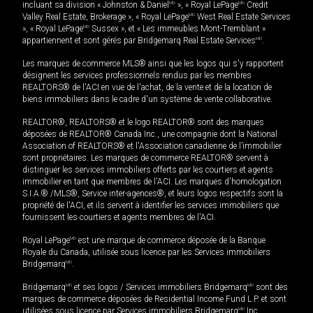
incluant sa division « Johnston & Daniel
MD
», « Royal LePage
MD
Credit
Valley Real Estate, Brokerage », « Royal LePage
MD
West Real Estate Services
», « Royal LePage
MD
Sussex », et « Les immeubles Mont-Tremblant »
appartiennent et sont gérés par Bridgemarq Real Estate Services
MD
.
Les marques de commerce MLS® ainsi que les logos qui s'y rapportent
désignent les services professionnels rendus par les membres
REALTORS® de l'ACI en vue de l'achat, de la vente et de la location de
biens immobiliers dans le cadre d'un système de vente collaborative.
REALTOR®, REALTORS® et le logo REALTOR® sont des marques
déposées de REALTOR® Canada Inc., une compagnie dont la National
Association of REALTORS® et l'Association canadienne de l’immobilier
sont propriétaires. Les marques de commerce REALTOR® servent à
distinguer les services immobiliers offerts par les courtiers et agents
immobilier en tant que membres de l'ACI. Les marques d'homologation
S.I.A.® /MLS®, Service inter-agences®, et leurs logos respectifs sont la
propriété de l'ACI, et ils servent à identifier les services immobiliers que
fournissent les courtiers et agents membres de l'ACI.
Royal LePage
MD
est une marque de commerce déposée de la Banque
Royale du Canada, utilisée sous licence par les Services immobiliers
Bridgemarq
MD
.
Bridgemarq
MD
et ses logos / Services immobiliers Bridgemarq
MD
sont des
marques de commerce déposées de Residential Income Fund L.P. et sont
utilisées sous licence par Services immobiliers Bridgemarq
MD
Inc.