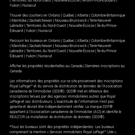
|
Territoires du Nord-Ouest
|
Nouvelle-Écosse
|
Île-du-Prince-Édouard
|
Yukon
|
Nunavut
.
Trouver des courtiers en
Ontario
|
Québec
|
Alberta
|
Colombie-Britannique
|
Manitoba
|
Saskatchewan
|
Nouveau-Brunswick
|
Terre-Neuve-et-
Labrador
|
Territoires du Nord-Ouest
|
Nouvelle-Écosse
|
Île-du-Prince-
Édouard
|
Yukon
|
Nunavut
Parcourir les bureaux en
Ontario
|
Québec
|
Alberta
|
Colombie-Britannique
|
Manitoba
|
Saskatchewan
|
Nouveau-Brunswick
|
Terre-Neuve-et-
Labrador
|
Territoires du Nord-Ouest
|
Nouvelle-Écosse
|
Île-du-Prince-
Édouard
|
Yukon
|
Nunavut
Afficher les propriétés résidentielles au Canada
|
Dernières inscriptions au
Canada
Les informations des propriétés sur ce site proviennent des inscriptions
Royal LePage
MD
et du service de distribution de données de l'Association
canadienne de l’immobilier (SDD®). SDD® met en référence des
inscriptions tenues par des agences immobilières autres que Royal
LePage et ses distributeurs. L'exactitude de l'information n'est pas
garantie et devrait être indépendamment vérifiée. La marque DDF®
appartient à l'Association canadienne de l’immobilier (ACI) et identifie le
REALTOR.ca Installation de distribution de données (SDD®).
*Tous les bureaux sont des propriétés indépendantes. Les bureaux
comprenant la mention « Services immobiliers Royal LePage
MD
Ltée »,