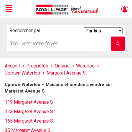
Menu
Live
En Direct
Rechercher par
Search
By
Trouvez
Entrez
votre
le
foyer
nom
de
l'école
Accueil
Propriétés
Ontario
Waterloo
Uptown Waterloo
Margaret Avenue S
Uptown Waterloo – Maisons et condos à vendre sur
Margaret Avenue S
119 Margaret Avenue S
133 Margaret Avenue S
165 Margaret Avenue S
35 Margaret Avenue S