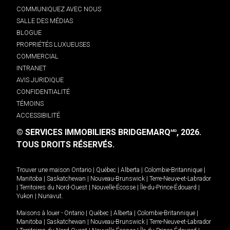
COMMUNIQUEZ AVEC NOUS
SALLE DES MÉDIAS
BLOGUE
PROPRIÉTÉS LUXUEUSES
COMMERCIAL
INTRANET
AVIS JURIDIQUE
CONFIDENTIALITÉ
TÉMOINS
ACCESSIBILITÉ
© SERVICES IMMOBILIERS BRIDGEMARQ
, 2026.
MD
TOUS DROITS RÉSERVÉS.
Trouver une maison
Ontario
|
Québec
|
Alberta
|
Colombie-Britannique
|
Manitoba
|
Saskatchewan
|
Nouveau-Brunswick
|
Terre-Neuve-et-Labrador
|
Territoires du Nord-Ouest
|
Nouvelle-Écosse
|
Île-du-Prince-Édouard
|
Yukon
|
Nunavut
.
Maisons à louer -
Ontario
|
Québec
|
Alberta
|
Colombie-Britannique
|
Manitoba
|
Saskatchewan
|
Nouveau-Brunswick
|
Terre-Neuve-et-Labrador