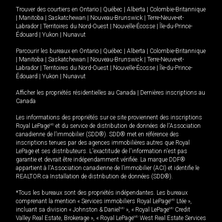
Trouver des courtiers en
Ontario
|
Québec
|
Alberta
|
Colombie-Britannique
|
Manitoba
|
Saskatchewan
|
Nouveau-Brunswick
|
Terre-Neuve-et-
Labrador
|
Territoires du Nord-Ouest
|
Nouvelle-Écosse
|
Île-du-Prince-
Édouard
|
Yukon
|
Nunavut
Parcourir les bureaux en
Ontario
|
Québec
|
Alberta
|
Colombie-Britannique
|
Manitoba
|
Saskatchewan
|
Nouveau-Brunswick
|
Terre-Neuve-et-
Labrador
|
Territoires du Nord-Ouest
|
Nouvelle-Écosse
|
Île-du-Prince-
Édouard
|
Yukon
|
Nunavut
Afficher les propriétés résidentielles au Canada
|
Dernières inscriptions au
Canada
Les informations des propriétés sur ce site proviennent des inscriptions
Royal LePage
MD
et du service de distribution de données de l'Association
canadienne de l’immobilier (SDD®). SDD® met en référence des
inscriptions tenues par des agences immobilières autres que Royal
LePage et ses distributeurs. L'exactitude de l'information n'est pas
garantie et devrait être indépendamment vérifiée. La marque DDF®
appartient à l'Association canadienne de l’immobilier (ACI) et identifie le
REALTOR.ca Installation de distribution de données (SDD®).
*Tous les bureaux sont des propriétés indépendantes. Les bureaux
comprenant la mention « Services immobiliers Royal LePage
MD
Ltée »,
incluant sa division « Johnston & Daniel
MD
», « Royal LePage
MD
Credit
Valley Real Estate, Brokerage », « Royal LePage
MD
West Real Estate Services