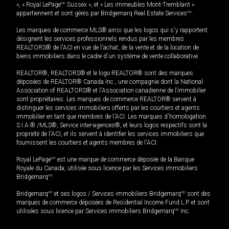
», « Royal LePage
MD
Sussex », et « Les immeubles Mont-Tremblant »
appartiennent et sont gérés par Bridgemarq Real Estate Services
MD
.
Les marques de commerce MLS® ainsi que les logos qui s'y rapportent
désignent les services professionnels rendus par les membres
REALTORS® de l'ACI en vue de l'achat, de la vente et de la location de
biens immobiliers dans le cadre d'un système de vente collaborative.
REALTOR®, REALTORS® et le logo REALTOR® sont des marques
déposées de REALTOR® Canada Inc., une compagnie dont la National
Association of REALTORS® et l'Association canadienne de l’immobilier
sont propriétaires. Les marques de commerce REALTOR® servent à
distinguer les services immobiliers offerts par les courtiers et agents
immobilier en tant que membres de l'ACI. Les marques d'homologation
S.I.A.® /MLS®, Service inter-agences®, et leurs logos respectifs sont la
propriété de l'ACI, et ils servent à identifier les services immobiliers que
fournissent les courtiers et agents membres de l'ACI.
Royal LePage
MD
est une marque de commerce déposée de la Banque
Royale du Canada, utilisée sous licence par les Services immobiliers
Bridgemarq
MD
.
Bridgemarq
MD
et ses logos / Services immobiliers Bridgemarq
MD
sont des
marques de commerce déposées de Residential Income Fund L.P. et sont
utilisées sous licence par Services immobiliers Bridgemarq
MD
Inc.