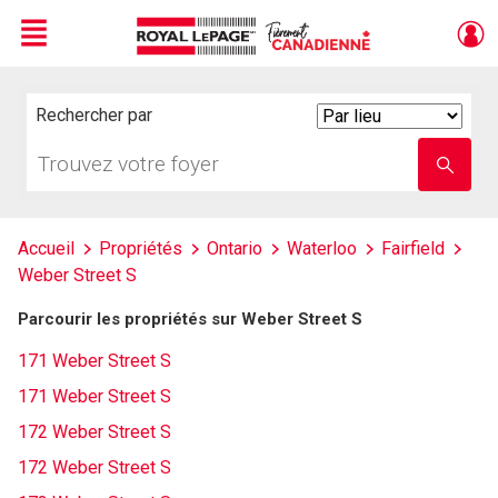
Menu
Live
En Direct
Rechercher par
Search
By
Trouvez
Entrez
votre
le
foyer
nom
de
l'école
Accueil
Propriétés
Ontario
Waterloo
Fairfield
Weber Street S
Parcourir les propriétés sur Weber Street S
171 Weber Street S
171 Weber Street S
172 Weber Street S
172 Weber Street S