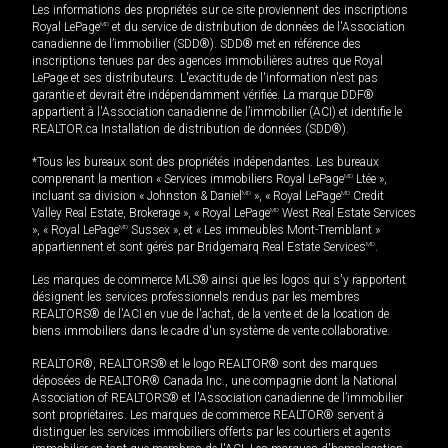
Les informations des propriétés sur ce site proviennent des inscriptions
Royal LePage
MD
et du service de distribution de données de l'Association
canadienne de l’immobilier (SDD®). SDD® met en référence des
inscriptions tenues par des agences immobilières autres que Royal
LePage et ses distributeurs. L'exactitude de l'information n'est pas
garantie et devrait être indépendamment vérifiée. La marque DDF®
appartient à l'Association canadienne de l’immobilier (ACI) et identifie le
REALTOR.ca Installation de distribution de données (SDD®).
*Tous les bureaux sont des propriétés indépendantes. Les bureaux
comprenant la mention « Services immobiliers Royal LePage
MD
Ltée »,
incluant sa division « Johnston & Daniel
MD
», « Royal LePage
MD
Credit
Valley Real Estate, Brokerage », « Royal LePage
MD
West Real Estate Services
», « Royal LePage
MD
Sussex », et « Les immeubles Mont-Tremblant »
appartiennent et sont gérés par Bridgemarq Real Estate Services
MD
.
Les marques de commerce MLS® ainsi que les logos qui s'y rapportent
désignent les services professionnels rendus par les membres
REALTORS® de l'ACI en vue de l'achat, de la vente et de la location de
biens immobiliers dans le cadre d'un système de vente collaborative.
REALTOR®, REALTORS® et le logo REALTOR® sont des marques
déposées de REALTOR® Canada Inc., une compagnie dont la National
Association of REALTORS® et l'Association canadienne de l’immobilier
sont propriétaires. Les marques de commerce REALTOR® servent à
distinguer les services immobiliers offerts par les courtiers et agents