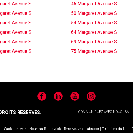
garet Avenue S
45 Margaret Avenue S
garet Avenue S
50 Margaret Avenue S
garet Avenue S
54 Margaret Avenue S
garet Avenue S
64 Margaret Avenue S
garet Avenue S
69 Margaret Avenue S
garet Avenue S
75 Margaret Avenue S
Facebook
LinkedIn
YouTube
Instagram
ROITS RÉSERVÉS.
COMMUNIQUEZ AVEC NOUS
SALL
a
|
Saskatchewan
|
Nouveau-Brunswick
|
Terre-Neuve-et-Labrador
|
Territoires du Nord