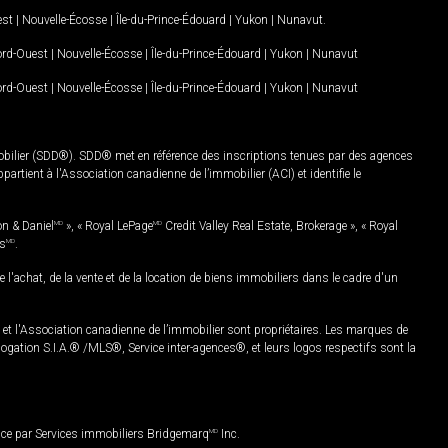
est
|
Nouvelle-Écosse
|
Île-du-Prince-Édouard
|
Yukon
|
Nunavut
.
Nord-Ouest
|
Nouvelle-Écosse
|
Île-du-Prince-Édouard
|
Yukon
|
Nunavut
Nord-Ouest
|
Nouvelle-Écosse
|
Île-du-Prince-Édouard
|
Yukon
|
Nunavut
mobilier (SDD®). SDD® met en référence des inscriptions tenues par des agences
rtient à l'Association canadienne de l’immobilier (ACI) et identifie le
on & Daniel
MD
», « Royal LePage
MD
Credit Valley Real Estate, Brokerage », « Royal
es
MD
.
chat, de la vente et de la location de biens immobiliers dans le cadre d'un
Association canadienne de l’immobilier sont propriétaires. Les marques de
ation S.I.A.® /MLS®, Service inter-agences®, et leurs logos respectifs sont la
nce par Services immobiliers Bridgemarq
MD
Inc.