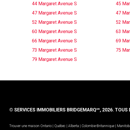
44 Margaret Avenue S
45 Mar
47 Margaret Avenue S
47 Mar
52 Margaret Avenue S
52 Mar
60 Margaret Avenue S
63 Mar
66 Margaret Avenue S
69 Mar
73 Margaret Avenue S
75 Mar
79 Margaret Avenue S
© SERVICES IMMOBILIERS BRIDGEMARQ
, 2026.
TOUS D
MD
Trouver une maison
Ontario
|
Québec
|
Alberta
|
Colombie-Britannique
|
Manitob