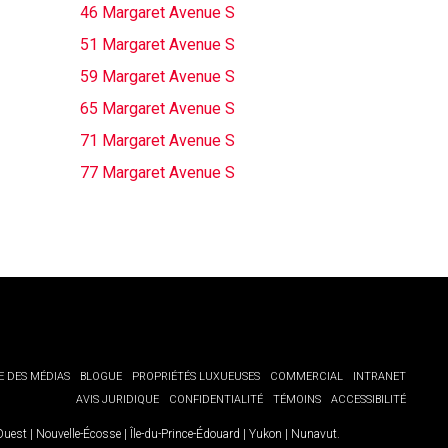
46 Margaret Avenue S
51 Margaret Avenue S
59 Margaret Avenue S
65 Margaret Avenue S
71 Margaret Avenue S
77 Margaret Avenue S
E DES MÉDIAS
BLOGUE
PROPRIÉTÉS LUXUEUSES
COMMERCIAL
INTRANET
AVIS JURIDIQUE
CONFIDENTIALITÉ
TÉMOINS
ACCESSIBILITÉ
-Ouest
|
Nouvelle-Écosse
|
Île-du-Prince-Édouard
|
Yukon
|
Nunavut
.