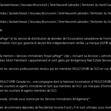
Saskatchewan
|
Nouveau-Brunswick
|
Terre-Neuve-et-Labrador
|
Territoires du Nord-Ou
itoba
|
Saskatchewan
|
Nouveau-Brunswick
|
Terre-Neuve-et-Labrador
|
Territoires du 
itoba
|
Saskatchewan
|
Nouveau-Brunswick
|
Terre-Neuve-et-Labrador
|
Territoires du 
da
LePage
MD
et du service de distribution de données de l'Association canadienne de l’im
rmation n'est pas garantie et devrait être indépendamment vérifiée. La marque DDF® appa
la mention « Services immobiliers Royal LePage
MD
Ltée », incluant sa division « Johnst
bles Mont-Tremblant » appartiennent et sont gérés par Bridgemarq Real Estate Servic
 les services professionnels rendus par les membres REALTORS® de l'ACI en vue de l'a
TOR® Canada Inc., une compagnie dont la National Association of REALTORS® et l'
s courtiers et agents immobilier en tant que membres de l'ACI. Les marques d'homolog
ssent les courtiers et agents membres de l'ACI.
da, utilisée sous licence par les Services immobiliers Bridgemarq
MD
.
s de commerce déposées de Residential Income Fund L.P. et sont utilisées sous lice