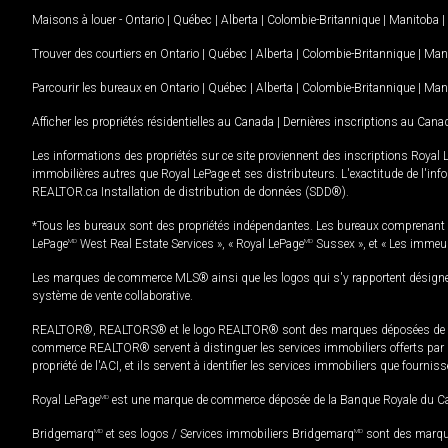
Maisons à louer -
Ontario
|
Québec
|
Alberta
|
Colombie-Britannique
|
Manitoba
|
Trouver des courtiers en
Ontario
|
Québec
|
Alberta
|
Colombie-Britannique
|
Man
Parcourir les bureaux en
Ontario
|
Québec
|
Alberta
|
Colombie-Britannique
|
Man
Afficher les propriétés résidentielles au Canada
|
Dernières inscriptions au Cana
Les informations des propriétés sur ce site proviennent des inscriptions Royal 
immobilières autres que Royal LePage et ses distributeurs. L'exactitude de l'info
REALTOR.ca Installation de distribution de données (SDD®).
*Tous les bureaux sont des propriétés indépendantes. Les bureaux comprenant 
LePage
MD
West Real Estate Services », « Royal LePage
MD
Sussex », et « Les immeu
Les marques de commerce MLS® ainsi que les logos qui s'y rapportent désignent
système de vente collaborative.
REALTOR®, REALTORS® et le logo REALTOR® sont des marques déposées de REAL
commerce REALTOR® servent à distinguer les services immobiliers offerts par le
propriété de l'ACI, et ils servent à identifier les services immobiliers que fourni
Royal LePage
MD
est une marque de commerce déposée de la Banque Royale du Cana
Bridgemarq
MD
et ses logos / Services immobiliers Bridgemarq
MD
sont des marque