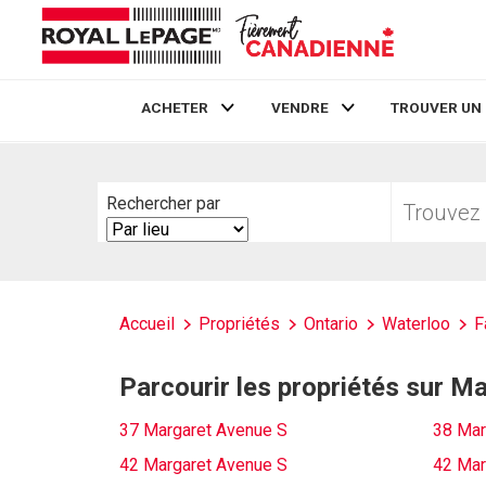
ACHETER
VENDRE
TROUVER UN
Live
En Direct
Trouvez
Rechercher par
votre
Search
foyer
By
Accueil
Propriétés
Ontario
Waterloo
F
Parcourir les propriétés sur M
37 Margaret Avenue S
38 Mar
42 Margaret Avenue S
42 Mar