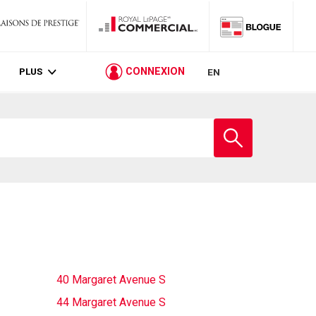
PLUS
CONNEXION
EN
Entrez
le
nom
de
l'école
40 Margaret Avenue S
44 Margaret Avenue S