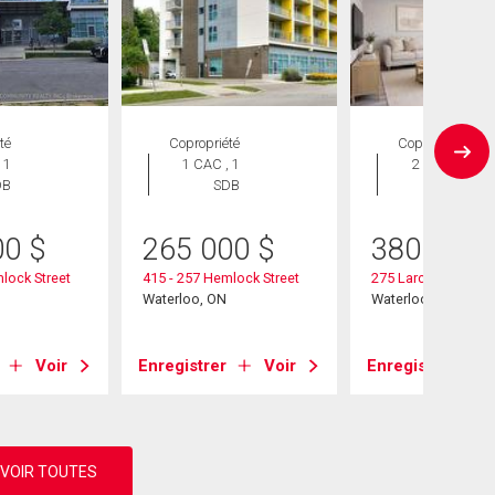
té
Copropriété
Copropriété
 1
1 CAC , 1
2 CAC , 2
DB
SDB
SDB
00
$
265 000
$
380 000
lock Street
415 - 257 Hemlock Street
275 Larch Street Un
Waterloo, ON
Waterloo, ON
Voir
Enregistrer
Voir
Enregistrer