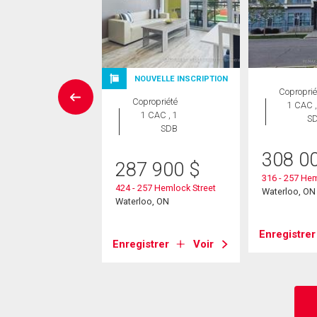
NOUVELLE INSCRIPTION
ropriété
Coproprié
Copropriété
 CAC , 1
1 CAC ,
1 CAC , 1
SDB
S
SDB
9 900
$
308 0
287 900
$
275 Larch Street
316 - 257 Hem
424 - 257 Hemlock Street
oo, ON
Waterloo, ON
Waterloo, ON
strer
Voir
Enregistrer
Enregistrer
Voir