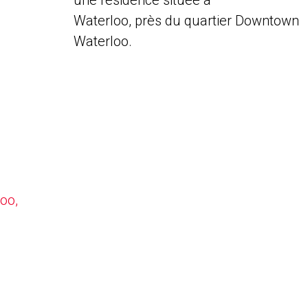
une résidence située à
Waterloo, près du quartier Downtown
Waterloo.
oo,