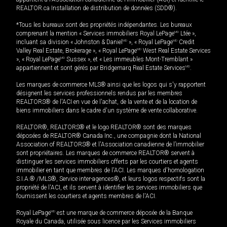
REALTOR.ca Installation de distribution de données (SDD®).
*Tous les bureaux sont des propriétés indépendantes. Les bureaux
comprenant la mention « Services immobiliers Royal LePage
MD
Ltée »,
incluant sa division « Johnston & Daniel
MD
», « Royal LePage
MD
Credit
Valley Real Estate, Brokerage », « Royal LePage
MD
West Real Estate Services
», « Royal LePage
MD
Sussex », et « Les immeubles Mont-Tremblant »
appartiennent et sont gérés par Bridgemarq Real Estate Services
MD
.
Les marques de commerce MLS® ainsi que les logos qui s'y rapportent
désignent les services professionnels rendus par les membres
REALTORS® de l'ACI en vue de l'achat, de la vente et de la location de
biens immobiliers dans le cadre d'un système de vente collaborative.
REALTOR®, REALTORS® et le logo REALTOR® sont des marques
déposées de REALTOR® Canada Inc., une compagnie dont la National
Association of REALTORS® et l'Association canadienne de l’immobilier
sont propriétaires. Les marques de commerce REALTOR® servent à
distinguer les services immobiliers offerts par les courtiers et agents
immobilier en tant que membres de l'ACI. Les marques d'homologation
S.I.A.® /MLS®, Service inter-agences®, et leurs logos respectifs sont la
propriété de l'ACI, et ils servent à identifier les services immobiliers que
fournissent les courtiers et agents membres de l'ACI.
Royal LePage
MD
est une marque de commerce déposée de la Banque
Royale du Canada, utilisée sous licence par les Services immobiliers