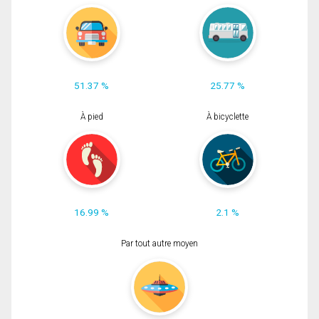
51.37 %
25.77 %
À pied
À bicyclette
16.99 %
2.1 %
Par tout autre moyen