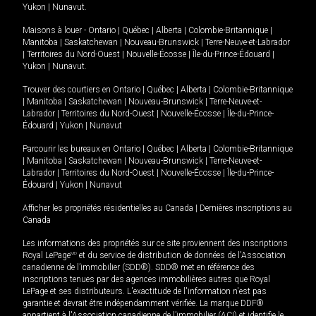
Yukon
|
Nunavut
.
Maisons à louer -
Ontario
|
Québec
|
Alberta
|
Colombie-Britannique
|
Manitoba
|
Saskatchewan
|
Nouveau-Brunswick
|
Terre-Neuve-et-Labrador
|
Territoires du Nord-Ouest
|
Nouvelle-Écosse
|
Île-du-Prince-Édouard
|
Yukon
|
Nunavut
.
Trouver des courtiers en
Ontario
|
Québec
|
Alberta
|
Colombie-Britannique
|
Manitoba
|
Saskatchewan
|
Nouveau-Brunswick
|
Terre-Neuve-et-
Labrador
|
Territoires du Nord-Ouest
|
Nouvelle-Écosse
|
Île-du-Prince-
Édouard
|
Yukon
|
Nunavut
Parcourir les bureaux en
Ontario
|
Québec
|
Alberta
|
Colombie-Britannique
|
Manitoba
|
Saskatchewan
|
Nouveau-Brunswick
|
Terre-Neuve-et-
Labrador
|
Territoires du Nord-Ouest
|
Nouvelle-Écosse
|
Île-du-Prince-
Édouard
|
Yukon
|
Nunavut
Afficher les propriétés résidentielles au Canada
|
Dernières inscriptions au
Canada
Les informations des propriétés sur ce site proviennent des inscriptions
Royal LePage
MD
et du service de distribution de données de l'Association
canadienne de l’immobilier (SDD®). SDD® met en référence des
inscriptions tenues par des agences immobilières autres que Royal
LePage et ses distributeurs. L'exactitude de l'information n'est pas
garantie et devrait être indépendamment vérifiée. La marque DDF®
appartient à l'Association canadienne de l’immobilier (ACI) et identifie le