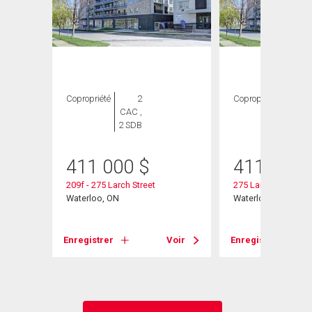
Copropriété
2
Copropriété
2
CAC ,
CAC ,
2 SDB
2 SDB
411 000
$
411 000
209f - 275 Larch Street
275 Larch Street Un
Waterloo, ON
Waterloo, ON
Voir
Enregistrer
Voir
Enregistrer