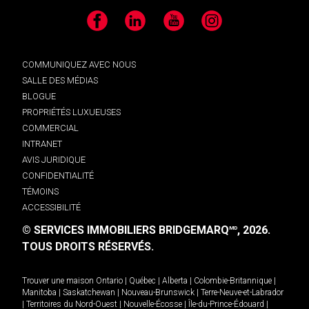
Facebook
LinkedIn
YouTube
Instagram
COMMUNIQUEZ AVEC NOUS
SALLE DES MÉDIAS
BLOGUE
PROPRIÉTÉS LUXUEUSES
COMMERCIAL
INTRANET
AVIS JURIDIQUE
CONFIDENTIALITÉ
TÉMOINS
ACCESSIBILITÉ
© SERVICES IMMOBILIERS BRIDGEMARQ
, 2026.
MD
TOUS DROITS RÉSERVÉS.
Trouver une maison
Ontario
|
Québec
|
Alberta
|
Colombie-Britannique
|
Manitoba
|
Saskatchewan
|
Nouveau-Brunswick
|
Terre-Neuve-et-Labrador
|
Territoires du Nord-Ouest
|
Nouvelle-Écosse
|
Île-du-Prince-Édouard
|