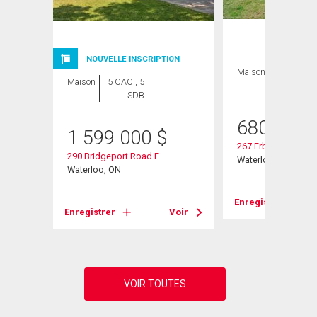
NOUVELLE INSCRIPTION
Maison
5 CAC , 3
Maison
5 CAC , 5
SDB
SDB
680 000
1 599 000
$
267 Erb Street E
290 Bridgeport Road E
Waterloo, ON
Waterloo, ON
Voir
Enregistrer
Enregistrer
Voir