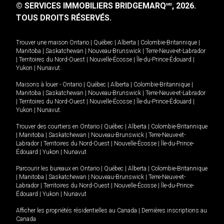
© SERVICES IMMOBILIERS BRIDGEMARQ
, 2026.
MD
TOUS DROITS RÉSERVÉS.
Trouver une maison
Ontario
|
Québec
|
Alberta
|
Colombie-Britannique
|
Manitoba
|
Saskatchewan
|
Nouveau-Brunswick
|
Terre-Neuve-et-Labrador
|
Territoires du Nord-Ouest
|
Nouvelle-Écosse
|
Île-du-Prince-Édouard
|
Yukon
|
Nunavut
.
Maisons à louer -
Ontario
|
Québec
|
Alberta
|
Colombie-Britannique
|
Manitoba
|
Saskatchewan
|
Nouveau-Brunswick
|
Terre-Neuve-et-Labrador
|
Territoires du Nord-Ouest
|
Nouvelle-Écosse
|
Île-du-Prince-Édouard
|
Yukon
|
Nunavut
.
Trouver des courtiers en
Ontario
|
Québec
|
Alberta
|
Colombie-Britannique
|
Manitoba
|
Saskatchewan
|
Nouveau-Brunswick
|
Terre-Neuve-et-
Labrador
|
Territoires du Nord-Ouest
|
Nouvelle-Écosse
|
Île-du-Prince-
Édouard
|
Yukon
|
Nunavut
Parcourir les bureaux en
Ontario
|
Québec
|
Alberta
|
Colombie-Britannique
|
Manitoba
|
Saskatchewan
|
Nouveau-Brunswick
|
Terre-Neuve-et-
Labrador
|
Territoires du Nord-Ouest
|
Nouvelle-Écosse
|
Île-du-Prince-
Édouard
|
Yukon
|
Nunavut
Afficher les propriétés résidentielles au Canada
|
Dernières inscriptions au
Canada