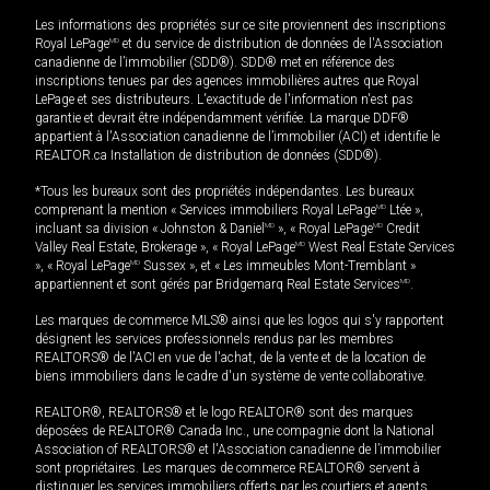
Les informations des propriétés sur ce site proviennent des inscriptions
Royal LePage
MD
et du service de distribution de données de l'Association
canadienne de l’immobilier (SDD®). SDD® met en référence des
inscriptions tenues par des agences immobilières autres que Royal
LePage et ses distributeurs. L'exactitude de l'information n'est pas
garantie et devrait être indépendamment vérifiée. La marque DDF®
appartient à l'Association canadienne de l’immobilier (ACI) et identifie le
REALTOR.ca Installation de distribution de données (SDD®).
*Tous les bureaux sont des propriétés indépendantes. Les bureaux
comprenant la mention « Services immobiliers Royal LePage
MD
Ltée »,
incluant sa division « Johnston & Daniel
MD
», « Royal LePage
MD
Credit
Valley Real Estate, Brokerage », « Royal LePage
MD
West Real Estate Services
», « Royal LePage
MD
Sussex », et « Les immeubles Mont-Tremblant »
appartiennent et sont gérés par Bridgemarq Real Estate Services
MD
.
Les marques de commerce MLS® ainsi que les logos qui s'y rapportent
désignent les services professionnels rendus par les membres
REALTORS® de l'ACI en vue de l'achat, de la vente et de la location de
biens immobiliers dans le cadre d'un système de vente collaborative.
REALTOR®, REALTORS® et le logo REALTOR® sont des marques
déposées de REALTOR® Canada Inc., une compagnie dont la National
Association of REALTORS® et l'Association canadienne de l’immobilier
sont propriétaires. Les marques de commerce REALTOR® servent à
distinguer les services immobiliers offerts par les courtiers et agents