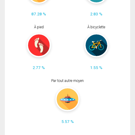
87.28 %
2.83 %
À pied
À bicyclette
2.77 %
1.55 %
Par tout autre moyen
5.57 %