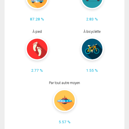
87.28 %
2.83 %
À pied
À bicyclette
2.77 %
1.55 %
Par tout autre moyen
5.57 %