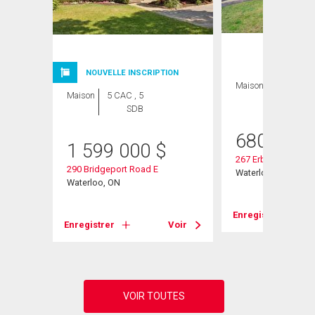
NOUVELLE INSCRIPTION
Maison
5 CAC , 3
Maison
5 CAC , 5
SDB
SDB
680 000
1 599 000
$
267 Erb Street E
290 Bridgeport Road E
Waterloo, ON
Waterloo, ON
Voir
Enregistrer
Enregistrer
Voir