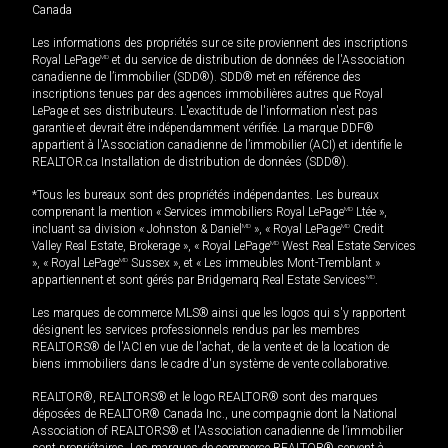
Canada
Les informations des propriétés sur ce site proviennent des inscriptions
Royal LePage
MD
et du service de distribution de données de l'Association
canadienne de l’immobilier (SDD®). SDD® met en référence des
inscriptions tenues par des agences immobilières autres que Royal
LePage et ses distributeurs. L'exactitude de l'information n'est pas
garantie et devrait être indépendamment vérifiée. La marque DDF®
appartient à l'Association canadienne de l’immobilier (ACI) et identifie le
REALTOR.ca Installation de distribution de données (SDD®).
*Tous les bureaux sont des propriétés indépendantes. Les bureaux
comprenant la mention « Services immobiliers Royal LePage
MD
Ltée »,
incluant sa division « Johnston & Daniel
MD
», « Royal LePage
MD
Credit
Valley Real Estate, Brokerage », « Royal LePage
MD
West Real Estate Services
», « Royal LePage
MD
Sussex », et « Les immeubles Mont-Tremblant »
appartiennent et sont gérés par Bridgemarq Real Estate Services
MD
.
Les marques de commerce MLS® ainsi que les logos qui s'y rapportent
désignent les services professionnels rendus par les membres
REALTORS® de l'ACI en vue de l'achat, de la vente et de la location de
biens immobiliers dans le cadre d'un système de vente collaborative.
REALTOR®, REALTORS® et le logo REALTOR® sont des marques
déposées de REALTOR® Canada Inc., une compagnie dont la National
Association of REALTORS® et l'Association canadienne de l’immobilier
sont propriétaires. Les marques de commerce REALTOR® servent à