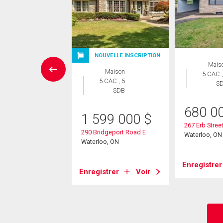
SITE LIBRE
NOUVELLE INSCRIPTION
Mais
Maison
Maison
5 CAC ,
 CAC , 2
5 CAC , 5
S
SDB
SDB
680 0
0 000
$
1 599 000
$
267 Erb Street
r Street S
290 Bridgeport Road E
Waterloo, ON
oo, ON
Waterloo, ON
Enregistrer
strer
Voir
Enregistrer
Voir