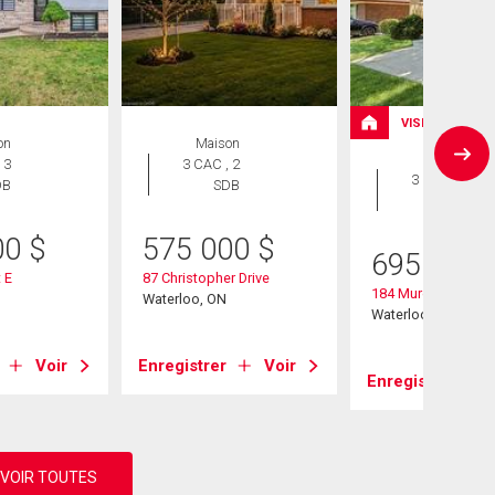
VISITE LIBRE
on
Maison
Maison
 3
3 CAC , 2
3 CAC , 2
DB
SDB
SDB
00
$
575 000
$
695 500
 E
87 Christopher Drive
184 Murdock Aven
Waterloo, ON
Waterloo, ON
Voir
Enregistrer
Voir
Enregistrer