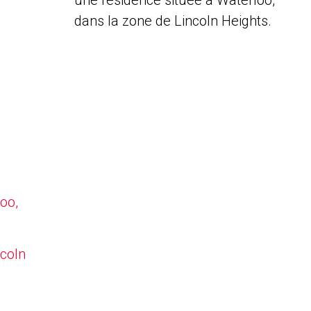
une résidence située à Waterloo,
dans la zone de Lincoln Heights.
oo,
ncoln