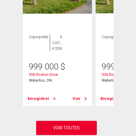
Copropriété
4
Copropriété
4
CAC ,
CAC ,
4 SDB
4 SDB
999 000
$
999 000
306 Roxton Drive
306 Roxton Drive
Waterloo, ON
Waterloo, ON
Voir
Enregistrer
Voir
Enregistrer