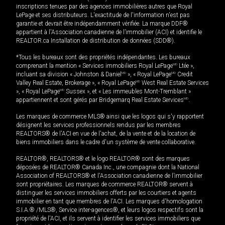
inscriptions tenues par des agences immobilières autres que Royal
LePage et ses distributeurs. L'exactitude de l'information n'est pas
garantie et devrait être indépendamment vérifiée. La marque DDF®
appartient à l'Association canadienne de l’immobilier (ACI) et identifie le
REALTOR.ca Installation de distribution de données (SDD®).
*Tous les bureaux sont des propriétés indépendantes. Les bureaux
comprenant la mention « Services immobiliers Royal LePage
MD
Ltée »,
incluant sa division « Johnston & Daniel
MD
», « Royal LePage
MD
Credit
Valley Real Estate, Brokerage », « Royal LePage
MD
West Real Estate Services
», « Royal LePage
MD
Sussex », et « Les immeubles Mont-Tremblant »
appartiennent et sont gérés par Bridgemarq Real Estate Services
MD
.
Les marques de commerce MLS® ainsi que les logos qui s'y rapportent
désignent les services professionnels rendus par les membres
REALTORS® de l'ACI en vue de l'achat, de la vente et de la location de
biens immobiliers dans le cadre d'un système de vente collaborative.
REALTOR®, REALTORS® et le logo REALTOR® sont des marques
déposées de REALTOR® Canada Inc., une compagnie dont la National
Association of REALTORS® et l'Association canadienne de l’immobilier
sont propriétaires. Les marques de commerce REALTOR® servent à
distinguer les services immobiliers offerts par les courtiers et agents
immobilier en tant que membres de l'ACI. Les marques d'homologation
S.I.A.® /MLS®, Service inter-agences®, et leurs logos respectifs sont la
propriété de l'ACI, et ils servent à identifier les services immobiliers que