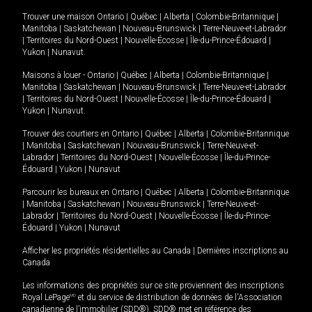
Trouver une maison
Ontario
|
Québec
|
Alberta
|
Colombie-Britannique
|
Manitoba
|
Saskatchewan
|
Nouveau-Brunswick
|
Terre-Neuve-et-Labrador
|
Territoires du Nord-Ouest
|
Nouvelle-Écosse
|
Île-du-Prince-Édouard
|
Yukon
|
Nunavut
.
Maisons à louer -
Ontario
|
Québec
|
Alberta
|
Colombie-Britannique
|
Manitoba
|
Saskatchewan
|
Nouveau-Brunswick
|
Terre-Neuve-et-Labrador
|
Territoires du Nord-Ouest
|
Nouvelle-Écosse
|
Île-du-Prince-Édouard
|
Yukon
|
Nunavut
.
Trouver des courtiers en
Ontario
|
Québec
|
Alberta
|
Colombie-Britannique
|
Manitoba
|
Saskatchewan
|
Nouveau-Brunswick
|
Terre-Neuve-et-
Labrador
|
Territoires du Nord-Ouest
|
Nouvelle-Écosse
|
Île-du-Prince-
Édouard
|
Yukon
|
Nunavut
Parcourir les bureaux en
Ontario
|
Québec
|
Alberta
|
Colombie-Britannique
|
Manitoba
|
Saskatchewan
|
Nouveau-Brunswick
|
Terre-Neuve-et-
Labrador
|
Territoires du Nord-Ouest
|
Nouvelle-Écosse
|
Île-du-Prince-
Édouard
|
Yukon
|
Nunavut
Afficher les propriétés résidentielles au Canada
|
Dernières inscriptions au
Canada
Les informations des propriétés sur ce site proviennent des inscriptions
Royal LePage
MD
et du service de distribution de données de l'Association
canadienne de l’immobilier (SDD®). SDD® met en référence des