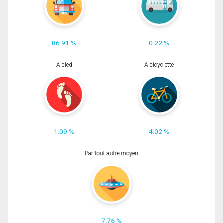
86.91 %
0.22 %
À pied
À bicyclette
1.09 %
4.02 %
Par tout autre moyen
7.76 %