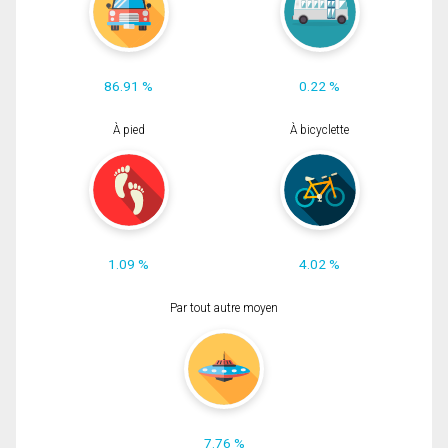
86.91 %
0.22 %
À pied
À bicyclette
1.09 %
4.02 %
Par tout autre moyen
7.76 %