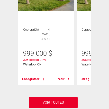
Copropriété
4
Copropriété
4
CAC ,
CAC ,
4 SDB
4 SDB
999 000
$
999 000
306 Roxton Drive
306 Roxton Drive
Waterloo, ON
Waterloo, ON
Voir
Enregistrer
Voir
Enregistrer