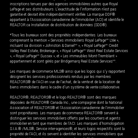
inscriptions tenues par des agences immobilières autres que Royal
LePage et ses distributeurs. L'exactitude de l'information n'est pas
garantie et devrait être indépendamment vérifiée. La marque DDF®
appartient à l'Association canadienne de l’immobilier (ACI) et identifie le
REALTOR.ca Installation de distribution de données (SDD®).
*Tous les bureaux sont des propriétés indépendantes. Les bureaux
comprenant la mention « Services immobiliers Royal LePage
MD
Ltée »,
incluant sa division « Johnston & Daniel
MD
», « Royal LePage
MD
Credit
Valley Real Estate, Brokerage », « Royal LePage
MD
West Real Estate Services
», « Royal LePage
MD
Sussex », et « Les immeubles Mont-Tremblant »
appartiennent et sont gérés par Bridgemarq Real Estate Services
MD
.
Les marques de commerce MLS® ainsi que les logos qui s'y rapportent
désignent les services professionnels rendus par les membres
REALTORS® de l'ACI en vue de l'achat, de la vente et de la location de
biens immobiliers dans le cadre d'un système de vente collaborative.
REALTOR®, REALTORS® et le logo REALTOR® sont des marques
déposées de REALTOR® Canada Inc., une compagnie dont la National
Association of REALTORS® et l'Association canadienne de l’immobilier
sont propriétaires. Les marques de commerce REALTOR® servent à
distinguer les services immobiliers offerts par les courtiers et agents
immobilier en tant que membres de l'ACI. Les marques d'homologation
S.I.A.® /MLS®, Service inter-agences®, et leurs logos respectifs sont la
propriété de l'ACI, et ils servent à identifier les services immobiliers que