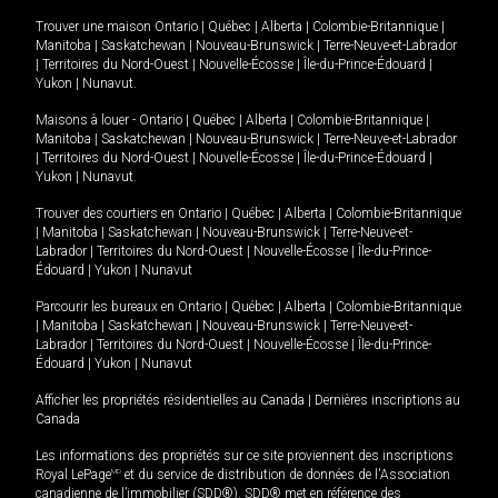
Trouver une maison
Ontario
|
Québec
|
Alberta
|
Colombie-Britannique
|
Manitoba
|
Saskatchewan
|
Nouveau-Brunswick
|
Terre-Neuve-et-Labrador
|
Territoires du Nord-Ouest
|
Nouvelle-Écosse
|
Île-du-Prince-Édouard
|
Yukon
|
Nunavut
.
Maisons à louer -
Ontario
|
Québec
|
Alberta
|
Colombie-Britannique
|
Manitoba
|
Saskatchewan
|
Nouveau-Brunswick
|
Terre-Neuve-et-Labrador
|
Territoires du Nord-Ouest
|
Nouvelle-Écosse
|
Île-du-Prince-Édouard
|
Yukon
|
Nunavut
.
Trouver des courtiers en
Ontario
|
Québec
|
Alberta
|
Colombie-Britannique
|
Manitoba
|
Saskatchewan
|
Nouveau-Brunswick
|
Terre-Neuve-et-
Labrador
|
Territoires du Nord-Ouest
|
Nouvelle-Écosse
|
Île-du-Prince-
Édouard
|
Yukon
|
Nunavut
Parcourir les bureaux en
Ontario
|
Québec
|
Alberta
|
Colombie-Britannique
|
Manitoba
|
Saskatchewan
|
Nouveau-Brunswick
|
Terre-Neuve-et-
Labrador
|
Territoires du Nord-Ouest
|
Nouvelle-Écosse
|
Île-du-Prince-
Édouard
|
Yukon
|
Nunavut
Afficher les propriétés résidentielles au Canada
|
Dernières inscriptions au
Canada
Les informations des propriétés sur ce site proviennent des inscriptions
Royal LePage
MD
et du service de distribution de données de l'Association
canadienne de l’immobilier (SDD®). SDD® met en référence des