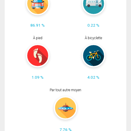
86.91 %
0.22 %
À pied
À bicyclette
1.09 %
4.02 %
Par tout autre moyen
7.76 %