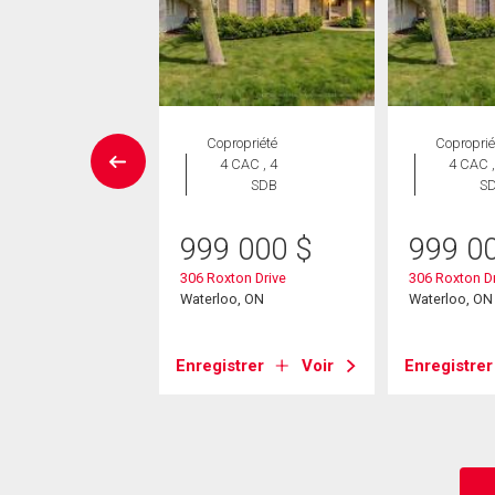
aison en
Copropriété
Coproprié
rangée
4 CAC , 4
4 CAC ,
 CAC , 3
SDB
S
SDB
999 000
$
999 0
5 000
$
306 Roxton Drive
306 Roxton Dr
echwood Drive
Waterloo, ON
Waterloo, ON
oo, ON
Enregistrer
Voir
Enregistrer
strer
Voir