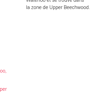
Waterloo et se trouve dans
la zone de Upper Beechwood.
oo,
pper