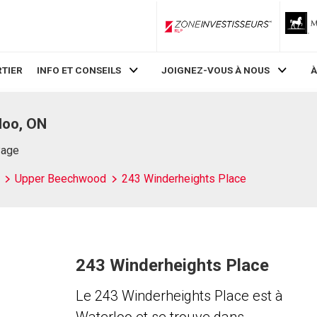
ZoneInvestisseurs RLP
TIER
INFO ET CONSEILS
JOIGNEZ-VOUS À NOUS
À
loo, ON
Page
Upper Beechwood
243 Winderheights Place
243 Winderheights Place
Le 243 Winderheights Place est à