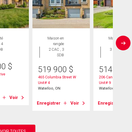
té
Maison en
Maison en
 4
rangée
rangée
DB
2 CAC , 3
3 CAC , 3
SDB
SDB
00
$
519 900
$
514 999
ive
465 Columbia Street W
206 Candlewood C
Unit# 4
Unit# 9
Waterloo, ON
Waterloo, ON
Voir
Enregistrer
Voir
Enregistrer