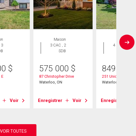
on
Maison
Maison
 3
3 CAC , 2
4 CAC , 2
DB
SDB
SDB
00
$
575 000
$
849 000
 E
87 Christopher Drive
251 Union Street E
Waterloo, ON
Waterloo, ON
Voir
Enregistrer
Voir
Enregistrer