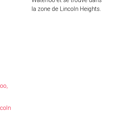
Waterloo et se trouve dans
la zone de Lincoln Heights.
oo,
ncoln