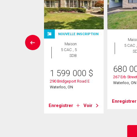
NOUVELLE INSCRIPTION
aison en
Mais
Maison
rangée
5 CAC ,
5 CAC , 5
 CAC , 3
S
SDB
SDB
680 0
9 900
$
1 599 000
$
267 Erb Street
evale Street N Unit#
290 Bridgeport Road E
Waterloo, ON
Waterloo, ON
oo, ON
Enregistrer
Enregistrer
Voir
strer
Voir