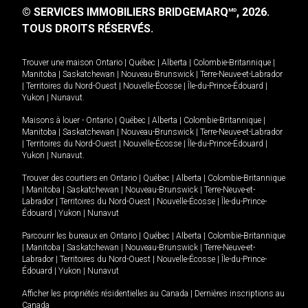
© SERVICES IMMOBILIERS BRIDGEMARQ
, 2026.
MD
TOUS DROITS RÉSERVÉS.
Trouver une maison
Ontario
|
Québec
|
Alberta
|
Colombie-Britannique
|
Manitoba
|
Saskatchewan
|
Nouveau-Brunswick
|
Terre-Neuve-et-Labrador
|
Territoires du Nord-Ouest
|
Nouvelle-Écosse
|
Île-du-Prince-Édouard
|
Yukon
|
Nunavut
.
Maisons à louer -
Ontario
|
Québec
|
Alberta
|
Colombie-Britannique
|
Manitoba
|
Saskatchewan
|
Nouveau-Brunswick
|
Terre-Neuve-et-Labrador
|
Territoires du Nord-Ouest
|
Nouvelle-Écosse
|
Île-du-Prince-Édouard
|
Yukon
|
Nunavut
.
Trouver des courtiers en
Ontario
|
Québec
|
Alberta
|
Colombie-Britannique
|
Manitoba
|
Saskatchewan
|
Nouveau-Brunswick
|
Terre-Neuve-et-
Labrador
|
Territoires du Nord-Ouest
|
Nouvelle-Écosse
|
Île-du-Prince-
Édouard
|
Yukon
|
Nunavut
Parcourir les bureaux en
Ontario
|
Québec
|
Alberta
|
Colombie-Britannique
|
Manitoba
|
Saskatchewan
|
Nouveau-Brunswick
|
Terre-Neuve-et-
Labrador
|
Territoires du Nord-Ouest
|
Nouvelle-Écosse
|
Île-du-Prince-
Édouard
|
Yukon
|
Nunavut
Afficher les propriétés résidentielles au Canada
|
Dernières inscriptions au
Canada