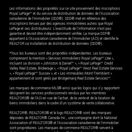
Les informations des propriétés sur ce site proviennent des inscriptions
Royal LePage
MD
et du service de distribution de données de l'Association
canadienne de l’immobilier (SDD®). SDD® met en référence des
inscriptions tenues par des agences immobilières autres que Royal
LePage et ses distributeurs. L'exactitude de l'information n'est pas
garantie et devrait être indépendamment vérifiée. La marque DDF®
appartient à l'Association canadienne de l’immobilier (ACI) et identifie le
REALTOR.ca Installation de distribution de données (SDD®).
*Tous les bureaux sont des propriétés indépendantes. Les bureaux
comprenant la mention « Services immobiliers Royal LePage
MD
Ltée »,
incluant sa division « Johnston & Daniel
MD
», « Royal LePage
MD
Credit
Valley Real Estate, Brokerage », « Royal LePage
MD
West Real Estate Services
», « Royal LePage
MD
Sussex », et « Les immeubles Mont-Tremblant »
appartiennent et sont gérés par Bridgemarq Real Estate Services
MD
.
Les marques de commerce MLS® ainsi que les logos qui s'y rapportent
désignent les services professionnels rendus par les membres
REALTORS® de l'ACI en vue de l'achat, de la vente et de la location de
biens immobiliers dans le cadre d'un système de vente collaborative.
REALTOR®, REALTORS® et le logo REALTOR® sont des marques
déposées de REALTOR® Canada Inc., une compagnie dont la National
Association of REALTORS® et l'Association canadienne de l’immobilier
sont propriétaires. Les marques de commerce REALTOR® servent à