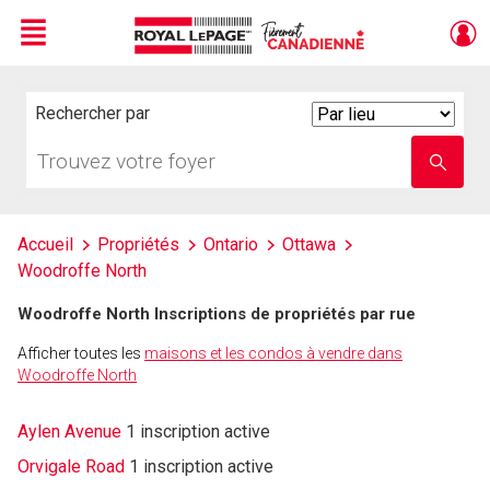
Menu
Live
En Direct
Rechercher par
Search
By
Trouvez
Entrez
votre
le
foyer
nom
de
l'école
Accueil
Propriétés
Ontario
Ottawa
Woodroffe North
Woodroffe North Inscriptions de propriétés par rue
Afficher toutes les
maisons et les condos à vendre dans
Woodroffe North
Aylen Avenue
1 inscription active
Orvigale Road
1 inscription active