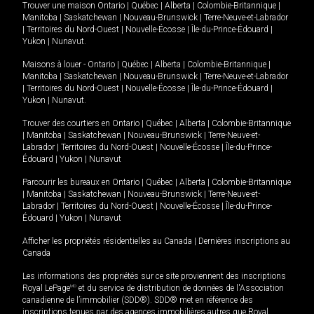
Trouver une maison
Ontario
|
Québec
|
Alberta
|
Colombie-Britannique
|
Manitoba
|
Saskatchewan
|
Nouveau-Brunswick
|
Terre-Neuve-et-Labrador
|
Territoires du Nord-Ouest
|
Nouvelle-Écosse
|
Île-du-Prince-Édouard
|
Yukon
|
Nunavut
.
Maisons à louer -
Ontario
|
Québec
|
Alberta
|
Colombie-Britannique
|
Manitoba
|
Saskatchewan
|
Nouveau-Brunswick
|
Terre-Neuve-et-Labrador
|
Territoires du Nord-Ouest
|
Nouvelle-Écosse
|
Île-du-Prince-Édouard
|
Yukon
|
Nunavut
.
Trouver des courtiers en
Ontario
|
Québec
|
Alberta
|
Colombie-Britannique
|
Manitoba
|
Saskatchewan
|
Nouveau-Brunswick
|
Terre-Neuve-et-
Labrador
|
Territoires du Nord-Ouest
|
Nouvelle-Écosse
|
Île-du-Prince-
Édouard
|
Yukon
|
Nunavut
Parcourir les bureaux en
Ontario
|
Québec
|
Alberta
|
Colombie-Britannique
|
Manitoba
|
Saskatchewan
|
Nouveau-Brunswick
|
Terre-Neuve-et-
Labrador
|
Territoires du Nord-Ouest
|
Nouvelle-Écosse
|
Île-du-Prince-
Édouard
|
Yukon
|
Nunavut
Afficher les propriétés résidentielles au Canada
|
Dernières inscriptions au
Canada
Les informations des propriétés sur ce site proviennent des inscriptions
Royal LePage
MD
et du service de distribution de données de l'Association
canadienne de l’immobilier (SDD®). SDD® met en référence des
inscriptions tenues par des agences immobilières autres que Royal