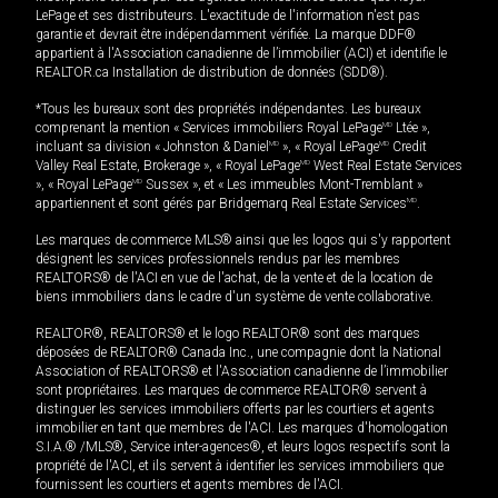
LePage et ses distributeurs. L'exactitude de l'information n'est pas
garantie et devrait être indépendamment vérifiée. La marque DDF®
appartient à l'Association canadienne de l’immobilier (ACI) et identifie le
REALTOR.ca Installation de distribution de données (SDD®).
*Tous les bureaux sont des propriétés indépendantes. Les bureaux
comprenant la mention « Services immobiliers Royal LePage
MD
Ltée »,
incluant sa division « Johnston & Daniel
MD
», « Royal LePage
MD
Credit
Valley Real Estate, Brokerage », « Royal LePage
MD
West Real Estate Services
», « Royal LePage
MD
Sussex », et « Les immeubles Mont-Tremblant »
appartiennent et sont gérés par Bridgemarq Real Estate Services
MD
.
Les marques de commerce MLS® ainsi que les logos qui s'y rapportent
désignent les services professionnels rendus par les membres
REALTORS® de l'ACI en vue de l'achat, de la vente et de la location de
biens immobiliers dans le cadre d'un système de vente collaborative.
REALTOR®, REALTORS® et le logo REALTOR® sont des marques
déposées de REALTOR® Canada Inc., une compagnie dont la National
Association of REALTORS® et l'Association canadienne de l’immobilier
sont propriétaires. Les marques de commerce REALTOR® servent à
distinguer les services immobiliers offerts par les courtiers et agents
immobilier en tant que membres de l'ACI. Les marques d'homologation
S.I.A.® /MLS®, Service inter-agences®, et leurs logos respectifs sont la
propriété de l'ACI, et ils servent à identifier les services immobiliers que
fournissent les courtiers et agents membres de l'ACI.