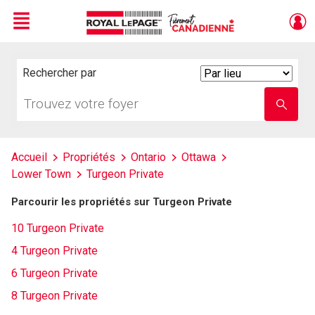
Menu
Live
En Direct
Rechercher par
Search
By
Trouvez
Entrez
votre
le
foyer
nom
de
l'école
Accueil
Propriétés
Ontario
Ottawa
Lower Town
Turgeon Private
Parcourir les propriétés sur Turgeon Private
10 Turgeon Private
4 Turgeon Private
6 Turgeon Private
8 Turgeon Private