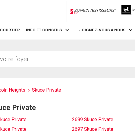
ZoneInvestisseurs RLP
 COURTIER
INFO ET CONSEILS
JOIGNEZ-VOUS À NOUS
coln Heights
Skuce Private
uce Private
kuce Private
2689 Skuce Private
kuce Private
2697 Skuce Private