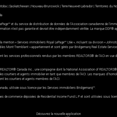
itoba
|
Saskatchewan
|
Nouveau-Brunswick
|
Terre-Neuve-et-Labrador
|
Territoires du 
da
LePage
MD
et du service de distribution de données de l'Association canadienne de l’im
rmation n'est pas garantie et devrait être indépendamment vérifiée. La marque DDF® appa
la mention « Services immobiliers Royal LePage
MD
Ltée », incluant sa division « Johnst
bles Mont-Tremblant » appartiennent et sont gérés par Bridgemarq Real Estate Servic
 les services professionnels rendus par les membres REALTORS® de l'ACI en vue de l'a
TOR® Canada Inc., une compagnie dont la National Association of REALTORS® et l'
s courtiers et agents immobilier en tant que membres de l'ACI. Les marques d'homolog
ssent les courtiers et agents membres de l'ACI.
da, utilisée sous licence par les Services immobiliers Bridgemarq
MD
.
s de commerce déposées de Residential Income Fund L.P. et sont utilisées sous lice
Découvrez la nouvelle application