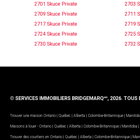
2701 Skuce Private
2703 S
2709 Skuce Private
2711 S
2717 Skuce Private
2719 S
2724 Skuce Private
2725 S
2730 Skuce Private
2732 S
© SERVICES IMMOBILIERS BRIDGEMARQ
, 2026.
TOUS D
MD
Trouver une maison
Ontario
|
Québec
|
Alberta
|
Colombie-Britannique
|
Manitob
Maisons à louer -
Ontario
|
Québec
|
Alberta
|
Colombie-Britannique
|
Manitoba
|
Trouver des courtiers en
Ontario
|
Québec
|
Alberta
|
Colombie-Britannique
|
Man