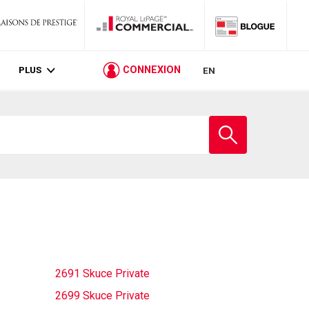
PLUS
CONNEXION
EN
Entrez
le
nom
de
l'école
2691 Skuce Private
2699 Skuce Private