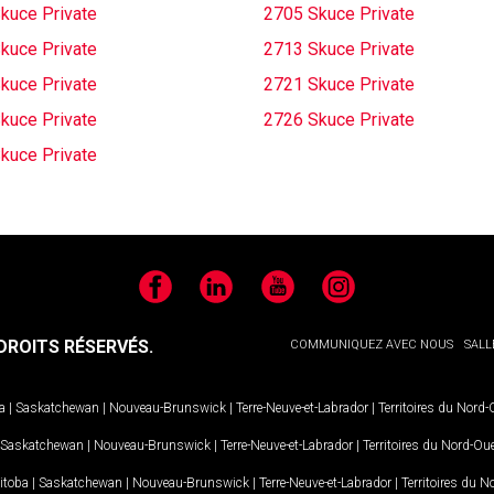
kuce Private
2705 Skuce Private
kuce Private
2713 Skuce Private
kuce Private
2721 Skuce Private
kuce Private
2726 Skuce Private
kuce Private
Facebook
LinkedIn
YouTube
Instagram
ROITS RÉSERVÉS.
COMMUNIQUEZ AVEC NOUS
SALL
a
|
Saskatchewan
|
Nouveau-Brunswick
|
Terre-Neuve-et-Labrador
|
Territoires du Nord
Saskatchewan
|
Nouveau-Brunswick
|
Terre-Neuve-et-Labrador
|
Territoires du Nord-Ou
itoba
|
Saskatchewan
|
Nouveau-Brunswick
|
Terre-Neuve-et-Labrador
|
Territoires du 