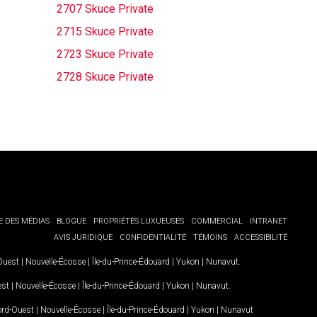
2707 Skuce Private
2715 Skuce Private
2723 Skuce Private
2728 Skuce Private
E DES MÉDIAS
BLOGUE
PROPRIÉTÉS LUXUEUSES
COMMERCIAL
INTRANET
AVIS JURIDIQUE
CONFIDENTIALITÉ
TÉMOINS
ACCESSIBILITÉ
-Ouest
|
Nouvelle-Écosse
|
Île-du-Prince-Édouard
|
Yukon
|
Nunavut
.
est
|
Nouvelle-Écosse
|
Île-du-Prince-Édouard
|
Yukon
|
Nunavut
.
Nord-Ouest
|
Nouvelle-Écosse
|
Île-du-Prince-Édouard
|
Yukon
|
Nunavut