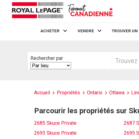
ACHETER
VENDRE
TROUVER UN
Live
En Direct
Trouvez
Rechercher par
votre
Search
foyer
By
Accueil
Propriétés
Ontario
Ottawa
Lin
Parcourir les propriétés sur Sk
2685 Skuce Private
2687 S
2693 Skuce Private
2695 S