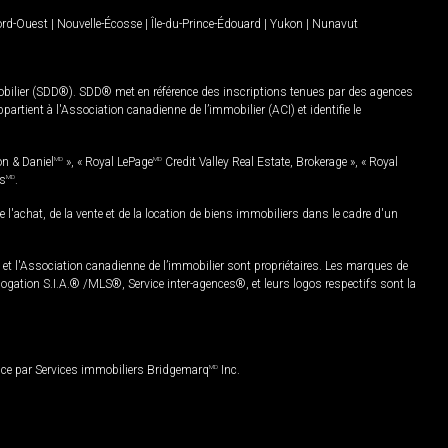
Nord-Ouest
|
Nouvelle-Écosse
|
Île-du-Prince-Édouard
|
Yukon
|
Nunavut
mobilier (SDD®). SDD® met en référence des inscriptions tenues par des agences
rtient à l'Association canadienne de l’immobilier (ACI) et identifie le
on & Daniel
MD
», « Royal LePage
MD
Credit Valley Real Estate, Brokerage », « Royal
es
MD
.
chat, de la vente et de la location de biens immobiliers dans le cadre d'un
Association canadienne de l’immobilier sont propriétaires. Les marques de
ation S.I.A.® /MLS®, Service inter-agences®, et leurs logos respectifs sont la
nce par Services immobiliers Bridgemarq
MD
Inc.