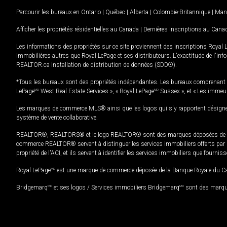
Parcourir les bureaux en
Ontario
|
Québec
|
Alberta
|
Colombie-Britannique
|
Man
Afficher les propriétés résidentielles au Canada
|
Dernières inscriptions au Cana
Les informations des propriétés sur ce site proviennent des inscriptions Royal 
immobilières autres que Royal LePage et ses distributeurs. L'exactitude de l'info
REALTOR.ca Installation de distribution de données (SDD®).
*Tous les bureaux sont des propriétés indépendantes. Les bureaux comprenant 
LePage
MD
West Real Estate Services », « Royal LePage
MD
Sussex », et « Les immeu
Les marques de commerce MLS® ainsi que les logos qui s'y rapportent désignent
système de vente collaborative.
REALTOR®, REALTORS® et le logo REALTOR® sont des marques déposées de REAL
commerce REALTOR® servent à distinguer les services immobiliers offerts par le
propriété de l'ACI, et ils servent à identifier les services immobiliers que fourni
Royal LePage
MD
est une marque de commerce déposée de la Banque Royale du Cana
Bridgemarq
MD
et ses logos / Services immobiliers Bridgemarq
MD
sont des marque