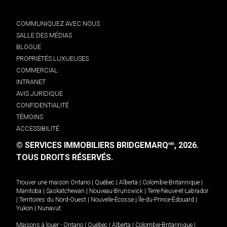
COMMUNIQUEZ AVEC NOUS
SALLE DES MÉDIAS
BLOGUE
PROPRIÉTÉS LUXUEUSES
COMMERCIAL
INTRANET
AVIS JURIDIQUE
CONFIDENTIALITÉ
TÉMOINS
ACCESSIBILITÉ
© SERVICES IMMOBILIERS BRIDGEMARQ
, 2026.
MD
TOUS DROITS RÉSERVÉS.
Trouver une maison
Ontario
|
Québec
|
Alberta
|
Colombie-Britannique
|
Manitoba
|
Saskatchewan
|
Nouveau-Brunswick
|
Terre-Neuve-et-Labrador
|
Territoires du Nord-Ouest
|
Nouvelle-Écosse
|
Île-du-Prince-Édouard
|
Yukon
|
Nunavut
.
Maisons à louer -
Ontario
|
Québec
|
Alberta
|
Colombie-Britannique
|