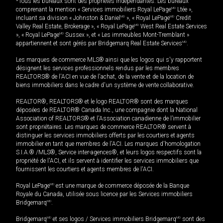
*Tous les bureaux sont des propriétés indépendantes. Les bureaux
comprenant la mention « Services immobiliers Royal LePage
MD
Ltée »,
incluant sa division « Johnston & Daniel
MD
», « Royal LePage
MD
Credit
Valley Real Estate, Brokerage », « Royal LePage
MD
West Real Estate Services
», « Royal LePage
MD
Sussex », et « Les immeubles Mont-Tremblant »
appartiennent et sont gérés par Bridgemarq Real Estate Services
MD
.
Les marques de commerce MLS® ainsi que les logos qui s'y rapportent
désignent les services professionnels rendus par les membres
REALTORS® de l'ACI en vue de l'achat, de la vente et de la location de
biens immobiliers dans le cadre d'un système de vente collaborative.
REALTOR®, REALTORS® et le logo REALTOR® sont des marques
déposées de REALTOR® Canada Inc., une compagnie dont la National
Association of REALTORS® et l'Association canadienne de l’immobilier
sont propriétaires. Les marques de commerce REALTOR® servent à
distinguer les services immobiliers offerts par les courtiers et agents
immobilier en tant que membres de l'ACI. Les marques d'homologation
S.I.A.® /MLS®, Service inter-agences®, et leurs logos respectifs sont la
propriété de l'ACI, et ils servent à identifier les services immobiliers que
fournissent les courtiers et agents membres de l'ACI.
Royal LePage
MD
est une marque de commerce déposée de la Banque
Royale du Canada, utilisée sous licence par les Services immobiliers
Bridgemarq
MD
.
Bridgemarq
MD
et ses logos / Services immobiliers Bridgemarq
MD
sont des