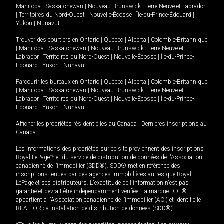
Manitoba
|
Saskatchewan
|
Nouveau-Brunswick
|
Terre-Neuve-et-Labrador
|
Territoires du Nord-Ouest
|
Nouvelle-Écosse
|
Île-du-Prince-Édouard
|
Yukon
|
Nunavut
.
Trouver des courtiers en
Ontario
|
Québec
|
Alberta
|
Colombie-Britannique
|
Manitoba
|
Saskatchewan
|
Nouveau-Brunswick
|
Terre-Neuve-et-
Labrador
|
Territoires du Nord-Ouest
|
Nouvelle-Écosse
|
Île-du-Prince-
Édouard
|
Yukon
|
Nunavut
Parcourir les bureaux en
Ontario
|
Québec
|
Alberta
|
Colombie-Britannique
|
Manitoba
|
Saskatchewan
|
Nouveau-Brunswick
|
Terre-Neuve-et-
Labrador
|
Territoires du Nord-Ouest
|
Nouvelle-Écosse
|
Île-du-Prince-
Édouard
|
Yukon
|
Nunavut
Afficher les propriétés résidentielles au Canada
|
Dernières inscriptions au
Canada
Les informations des propriétés sur ce site proviennent des inscriptions
Royal LePage
MD
et du service de distribution de données de l'Association
canadienne de l’immobilier (SDD®). SDD® met en référence des
inscriptions tenues par des agences immobilières autres que Royal
LePage et ses distributeurs. L'exactitude de l'information n'est pas
garantie et devrait être indépendamment vérifiée. La marque DDF®
appartient à l'Association canadienne de l’immobilier (ACI) et identifie le
REALTOR.ca Installation de distribution de données (SDD®).