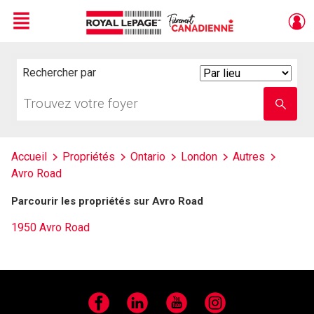
Menu
Live
En Direct
Rechercher par
Search
By
Trouvez
Entrez
votre
le
foyer
nom
de
l'école
Accueil
Propriétés
Ontario
London
Autres
Avro Road
Parcourir les propriétés sur Avro Road
1950 Avro Road
Facebook
LinkedIn
YouTube
Instagram