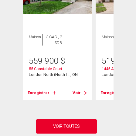
Maison
3 CAC , 2
Maison
3 CAC , 2
SDB
SDB
559 900
$
519 900
55 Constable Court
1445 Aldersbrook 
London North (North I ..., ON
London North, ON
 ON
Enregistrer
Voir
Enregistrer
Voir