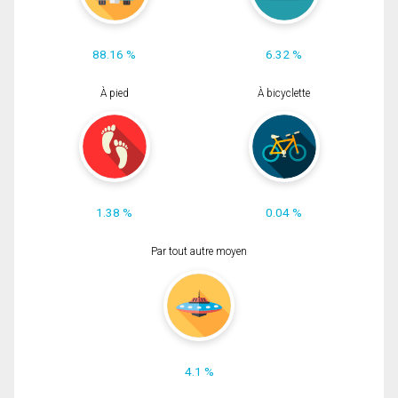
88.16 %
6.32 %
À pied
À bicyclette
1.38 %
0.04 %
Par tout autre moyen
4.1 %