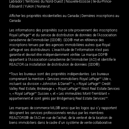
Labrador
|
Territoires du Nord-Ouest
|
Nouvelle-Écosse
|
Île-du-Prince-
Édouard
|
Yukon
|
Nunavut
Afficher les propriétés résidentielles au Canada
|
Dernières inscriptions au
Canada
Les informations des propriétés sur ce site proviennent des inscriptions
Royal LePage
MD
et du service de distribution de données de l'Association
canadienne de l’immobilier (SDD®). SDD® met en référence des
inscriptions tenues par des agences immobilières autres que Royal
LePage et ses distributeurs. L'exactitude de l'information n'est pas
garantie et devrait être indépendamment vérifiée. La marque DDF®
appartient à l'Association canadienne de l’immobilier (ACI) et identifie le
REALTOR.ca Installation de distribution de données (SDD®).
*Tous les bureaux sont des propriétés indépendantes. Les bureaux
comprenant la mention « Services immobiliers Royal LePage
MD
Ltée »,
incluant sa division « Johnston & Daniel
MD
», « Royal LePage
MD
Credit
Valley Real Estate, Brokerage », « Royal LePage
MD
West Real Estate Services
», « Royal LePage
MD
Sussex », et « Les immeubles Mont-Tremblant »
appartiennent et sont gérés par Bridgemarq Real Estate Services
MD
.
Les marques de commerce MLS® ainsi que les logos qui s'y rapportent
désignent les services professionnels rendus par les membres
REALTORS® de l'ACI en vue de l'achat, de la vente et de la location de
biens immobiliers dans le cadre d'un système de vente collaborative.