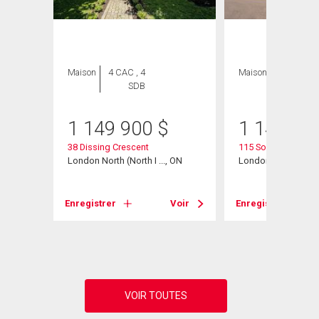
Maison
4 CAC , 4
Maison
4 CAC , 3
SDB
SDB
1 149 900
$
1 149 00
38 Dissing Crescent
115 South Carriage
London North (North I ..., ON
London North (North 
Voir
Enregistrer
Voir
Enregistrer