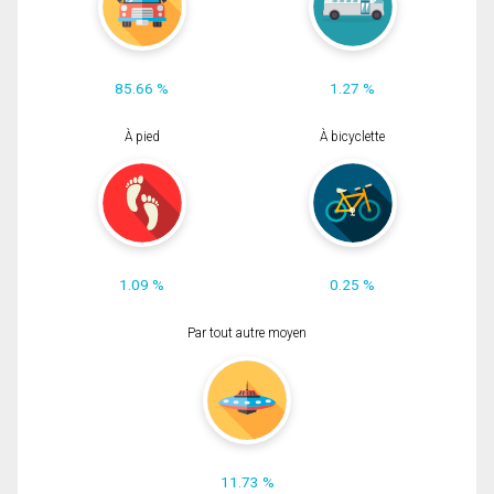
85.66 %
1.27 %
À pied
À bicyclette
1.09 %
0.25 %
Par tout autre moyen
11.73 %