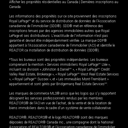
Afficher les propriétés résidentielles au Canada
|
Dernières inscriptions au
Canada
Les informations des propriétés sur ce site proviennent des inscriptions
Royal LePage
MD
et du service de distribution de données de l'Association
canadienne de l’immobilier (SDD®). SDD® met en référence des
inscriptions tenues par des agences immobilières autres que Royal
LePage et ses distributeurs. L'exactitude de l'information n'est pas
garantie et devrait être indépendamment vérifiée. La marque DDF®
appartient à l'Association canadienne de l’immobilier (ACI) et identifie le
REALTOR.ca Installation de distribution de données (SDD®).
*Tous les bureaux sont des propriétés indépendantes. Les bureaux
comprenant la mention « Services immobiliers Royal LePage
MD
Ltée »,
incluant sa division « Johnston & Daniel
MD
», « Royal LePage
MD
Credit
Valley Real Estate, Brokerage », « Royal LePage
MD
West Real Estate Services
», « Royal LePage
MD
Sussex », et « Les immeubles Mont-Tremblant »
appartiennent et sont gérés par Bridgemarq Real Estate Services
MD
.
Les marques de commerce MLS® ainsi que les logos qui s'y rapportent
désignent les services professionnels rendus par les membres
REALTORS® de l'ACI en vue de l'achat, de la vente et de la location de
biens immobiliers dans le cadre d'un système de vente collaborative.
REALTOR®, REALTORS® et le logo REALTOR® sont des marques
déposées de REALTOR® Canada Inc., une compagnie dont la National
Association of REALTORS® et l'Association canadienne de l’immobilier