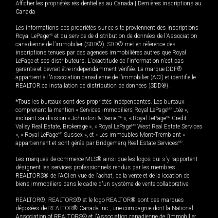
Afficher les propriétés résidentielles au Canada
|
Dernières inscriptions au
Canada
Les informations des propriétés sur ce site proviennent des inscriptions
Royal LePage
MD
et du service de distribution de données de l'Association
canadienne de l’immobilier (SDD®). SDD® met en référence des
inscriptions tenues par des agences immobilières autres que Royal
LePage et ses distributeurs. L'exactitude de l'information n'est pas
garantie et devrait être indépendamment vérifiée. La marque DDF®
appartient à l'Association canadienne de l’immobilier (ACI) et identifie le
REALTOR.ca Installation de distribution de données (SDD®).
*Tous les bureaux sont des propriétés indépendantes. Les bureaux
comprenant la mention « Services immobiliers Royal LePage
MD
Ltée »,
incluant sa division « Johnston & Daniel
MD
», « Royal LePage
MD
Credit
Valley Real Estate, Brokerage », « Royal LePage
MD
West Real Estate Services
», « Royal LePage
MD
Sussex », et « Les immeubles Mont-Tremblant »
appartiennent et sont gérés par Bridgemarq Real Estate Services
MD
.
Les marques de commerce MLS® ainsi que les logos qui s'y rapportent
désignent les services professionnels rendus par les membres
REALTORS® de l'ACI en vue de l'achat, de la vente et de la location de
biens immobiliers dans le cadre d'un système de vente collaborative.
REALTOR®, REALTORS® et le logo REALTOR® sont des marques
déposées de REALTOR® Canada Inc., une compagnie dont la National
Association of REALTORS® et l'Association canadienne de l’immobilier