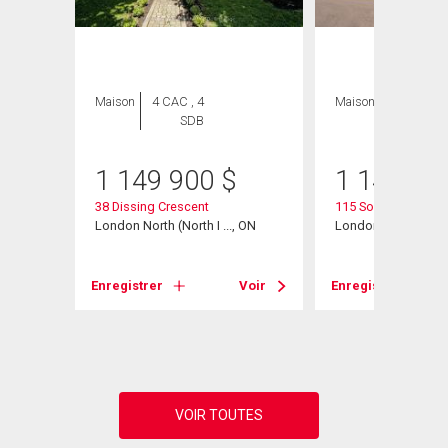
Maison
4 CAC , 4
Maison
4 CAC , 3
SDB
SDB
1 149 900
$
1 149 00
38 Dissing Crescent
115 South Carriage
London North (North I ..., ON
London North (North 
Voir
Enregistrer
Voir
Enregistrer