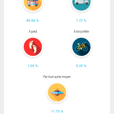
85.66 %
1.27 %
À pied
À bicyclette
1.09 %
0.25 %
Par tout autre moyen
11.73 %