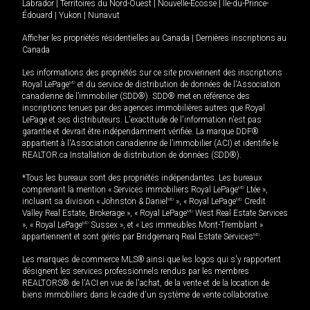
Labrador
|
Territoires du Nord-Ouest
|
Nouvelle-Écosse
|
Île-du-Prince-
Édouard
|
Yukon
|
Nunavut
Afficher les propriétés résidentielles au Canada
|
Dernières inscriptions au
Canada
Les informations des propriétés sur ce site proviennent des inscriptions
Royal LePage
MD
et du service de distribution de données de l'Association
canadienne de l’immobilier (SDD®). SDD® met en référence des
inscriptions tenues par des agences immobilières autres que Royal
LePage et ses distributeurs. L'exactitude de l'information n'est pas
garantie et devrait être indépendamment vérifiée. La marque DDF®
appartient à l'Association canadienne de l’immobilier (ACI) et identifie le
REALTOR.ca Installation de distribution de données (SDD®).
*Tous les bureaux sont des propriétés indépendantes. Les bureaux
comprenant la mention « Services immobiliers Royal LePage
MD
Ltée »,
incluant sa division « Johnston & Daniel
MD
», « Royal LePage
MD
Credit
Valley Real Estate, Brokerage », « Royal LePage
MD
West Real Estate Services
», « Royal LePage
MD
Sussex », et « Les immeubles Mont-Tremblant »
appartiennent et sont gérés par Bridgemarq Real Estate Services
MD
.
Les marques de commerce MLS® ainsi que les logos qui s'y rapportent
désignent les services professionnels rendus par les membres
REALTORS® de l'ACI en vue de l'achat, de la vente et de la location de
biens immobiliers dans le cadre d'un système de vente collaborative.