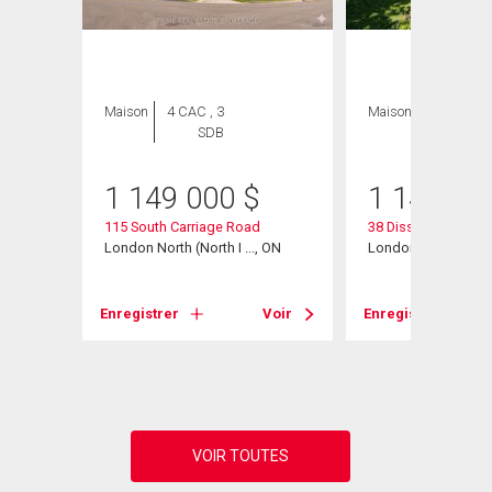
Maison
4 CAC , 3
Maison
4 CAC , 4
SDB
SDB
1 149 000
$
1 149 90
115 South Carriage Road
38 Dissing Crescen
London North (North I ..., ON
London North (North 
Voir
Enregistrer
Voir
Enregistrer