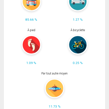
85.66 %
1.27 %
À pied
À bicyclette
1.09 %
0.25 %
Par tout autre moyen
11.73 %