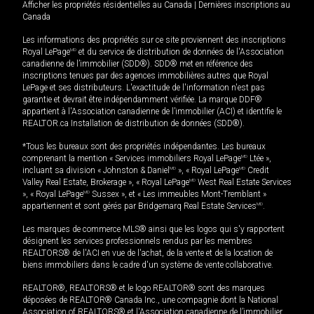
Afficher les propriétés résidentielles au Canada
|
Dernières inscriptions au
Canada
Les informations des propriétés sur ce site proviennent des inscriptions
Royal LePage
MD
et du service de distribution de données de l'Association
canadienne de l’immobilier (SDD®). SDD® met en référence des
inscriptions tenues par des agences immobilières autres que Royal
LePage et ses distributeurs. L'exactitude de l'information n'est pas
garantie et devrait être indépendamment vérifiée. La marque DDF®
appartient à l'Association canadienne de l’immobilier (ACI) et identifie le
REALTOR.ca Installation de distribution de données (SDD®).
*Tous les bureaux sont des propriétés indépendantes. Les bureaux
comprenant la mention « Services immobiliers Royal LePage
MD
Ltée »,
incluant sa division « Johnston & Daniel
MD
», « Royal LePage
MD
Credit
Valley Real Estate, Brokerage », « Royal LePage
MD
West Real Estate Services
», « Royal LePage
MD
Sussex », et « Les immeubles Mont-Tremblant »
appartiennent et sont gérés par Bridgemarq Real Estate Services
MD
.
Les marques de commerce MLS® ainsi que les logos qui s'y rapportent
désignent les services professionnels rendus par les membres
REALTORS® de l'ACI en vue de l'achat, de la vente et de la location de
biens immobiliers dans le cadre d'un système de vente collaborative.
REALTOR®, REALTORS® et le logo REALTOR® sont des marques
déposées de REALTOR® Canada Inc., une compagnie dont la National
Association of REALTORS® et l'Association canadienne de l’immobilier