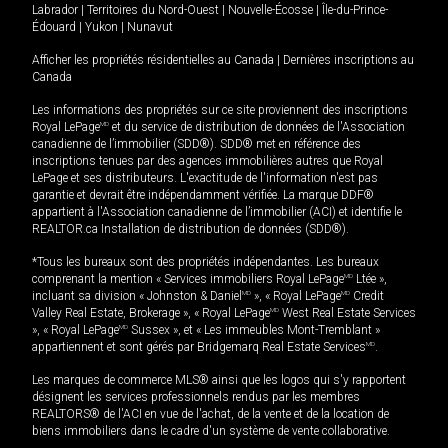
Labrador
|
Territoires du Nord-Ouest
|
Nouvelle-Écosse
|
Île-du-Prince-
Édouard
|
Yukon
|
Nunavut
Afficher les propriétés résidentielles au Canada
|
Dernières inscriptions au
Canada
Les informations des propriétés sur ce site proviennent des inscriptions
Royal LePage
MD
et du service de distribution de données de l'Association
canadienne de l’immobilier (SDD®). SDD® met en référence des
inscriptions tenues par des agences immobilières autres que Royal
LePage et ses distributeurs. L'exactitude de l'information n'est pas
garantie et devrait être indépendamment vérifiée. La marque DDF®
appartient à l'Association canadienne de l’immobilier (ACI) et identifie le
REALTOR.ca Installation de distribution de données (SDD®).
*Tous les bureaux sont des propriétés indépendantes. Les bureaux
comprenant la mention « Services immobiliers Royal LePage
MD
Ltée »,
incluant sa division « Johnston & Daniel
MD
», « Royal LePage
MD
Credit
Valley Real Estate, Brokerage », « Royal LePage
MD
West Real Estate Services
», « Royal LePage
MD
Sussex », et « Les immeubles Mont-Tremblant »
appartiennent et sont gérés par Bridgemarq Real Estate Services
MD
.
Les marques de commerce MLS® ainsi que les logos qui s'y rapportent
désignent les services professionnels rendus par les membres
REALTORS® de l'ACI en vue de l'achat, de la vente et de la location de
biens immobiliers dans le cadre d'un système de vente collaborative.