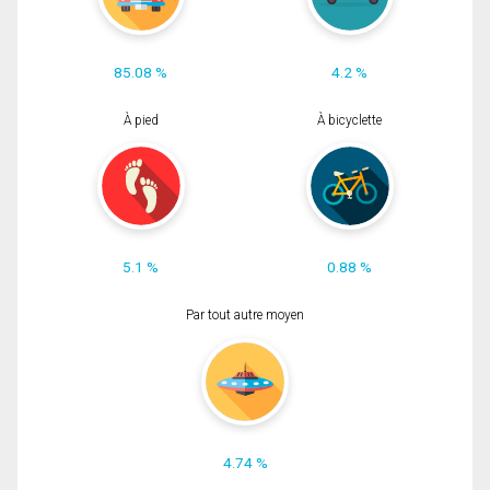
85.08 %
4.2 %
À pied
À bicyclette
5.1 %
0.88 %
Par tout autre moyen
4.74 %