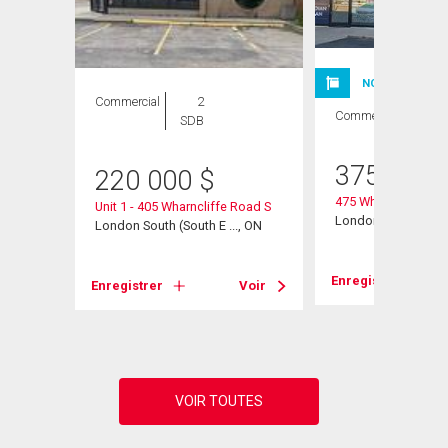
NOUVELLE INSC
Commercial
2
Commercial
SDB
375 000
220 000
$
475 Wharncliffe Ro
Unit 1 - 405 Wharncliffe Road S
London, ON
, ON
London South (South E ..., ON
Enregistrer
Voir
Enregistrer
Voir