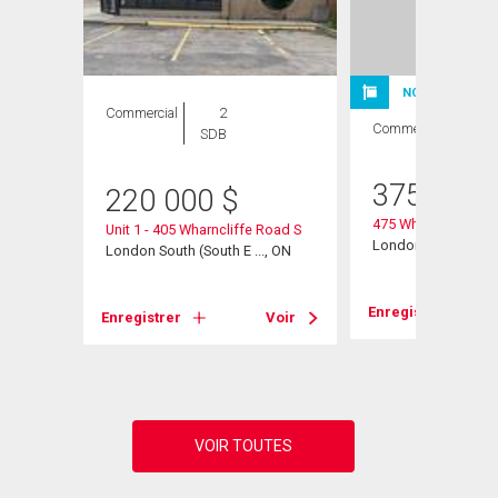
NOUVELLE INSC
Commercial
2
Commercial
SDB
375 000
220 000
$
475 Wharncliffe Ro
Unit 1 - 405 Wharncliffe Road S
London, ON
, ON
London South (South E ..., ON
Enregistrer
Voir
Enregistrer
Voir