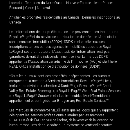
Labrador
|
Territoires du Nord-Ouest
|
Nouvelle-Écosse
|
Île-du-Prince-
Édouard
|
Yukon
|
Nunavut
Afficher les propriétés résidentielles au Canada
|
Dernières inscriptions au
Canada
Les informations des propriétés sur ce site proviennent des inscriptions
Royal LePage
MD
et du service de distribution de données de l'Association
canadienne de l’immobilier (SDD®). SDD® met en référence des
inscriptions tenues par des agences immobilières autres que Royal
LePage et ses distributeurs. L'exactitude de l'information n'est pas
garantie et devrait être indépendamment vérifiée. La marque DDF®
appartient à l'Association canadienne de l’immobilier (ACI) et identifie le
REALTOR.ca Installation de distribution de données (SDD®).
*Tous les bureaux sont des propriétés indépendantes. Les bureaux
comprenant la mention « Services immobiliers Royal LePage
MD
Ltée »,
incluant sa division « Johnston & Daniel
MD
», « Royal LePage
MD
Credit
Valley Real Estate, Brokerage », « Royal LePage
MD
West Real Estate Services
», « Royal LePage
MD
Sussex », et « Les immeubles Mont-Tremblant »
appartiennent et sont gérés par Bridgemarq Real Estate Services
MD
.
Les marques de commerce MLS® ainsi que les logos qui s'y rapportent
désignent les services professionnels rendus par les membres
REALTORS® de l'ACI en vue de l'achat, de la vente et de la location de
biens immobiliers dans le cadre d'un système de vente collaborative.