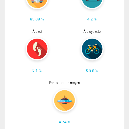
85.08 %
4.2 %
À pied
À bicyclette
5.1 %
0.88 %
Par tout autre moyen
4.74 %