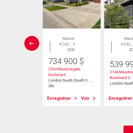
Maison
Maison
Mais
 CAC , 3
4 CAC , 3
4 CAC ,
SDB
SDB
S
734 900
$
2 893
$
539 9
2334 Meadowgate
sselman Crescent
2144 Meado
Boulevard
South (South U ...,
Boulevard S
London South (South U ...,
London Sout
ON
strer
Voir
Enregistrer
Voir
Enregistrer