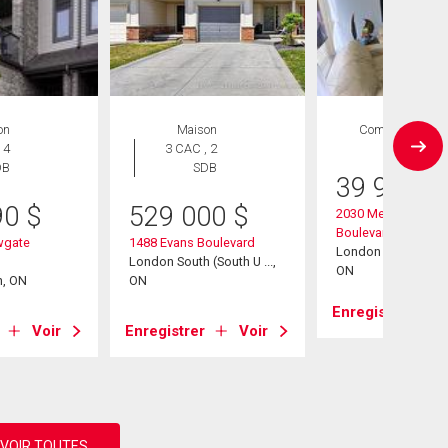
on
Maison
Commercial
 4
3 CAC , 2
1 SDB
DB
SDB
39 999
$
90
$
529 000
$
2030 Meadowgate
Boulevard
wgate
1488 Evans Boulevard
London South (South
London South (South U ...,
ON
h, ON
ON
Enregistrer
Voir
Enregistrer
Voir