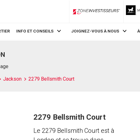
ZoneInvestisseurs RLP
TIER
INFO ET CONSEILS
JOIGNEZ-VOUS À NOUS
À
ON
Page
Jackson
2279 Bellsmith Court
2279 Bellsmith Court
Le 2279 Bellsmith Court est à