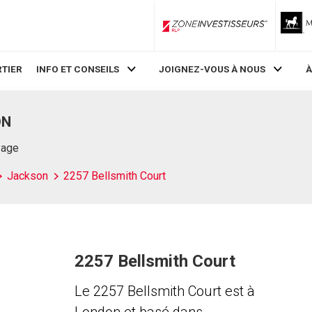
ZoneInvestisseurs RLP
TIER
INFO ET CONSEILS
JOIGNEZ-VOUS À NOUS
À
ON
Page
Jackson
2257 Bellsmith Court
2257 Bellsmith Court
Le 2257 Bellsmith Court est à