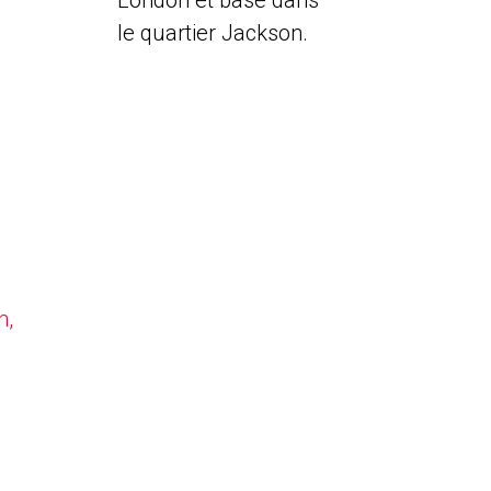
London et basé dans
le quartier Jackson.
n,