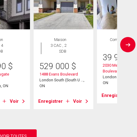
on
Maison
Commercial
 4
3 CAC , 2
1 SDB
DB
SDB
39 999
$
90
$
529 000
$
2030 Meadowgate
Boulevard
wgate
1488 Evans Boulevard
London South (South
London South (South U ...,
ON
h, ON
ON
Enregistrer
Voir
Enregistrer
Voir