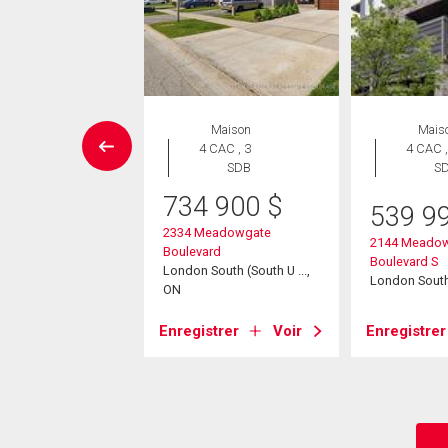
Maison
Maison
Mais
 CAC , 3
4 CAC , 3
4 CAC ,
SDB
SDB
S
734 900
$
2 893
$
539 9
2334 Meadowgate
sselman Crescent
2144 Meado
Boulevard
South (South U ...,
Boulevard S
London South (South U ...,
London Sout
ON
strer
Voir
Enregistrer
Voir
Enregistrer