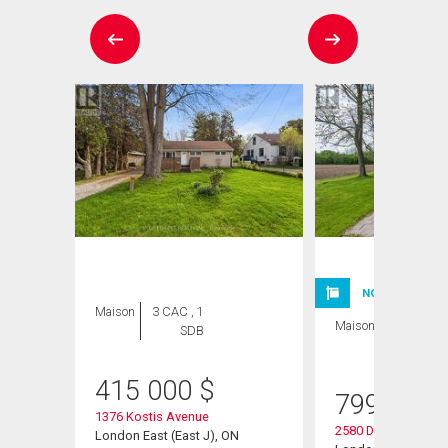
ION
NOUVELLE INSC
Maison
3 CAC , 1
Maison
4 CAC , 4
SDB
SDB
415 000
$
799 900
1376 Kostis Avenue
2580 Dundas Street
London East (East J), ON