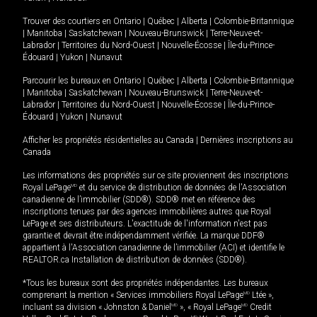
Trouver des courtiers en
Ontario
|
Québec
|
Alberta
|
Colombie-Britannique
|
Manitoba
|
Saskatchewan
|
Nouveau-Brunswick
|
Terre-Neuve-et-
Labrador
|
Territoires du Nord-Ouest
|
Nouvelle-Écosse
|
Île-du-Prince-
Édouard
|
Yukon
|
Nunavut
Parcourir les bureaux en
Ontario
|
Québec
|
Alberta
|
Colombie-Britannique
|
Manitoba
|
Saskatchewan
|
Nouveau-Brunswick
|
Terre-Neuve-et-
Labrador
|
Territoires du Nord-Ouest
|
Nouvelle-Écosse
|
Île-du-Prince-
Édouard
|
Yukon
|
Nunavut
Afficher les propriétés résidentielles au Canada
|
Dernières inscriptions au
Canada
Les informations des propriétés sur ce site proviennent des inscriptions
Royal LePage
MD
et du service de distribution de données de l'Association
canadienne de l’immobilier (SDD®). SDD® met en référence des
inscriptions tenues par des agences immobilières autres que Royal
LePage et ses distributeurs. L'exactitude de l'information n'est pas
garantie et devrait être indépendamment vérifiée. La marque DDF®
appartient à l'Association canadienne de l’immobilier (ACI) et identifie le
REALTOR.ca Installation de distribution de données (SDD®).
*Tous les bureaux sont des propriétés indépendantes. Les bureaux
comprenant la mention « Services immobiliers Royal LePage
MD
Ltée »,
incluant sa division « Johnston & Daniel
MD
», « Royal LePage
MD
Credit
MD