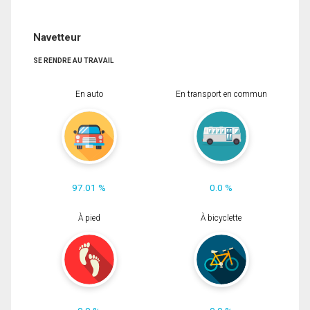
Navetteur
SE RENDRE AU TRAVAIL
En auto
En transport en commun
97.01 %
0.0 %
À pied
À bicyclette