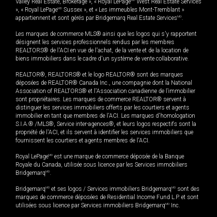
Valley Real Estate, Brokerage », « Royal LePage
West Real Estate Services
», « Royal LePage
MD
Sussex », et « Les immeubles Mont-Tremblant »
appartiennent et sont gérés par Bridgemarq Real Estate Services
MD
.
Les marques de commerce MLS® ainsi que les logos qui s'y rapportent
désignent les services professionnels rendus par les membres
REALTORS® de l'ACI en vue de l'achat, de la vente et de la location de
biens immobiliers dans le cadre d'un système de vente collaborative.
REALTOR®, REALTORS® et le logo REALTOR® sont des marques
déposées de REALTOR® Canada Inc., une compagnie dont la National
Association of REALTORS® et l'Association canadienne de l’immobilier
sont propriétaires. Les marques de commerce REALTOR® servent à
distinguer les services immobiliers offerts par les courtiers et agents
immobilier en tant que membres de l'ACI. Les marques d'homologation
S.I.A.® /MLS®, Service inter-agences®, et leurs logos respectifs sont la
propriété de l'ACI, et ils servent à identifier les services immobiliers que
fournissent les courtiers et agents membres de l'ACI.
Royal LePage
MD
est une marque de commerce déposée de la Banque
Royale du Canada, utilisée sous licence par les Services immobiliers
Bridgemarq
MD
.
Bridgemarq
MD
et ses logos / Services immobiliers Bridgemarq
MD
sont des
marques de commerce déposées de Residential Income Fund L.P. et sont
utilisées sous licence par Services immobiliers Bridgemarq
MD
Inc.