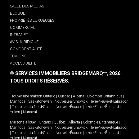
SALLE DES MÉDIAS
BLOGUE
PROPRIÉTÉS LUXUEUSES
COMMERCIAL
INTRANET
AVIS JURIDIQUE
CONFIDENTIALITÉ
TÉMOINS
ACCESSIBILITÉ
© SERVICES IMMOBILIERS BRIDGEMARQ
, 2026.
MD
TOUS DROITS RÉSERVÉS.
Trouver une maison
Ontario
|
Québec
|
Alberta
|
Colombie-Britannique
|
Manitoba
|
Saskatchewan
|
Nouveau-Brunswick
|
Terre-Neuve-et-Labrador
|
Territoires du Nord-Ouest
|
Nouvelle-Écosse
|
Île-du-Prince-Édouard
|
Yukon
|
Nunavut
.
Maisons à louer -
Ontario
|
Québec
|
Alberta
|
Colombie-Britannique
|
Manitoba
|
Saskatchewan
|
Nouveau-Brunswick
|
Terre-Neuve-et-Labrador
|
Territoires du Nord-Ouest
|
Nouvelle-Écosse
|
Île-du-Prince-Édouard
|
Yukon
|
Nunavut
.