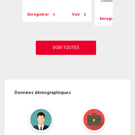
London East (East 
Enregistrer
Voir
Voir
Enregistrer
Données démographiques