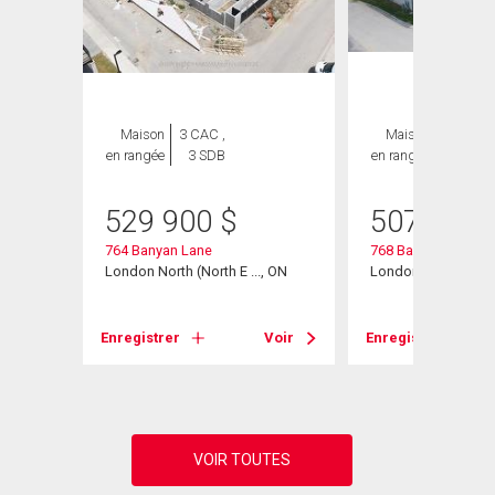
Maison
3 CAC ,
Maison
2 CAC ,
en rangée
3 SDB
en rangée
3 SDB
529 900
$
507 876
764 Banyan Lane
768 Banyan Lane
, ON
London North (North E ..., ON
London North (North
Voir
Enregistrer
Voir
Enregistrer