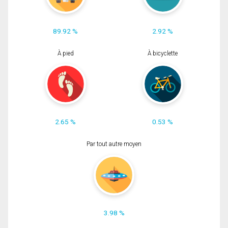
89.92 %
2.92 %
À pied
À bicyclette
2.65 %
0.53 %
Par tout autre moyen
3.98 %