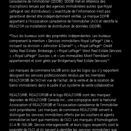
canadienne de l’immobilier (SDD®). SDD® met en référence des
inscriptions tenues par des agences immobilières autres que Royal
LePage et ses distributeurs. L'exactitude de l'information n'est pas
garantie et devrait être indépendamment vérifiée. La marque DDF®
appartient à l'Association canadienne de l’immobilier (ACI) et identifie le
REALTOR.ca Installation de distribution de données (SDD®).
*Tous les bureaux sont des propriétés indépendantes. Les bureaux
comprenant la mention « Services immobiliers Royal LePage
MD
Ltée »,
incluant sa division « Johnston & Daniel
MD
», « Royal LePage
MD
Credit
Valley Real Estate, Brokerage », « Royal LePage
MD
West Real Estate Services
», « Royal LePage
MD
Sussex », et « Les immeubles Mont-Tremblant »
appartiennent et sont gérés par Bridgemarq Real Estate Services
MD
.
Les marques de commerce MLS® ainsi que les logos qui s'y rapportent
désignent les services professionnels rendus par les membres
REALTORS® de l'ACI en vue de l'achat, de la vente et de la location de
biens immobiliers dans le cadre d'un système de vente collaborative.
REALTOR®, REALTORS® et le logo REALTOR® sont des marques
déposées de REALTOR® Canada Inc., une compagnie dont la National
Association of REALTORS® et l'Association canadienne de l’immobilier
sont propriétaires. Les marques de commerce REALTOR® servent à
distinguer les services immobiliers offerts par les courtiers et agents
immobilier en tant que membres de l'ACI. Les marques d'homologation
S.I.A.® /MLS®, Service inter-agences®, et leurs logos respectifs sont la
propriété de l'ACI, et ils servent à identifier les services immobiliers que