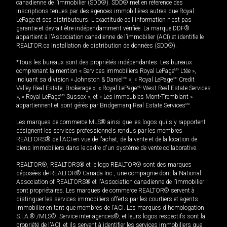
canadienne de l’immobilier (SDD®). SDD® met en référence des
inscriptions tenues par des agences immobilières autres que Royal
LePage et ses distributeurs. L'exactitude de l'information n'est pas
garantie et devrait être indépendamment vérifiée. La marque DDF®
appartient à l'Association canadienne de l’immobilier (ACI) et identifie le
REALTOR.ca Installation de distribution de données (SDD®).
*Tous les bureaux sont des propriétés indépendantes. Les bureaux
comprenant la mention « Services immobiliers Royal LePage
MD
Ltée »,
incluant sa division « Johnston & Daniel
MD
», « Royal LePage
MD
Credit
Valley Real Estate, Brokerage », « Royal LePage
MD
West Real Estate Services
», « Royal LePage
MD
Sussex », et « Les immeubles Mont-Tremblant »
appartiennent et sont gérés par Bridgemarq Real Estate Services
MD
.
Les marques de commerce MLS® ainsi que les logos qui s'y rapportent
désignent les services professionnels rendus par les membres
REALTORS® de l'ACI en vue de l'achat, de la vente et de la location de
biens immobiliers dans le cadre d'un système de vente collaborative.
REALTOR®, REALTORS® et le logo REALTOR® sont des marques
déposées de REALTOR® Canada Inc., une compagnie dont la National
Association of REALTORS® et l'Association canadienne de l’immobilier
sont propriétaires. Les marques de commerce REALTOR® servent à
distinguer les services immobiliers offerts par les courtiers et agents
immobilier en tant que membres de l'ACI. Les marques d'homologation
S.I.A.® /MLS®, Service inter-agences®, et leurs logos respectifs sont la
propriété de l'ACI, et ils servent à identifier les services immobiliers que