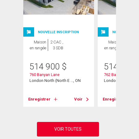
NOUVELLE INSCRIPTION
NOUVELLE INSC
Maison
2 CAC ,
Maison
2 CAC ,
en rangée
3 SDB
en rangée
3 SDB
514 900
$
514 900
760 Banyan Lane
762 Banyan Lane
, ON
London North (North E ..., ON
London North (North
Voir
Enregistrer
Voir
Enregistrer